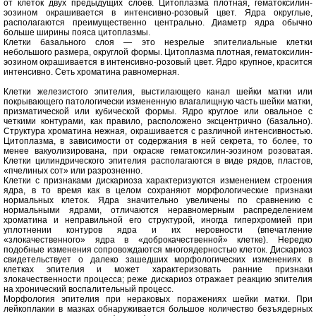
от клеток двух предыдущих слоев. Цитоплазма плотная, гематоксилин-
эозином окрашивается в интенсивно-розовый цвет. Ядра округлые,
располагаются преимущественно центрально. Диаметр ядра обычно
больше ширины пояса цитоплазмы.
Клетки базального слоя — это незрелые эпителиальные клетки
небольшого размера, округлой формы. Цитоплазма плотная, гематоксилин-
эозином окрашивается в интенсивно-розовый цвет. Ядро крупное, красится
интенсивно. Сеть хроматина равномерная.
Клетки железистого эпителия, выстилающего канал шейки матки или
покрывающего патологически измененную влагалищную часть шейки матки,
призматической или кубической формы. Ядро круглое или овальное с
четкими контурами, как правило, расположено эксцентрично (базально).
Структура хроматина нежная, окрашивается с различной интенсивностью.
Цитоплазма, в зависимости от содержания в ней секрета, то более, то
менее вакуолизирована, при окраске гематоксилин-эозином розоватая.
Клетки цилиндрического эпителия располагаются в виде рядов, пластов,
«пчелиных сот» или разрозненно.
Клетки с признаками дискариоза характеризуются изменением строения
ядра, в то время как в целом сохраняют морфологические признаки
нормальных клеток. Ядра значительно увеличены по сравнению с
нормальными ядрами, отличаются неравномерным распределением
хроматина и неправильной его структурой, иногда гиперхромией при
уплотнении контуров ядра и их неровности (впечатление
«злокачественного» ядра в «доброкачественной» клетке). Нередко
подобные изменения сопровождаются многоядерностью клеток. Дискариоз
свидетельствует о далеко зашедших морфологических изменениях в
клетках эпителия и может характеризовать ранние признаки
злокачественности процесса; реже дискариоз отражает реакцию эпителия
на хронический воспалительный процесс.
Морфология эпителия при нераковых поражениях шейки матки. При
лейкоплакии в мазках обнаруживается большое количество безъядерных