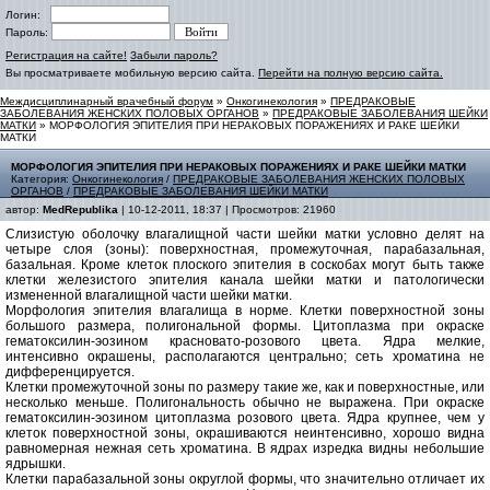
Логин:
Пароль:
Регистрация на сайте!
Забыли пароль?
Вы просматриваете мобильную версию сайта.
Перейти на полную версию сайта.
Междисциплинарный врачебный форум
»
Онкогинекология
»
ПРЕДРАКОВЫЕ
ЗАБОЛЕВАНИЯ ЖЕНСКИХ ПОЛОВЫХ ОРГАНОВ
»
ПРЕДРАКОВЫЕ ЗАБОЛЕВАНИЯ ШЕЙКИ
МАТКИ
» МОРФОЛОГИЯ ЭПИТЕЛИЯ ПРИ НЕРАКОВЫХ ПОРАЖЕНИЯХ И РАКЕ ШЕЙКИ
МАТКИ
МОРФОЛОГИЯ ЭПИТЕЛИЯ ПРИ НЕРАКОВЫХ ПОРАЖЕНИЯХ И РАКЕ ШЕЙКИ МАТКИ
Категория:
Онкогинекология
/
ПРЕДРАКОВЫЕ ЗАБОЛЕВАНИЯ ЖЕНСКИХ ПОЛОВЫХ
ОРГАНОВ
/
ПРЕДРАКОВЫЕ ЗАБОЛЕВАНИЯ ШЕЙКИ МАТКИ
автор:
MedRepublika
| 10-12-2011, 18:37 | Просмотров: 21960
Слизистую оболочку влагалищной части шейки матки условно делят на
четыре слоя (зоны): поверхностная, промежуточная, парабазальная,
базальная. Кроме клеток плоского эпителия в соскобах могут быть также
клетки железистого эпителия канала шейки матки и патологически
измененной влагалищной части шейки матки.
Морфология эпителия влагалища в норме. Клетки поверхностной зоны
большого размера, полигональной формы. Цитоплазма при окраске
гематоксилин-эозином красновато-розового цвета. Ядра мелкие,
интенсивно окрашены, располагаются центрально; сеть хроматина не
дифференцируется.
Клетки промежуточной зоны по размеру такие же, как и поверхностные, или
несколько меньше. Полигональность обычно не выражена. При окраске
гематоксилин-эозином цитоплазма розового цвета. Ядра крупнее, чем у
клеток поверхностной зоны, окрашиваются неинтенсивно, хорошо видна
равномерная нежная сеть хроматина. В ядрах изредка видны небольшие
ядрышки.
Клетки парабазальной зоны округлой формы, что значительно отличает их