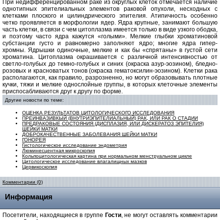
При недифференцированном раке из округлых клеток отмечается наличие
однотипных эпителиальных элементов раковой опухоли, несходных с
клетками плоского и цилиндрического эпителия. Атипичность особенно
четко проявляется в морфологии ядер. Ядра крупные, занимают большую
часть клетки, в связи с чем цитоплазма имеется только в виде узкого ободка,
и поэтому часто ядра кажутся «голыми». Мелкие глыбки хроматиновой
субстанции густо и равномерно заполняют ядро; многие ядра гипер-
хромны. Ядрышки одиночные, мелкие и как бы «спрятаны» в густой сети
хроматина. Цитоплазма окрашивается с различной интенсивностью от
светло-голубых до темно-голубых и синих (окраска азур-эозином), бледно-
розовых и красноватых тонов (окраска гематоксилин-эозином). Клетки рака
располагаются, как правило, разрозненно, но могут образовывать плотные
кучки, тяжи и мелкие однослойные группы, в которых клеточные элементы
приспосабливаются друг к другу по форме.
Другие новости по теме:
ОЦЕНКА РЕЗУЛЬТАТОВ ЦИТОЛОГИЧЕСКОГО ИССЛЕДОВАНИЯ
ПРЕИНВАЗИВКЫЙ (ВНУТРИЭПИТЕЛИАЛЬНЫЙ) РАК, ИЛИ РАК О СТАДИИ
ПРЕДРАКОВЫЕ СОСТОЯНИЯ (ДИСПЛАЗИЯ, ИЛИ ДИСКЕРАТОЗ ЭПИТЕЛИЯ)
ШЕЙКИ МАТКИ
ДОБРОКАЧЕСТВЕННЫЕ ЗАБОЛЕВАНИЯ ШЕЙКИ МАТКИ
ГОНОРЕЯ
Гистологическое исследование эндометрия
Люминесцентная микроскопия
Кольпоцитологическая картина при нормальном менструальном цикле
Цитологическое исследование влагалищных мазков
Цервикоскопия
Комментарии (0)
Информация
Посетители, находящиеся в группе
Гости
, не могут оставлять комментарии