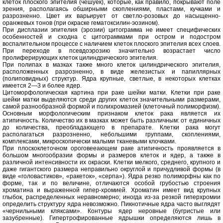
клеток плоского эпителия (чешуек), которые, как правило, покрывают поле
зрения, располагаясь обширными скоплениями, пластами, кучками и
разрозненно. Цвет их варьирует от светло-розовых до насыщенно-
оранжевых тонов (при окраске гематоксилин-эозином).
При дисплазии эпителия (эрозии) цитограмма не имеет специфических
особенностей и сходна с цитограммами при остром и подостром
воспалительном процессе с наличием клеток плоского эпителия всех слоев.
При переходе в псевдоэрозию значительно возрастает число
пролиферирующих клеток цилиндрического эпителия.
При полипах в мазках также много клеток цилиндрического эпителия,
расположенных разрозненно, в виде железистых и папиллярных
(полиповидных) структур. Ядра крупные, светлые, в некоторых клетках
имеется 2—3 и более ядер.
Цитоморфологическая картина при раке шейки матки. Клетки при раке
шейки матки выделяются среди других клеток значительными размерами,
самой разнообразной формой и полихромазией (клеточный полиморфизм).
Основным морфологическим признаком клеток рака является их
атипичность. Количество их в мазках может быть различным: от единичных
до количества, преобладающего в препарате. Клетки рака могут
располагаться разрозненно, небольшими группами, скоплениями,
комплексами, микроскопически малыми тканевыми клочками.
При плоскоклеточном ороговееающем раке атипичность проявляется в
большом многообразии формы и размеров клеток и ядер, а также в
различной интенсивности их окраски. Клетки мелкого, среднего, крупного и
даже гигантского размера неправильно округлой и причудливой формы (в
виде «головастиков», «ракеток», «серпа»). Ядра резко полиморфны как по
форме, так и по величине, отличаются особой грубостью строения
хроматина и выраженной гипер-хромией. Хроматин имеет вид крупных
глыбок, распределенных неравномерно; иногда из-за резкой гиперхромии
определить структуру ядра невозможно. Пикнотичные ядра часто выглядят
«чернильными кляксами». Контуры ядер неровные (бугристые или
зазубренные). Гипертрофированные ядрышки определяются лишь в