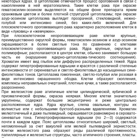
некоторых ядрах. В цитоплазме отмечается процесс ороговения в связи с
накоплением в ней кератогиалина. Такие клетки рака при окраске
гематоксилин-эозином выделяются на общем фоне препарата ярким
оранжевым цветом и более плотной структурой цитоплазмы; при окраске
азур-эозином цитоплазма выглядит прозрачной, стекловидной, нежно-
голубой или интенсивно синей, без каких-либо включений. Для
плоскоклеточного ороговевающего рака характерно расположение клеток в
виде «луковиц» и «жемчужин».
При плоскоклеточном неороговевающем раке клетки крупные,
преимущественно округлой формы, гематоксилин-эозином и азур-эозином
окрашиваются в более светлые тона по сравнению с клетками
плоскоклеточного ороговевающего рака. Ядра крупные, округлые и
полиморфные; располагаются в центре клетки, обычно занимают большую
часть ее (нарушение ядерно-цитоплазма-тического соотношения).
Хроматин имеет вид глыбок или диффузно распределенных тяжей. Ядра
содержат гипертрофированные ядрышки и красятся с различной степенью
интенсивности от сиреневатых и светло-фиолетовых до насыщенных сине-
фиолетовых тонов. Цитоплазма гомогенная, светло-голубая или розовая в
виде интенсивно окрашенного ободка. Клетки образуют скопления,
комплексы неправильных очертаний, плотные кучки, а также располагаются
разрозненно.
При железистом раке атипичные клетки цилиндрической, кубической и
призматической формы, окраска неяркая. Многие клетки значительно
укрупнены, содержат большие эксцентрично и реже центрально
расположенные ядра. Ядра круглые, слегка овальные, контуры их
волнистые или с небольшими бухтооб-разными вдавлениями. Хроматин
мелкоточечный и даже пылевидный, окрашивается равномерно в серовато-
синеватые тона. Гипертрофированные ядрышки (по 2—3) содержатся
почти в каждом ядре. Пояс цитоплазмы относительно широкий, светлый,
негомогенный за счет вакуолей или мелкой пылевидной зернистости.
Клетки железистого рака образуют ряды различной протяженности,
папиллярные и железистые структуры, часто атипичного строения, пласты.