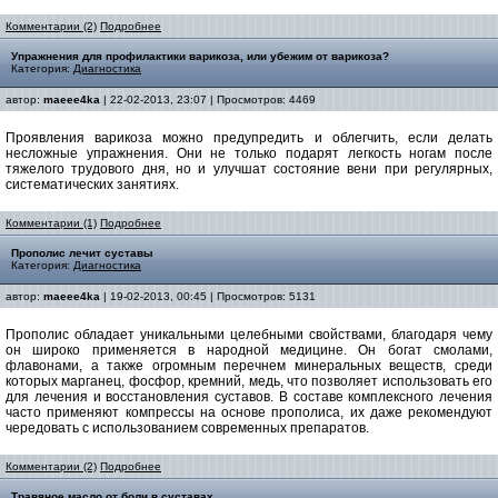
Комментарии (2)
Подробнее
Упражнения для профилактики варикоза, или убежим от варикоза?
Категория:
Диагностика
автор:
maeee4ka
| 22-02-2013, 23:07 | Просмотров: 4469
Проявления варикоза можно предупредить и облегчить, если делать
несложные упражнения. Они не только подарят легкость ногам после
тяжелого трудового дня, но и улучшат состояние вени при регулярных,
систематических занятиях.
Комментарии (1)
Подробнее
Прополис лечит суставы
Категория:
Диагностика
автор:
maeee4ka
| 19-02-2013, 00:45 | Просмотров: 5131
Прополис обладает уникальными целебными свойствами, благодаря чему
он широко применяется в народной медицине. Он богат смолами,
флавонами, а также огромным перечнем минеральных веществ, среди
которых марганец, фосфор, кремний, медь, что позволяет использовать его
для лечения и восстановления суставов. В составе комплексного лечения
часто применяют компрессы на основе прополиса, их даже рекомендуют
чередовать с использованием современных препаратов.
Комментарии (2)
Подробнее
Травяное масло от боли в суставах.