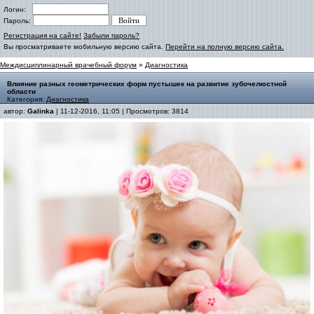
Логин:
Пароль:
Регистрация на сайте!
Забыли пароль?
Вы просматриваете мобильную версию сайта.
Перейти на полную версию сайта.
Междисциплинарный врачебный форум
»
Диагностика
Влияние разных геометрических форм пустышек на развитие зубочелюстной
области
Категория:
Диагностика
автор:
Galinka
| 11-12-2016, 11:05 | Просмотров: 3814