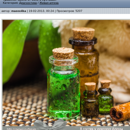
Категория:
Диагностика
/
Живая аптека
автор:
maeee4ka
| 19-02-2013, 00:24 | Просмотров: 5207