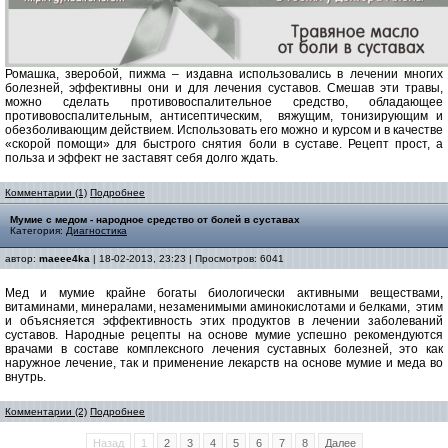
Ромашка, зверобой, пижма – издавна использовались в лечении многих
болезней, эффективны они и для лечения суставов. Смешав эти травы,
можно сделать противовоспалительное средство, обладающее
противовоспалительным, антисептическим,
вяжущим, тонизирующим и
обезболивающим действием. Использовать его можно и курсом и в качестве
«скорой помощи» для быстрого снятия боли в суставе. Рецепт прост, а
польза и эффект не заставят себя долго ждать.
Комментарии (1)
Подробнее
Мумие с медом - народное средство от болей в суставах
Категория:
Диагностика
автор:
maeee4ka
| 18-02-2013, 23:23 | Просмотров: 6041
Мед и мумие крайне богаты биологически активными веществами,
витаминами, минералами, незаменимыми аминокислотами и белками,
этим
и объясняется эффективность этих продуктов в лечении заболеваний
суставов. Народные рецепты на основе мумие успешно рекомендуются
врачами в составе комплексного лечения суставных болезней, это как
наружное лечение, так и применение лекарств на основе мумие и меда во
внутрь.
Комментарии (2)
Подробнее
Назад
1
2
3
4
5
6
7
8
Далее