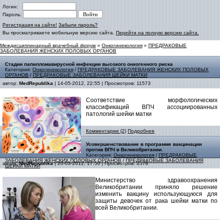
Логин:
Пароль:
Регистрация на сайте!
Забыли пароль?
Вы просматриваете мобильную версию сайта.
Перейти на полную версию сайта.
Междисциплинарный врачебный форум
»
Онкогинекология
»
ПРЕДРАКОВЫЕ
ЗАБОЛЕВАНИЯ ЖЕНСКИХ ПОЛОВЫХ ОРГАНОВ
Стадии папилломавирусной инфекции высокого онкогенного риска
Категория:
Онкогинекология
/
ПРЕДРАКОВЫЕ ЗАБОЛЕВАНИЯ ЖЕНСКИХ ПОЛОВЫХ
ОРГАНОВ
/
ПРЕДРАКОВЫЕ ЗАБОЛЕВАНИЯ ШЕЙКИ МАТКИ
автор:
MedRepublika
| 14-05-2012, 22:55 | Просмотров: 11573
Соответствие морфологических
классификаций ВПЧ ассоциированных
патологий шейки матки
Комментарии (2)
Подробнее
Усовершенствование в программе вакцинации
против ВПЧ в Великобритании.
Категория:
Онкогинекология
/
ПРЕДРАКОВЫЕ
ЗАБОЛЕВАНИЯ ЖЕНСКИХ ПОЛОВЫХ ОРГАНОВ
/
ПРЕДРАКОВЫЕ ЗАБОЛЕВАНИЯ
автор:
MedRepublika
| 20-03-2012, 17:50 | Просмотров: 8578
ШЕЙКИ МАТКИ
Министерство здравоохранения
Великобритании приняло решение
изменить вакцину использующуюся для
защиты девочек от рака шейки матки по
всей Великобритании.