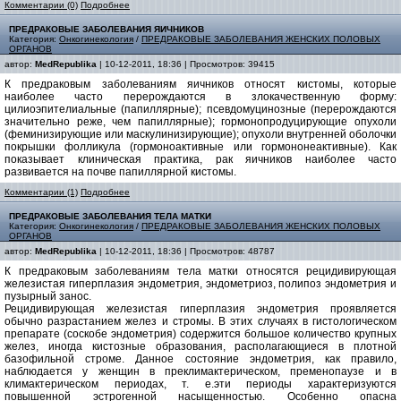
Комментарии (0)
Подробнее
ПРЕДРАКОВЫЕ ЗАБОЛЕВАНИЯ ЯИЧНИКОВ
Категория:
Онкогинекология
/
ПРЕДРАКОВЫЕ ЗАБОЛЕВАНИЯ ЖЕНСКИХ ПОЛОВЫХ
ОРГАНОВ
автор:
MedRepublika
| 10-12-2011, 18:36 | Просмотров: 39415
К предраковым заболеваниям яичников относят кистомы, которые
наиболее часто перерождаются в злокачественную форму:
цилиоэпителиальные (папиллярные); псевдомуцинозные (перерождаются
значительно реже, чем папиллярные); гормонопродуцирующие опухоли
(феминизирующие или маскулинизирующие); опухоли внутренней оболочки
покрышки фолликула (гормоноактивные или гормононеактивные). Как
показывает клиническая практика, рак яичников наиболее часто
развивается на почве папиллярной кистомы.
Комментарии (1)
Подробнее
ПРЕДРАКОВЫЕ ЗАБОЛЕВАНИЯ ТЕЛА МАТКИ
Категория:
Онкогинекология
/
ПРЕДРАКОВЫЕ ЗАБОЛЕВАНИЯ ЖЕНСКИХ ПОЛОВЫХ
ОРГАНОВ
автор:
MedRepublika
| 10-12-2011, 18:36 | Просмотров: 48787
К предраковым заболеваниям тела матки относятся рецидивирующая
железистая гиперплазия эндометрия, эндометриоз, полипоз эндометрия и
пузырный занос.
Рецидивирующая железистая гиперплазия эндометрия проявляется
обычно разрастанием желез и стромы. В этих случаях в гистологическом
препарате (соскобе эндометрия) содержится большое количество крупных
желез, иногда кистозные образования, располагающиеся в плотной
базофильной строме. Данное состояние эндометрия, как правило,
наблюдается у женщин в преклимактерическом, пременопаузе и в
климактерическом периодах, т. е.эти периоды характеризуются
повышенной эстрогенной насыщенностью. Особенно опасна