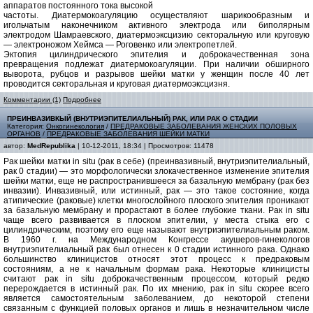
аппаратов постоянного тока высокой
частоты. Диатермокоагуляцию осуществляют шарикообразным и
игольчатым наконечником активного электрода или биполярным
электродом Шамраевского, диатермоэксцизию секторальную или круговую
— электроножом Хеймса — Роговенко или электропетлей.
Эктопия цилиндрического эпителия и доброкачественная зона
превращения подлежат диатермокоагуляции. При наличии обширного
выворота, рубцов и разрывов шейки матки у женщин после 40 лет
проводится секторальная и круговая диатермоэксцизня.
Комментарии (1)
Подробнее
ПРЕИНВАЗИВКЫЙ (ВНУТРИЭПИТЕЛИАЛЬНЫЙ) РАК, ИЛИ РАК О СТАДИИ
Категория:
Онкогинекология
/
ПРЕДРАКОВЫЕ ЗАБОЛЕВАНИЯ ЖЕНСКИХ ПОЛОВЫХ
ОРГАНОВ
/
ПРЕДРАКОВЫЕ ЗАБОЛЕВАНИЯ ШЕЙКИ МАТКИ
автор:
MedRepublika
| 10-12-2011, 18:34 | Просмотров: 11478
Рак шейки матки in situ (рак в себе) (преинвазивный, внутриэпителиальный,
рак 0 стадии) — это морфологически злокачественное изменение эпителия
шейки матки, еще не распространившееся за базальную мембрану (рак без
инвазии). Инвазивный, или истинный, рак — это такое состояние, когда
атипические (раковые) клетки многослойного плоского эпителия проникают
за базальную мембрану и прорастают в более глубокие ткани. Рак in situ
чаще всего развивается в плоском эпителии, у места стыка его с
цилиндрическим, поэтому его еще называют внутриэпителиальным раком.
В 1960 г. на Международном Конгрессе акушеров-гинекологов
внутриэпителиальный рак был отнесен к 0 стадии истинного рака. Однако
большинство клиницистов относят этот процесс к предраковым
состояниям, а не к начальным формам рака. Некоторые клиницисты
считают рак in situ доброкачественным процессом, который редко
перерождается в истинный рак. По их мнению, рак in situ скорее всего
является самостоятельным заболеванием, до некоторой степени
связанным с функцией половых органов и лишь в незначительном числе