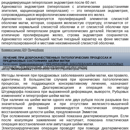
рецидивирующая гиперплазия эндометрия после 60 лет.
Аденоматоз эндометрия (гиперплазия с атипическими разрастаниями
эпителия, карциноидная гиперплазия) — это гиперплазия эндометрия,
сопровождающаяся морфологическим изменением его желез.
Аденоматоз характеризуется пролиферацией элементов слизистой
оболочки матки, которая, сохраняя железистую структуру, отличается от
эпителия нормальной слизистой оболочки и от слизистой оболочки при
гормональной гиперплазии рядом цитологических деталей. Несмотря на
атипичную пролиферацию желез, строма эндометрия сохраняется.
Аденоматоз носит большей частью гнездный характер на фоне местами
гиперплазированной и местами неизмененной слизистой оболочки.
Комментарии (20)
Подробнее
ЛЕЧЕНИЕ ПРИ ДОБРОКАЧЕСТВЕННЫХ ПАТОЛОГИЧЕСКИХ ПРОЦЕССАХ И
ПРЕДРАКОВЫХ СОСТОЯНИЯХ ШЕЙКИ МАТКИ
Категория:
Онкогинекология
/
ПРЕДРАКОВЫЕ ЗАБОЛЕВАНИЯ ЖЕНСКИХ ПОЛОВЫХ
ОРГАНОВ
/
ПРЕДРАКОВЫЕ ЗАБОЛЕВАНИЯ ШЕЙКИ МАТКИ
автор:
MedRepublika
| 10-12-2011, 18:35 | Просмотров: 7674
Методы лечения при предраковых заболеваниях шейки матки, как правило,
идентичны. В большинстве случаев при хронических патологических
процессах, не поддающихся консервативному лечению, назначают
диатермокоагуляцию. Диатермоэксцизия и операция по методу
Штурмдорфа показана при выраженной деформации, вывороте, Рубцовых
изменениях' и гипертрофии шейки матки.
При наличии на шейке матки одного или двух рубцов после разрывов без
значительной деформации и при отсутствии железисто-мышечной
гиперплазии ее тканей рекомендуется пластическая операция
восстановления целости шейки, предложенная Эмметом.
При осложнении эктропиона эрозией показана диатермокоагуляция. Если
после коагуляции заживление не наступает, показана пластическая
операция восстановления или ампутация шейки матки.
Электрохирургические операции проводят при помощи диатермических