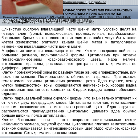
Комментарии (3)
Подробнее
МОРФОЛОГИЯ ЭПИТЕЛИЯ ПРИ НЕРАКОВЫХ
ПОРАЖЕНИЯХ И РАКЕ ШЕЙКИ МАТКИ
Категория:
Онкогинекология
/
ПРЕДРАКОВЫЕ ЗАБОЛЕВАНИЯ ЖЕНСКИХ ПОЛОВЫХ
ОРГАНОВ
/
ПРЕДРАКОВЫЕ ЗАБОЛЕВАНИЯ ШЕЙКИ МАТКИ
автор:
MedRepublika
| 10-12-2011, 18:37 | Просмотров: 21960
Слизистую оболочку влагалищной части шейки матки условно делят на
четыре слоя (зоны): поверхностная, промежуточная, парабазальная,
базальная. Кроме клеток плоского эпителия в соскобах могут быть также
клетки железистого эпителия канала шейки матки и патологически
измененной влагалищной части шейки матки.
Морфология эпителия влагалища в норме. Клетки поверхностной зоны
большого размера, полигональной формы. Цитоплазма при окраске
гематоксилин-эозином красновато-розового цвета. Ядра мелкие,
интенсивно окрашены, располагаются центрально; сеть хроматина не
дифференцируется.
Клетки промежуточной зоны по размеру такие же, как и поверхностные, или
несколько меньше. Полигональность обычно не выражена. При окраске
гематоксилин-эозином цитоплазма розового цвета. Ядра крупнее, чем у
клеток поверхностной зоны, окрашиваются неинтенсивно, хорошо видна
равномерная нежная сеть хроматина. В ядрах изредка видны небольшие
ядрышки.
Клетки парабазальной зоны округлой формы, что значительно отличает их
от клеток двух предыдущих слоев. Цитоплазма плотная, гематоксилин-
эозином окрашивается в интенсивно-розовый цвет. Ядра округлые,
располагаются преимущественно центрально. Диаметр ядра обычно
больше ширины пояса цитоплазмы.
Клетки базального слоя — это незрелые эпителиальные клетки
небольшого размера, округлой формы. Цитоплазма плотная, гематоксилин-
эозином окрашивается в интенсивно-розовый цвет. Ядро крупное, красится
интенсивно. Сеть хроматина равномерная.