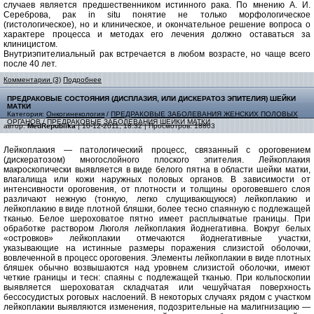
случаев является предшественником истинного рака. По мнению А. И.
Сереброва, рак in situ понятие не только морфологическое
(гистологическое), но и клиническое, и окончательное решение вопроса о
характере процесса и методах его лечения должно оставаться за
клиницистом.
Внутриэпителиальный рак встречается в любом возрасте, но чаще всего
после 40 лет.
Комментарии (3)
Подробнее
ПРЕДРАКОВЫЕ СОСТОЯНИЯ (ДИСПЛАЗИЯ, ИЛИ ДИСКЕРАТОЗ ЭПИТЕЛИЯ) ШЕЙКИ
МАТКИ
Категория:
Онкогинекология
/
ПРЕДРАКОВЫЕ ЗАБОЛЕВАНИЯ ЖЕНСКИХ ПОЛОВЫХ
ОРГАНОВ
/
ПРЕДРАКОВЫЕ ЗАБОЛЕВАНИЯ ШЕЙКИ МАТКИ
автор:
MedRepublika
| 10-12-2011, 18:32 | Просмотров: 18803
Лейкоплакия — патологический процесс, связанный с ороговением
(дискератозом) многослойного плоского эпителия. Лейкоплакия
макроскопически выявляется в виде белого пятна в области шейки матки,
влагалища или кожи наружных половых органов. В зависимости от
интенсивности ороговения, от плотности и толщины ороговевшего слоя
различают нежную (тонкую, легко слущивающуюся) лейкоплакию и
лейкоплакию в виде плотной бляшки, более тесно спаянную с подлежащей
тканью. Белое шероховатое пятно имеет расплывчатые границы. При
обработке раствором Люголя лейкоплакия йоднегативна. Вокруг белых
«островков» лейкоплакии отмечаются йоднегативные участки,
указывающие на истинные размеры поражения слизистой оболочки,
вовлеченной в процесс ороговения. Элементы лейкоплакии в виде плотных
бляшек обычно возвышаются над уровнем слизистой оболочки, имеют
четкие границы и тесн: спаяны с подлежащей тканью. При кольпоскопии
выявляется шероховатая складчатая или чешуйчатая поверхность
бессосудистых роговых наслоений. В некоторых случаях рядом с участком
лейкоплакии выявляются изменения, подозрительные на малигнизацию —