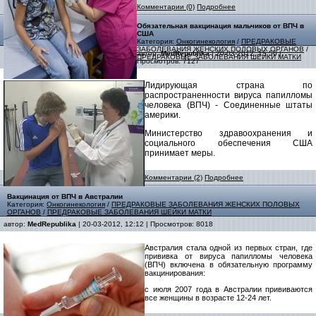
Комментарии (0)
Подробнее
Обязательная вакцинация мальчиков от ВПЧ в
США
Категория:
Онкогинекология
/
ПРЕДРАКОВЫЕ
ЗАБОЛЕВАНИЯ ЖЕНСКИХ ПОЛОВЫХ ОРГАНОВ
/
автор:
MedRepublika
| 20-03-2012, 15:56 |
ПРЕДРАКОВЫЕ ЗАБОЛЕВАНИЯ ШЕЙКИ МАТКИ
Просмотров: 7127
Лидирующая страна по
распространенности вируса папилломы
человека (ВПЧ) - Соединенные штаты
америки.
Министерство здравоохранения и
социального обеспечения США
принимает меры.
Комментарии (2)
Подробнее
Вакцинация от ВПЧ в Австралии
Категория:
Онкогинекология
/
ПРЕДРАКОВЫЕ ЗАБОЛЕВАНИЯ ЖЕНСКИХ ПОЛОВЫХ
ОРГАНОВ
/
ПРЕДРАКОВЫЕ ЗАБОЛЕВАНИЯ ШЕЙКИ МАТКИ
автор:
MedRepublika
| 20-03-2012, 12:12 | Просмотров: 8018
Австралия стала одной из первых стран, где
прививка от вируса папилломы человека
(ВПЧ) включена в обязательную программу
вакцинирования:
с июля 2007 года в Австралии прививаются
все женщины в возрасте 12-24 лет.