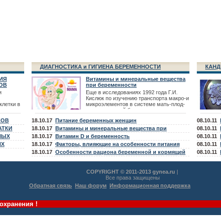
ДИАГНОСТИКА и ГИГИЕНА БЕРЕМЕННОСТИ
КАНД
ИЯ
Витамины и минеральные вещества
ОВ
при беременности
и
Еще в исследованиях 1992 года Г.И.
Кислюк по изучению транспорта макро-и
клетки в
микроэлементов в системе мать-плод-
новорожденный были выявлены -
тических
дефицит микроэлементов Fe, Zn,
КОВ
18.10.17
Питание беременных женщин
08.10.11
в. К
сятся
АТКИ
18.10.17
Витамины и минеральные вещества при
08.10.11
телия,
НЫХ
планировании беременности
18.10.17
Витамин D и беременность
08.10.11
в,
ИХ
18.10.17
Факторы, влияющие на особенности питания
08.10.11
беременной и кормящей женщины
18.10.17
Особенности рациона беременной и кормящей
08.10.11
женщины
COPYRIGHT © 2011-2013 gynea.ru
|
Все права защищены
Обратная связь
Наш форум
Информационная поддержка
охранения !