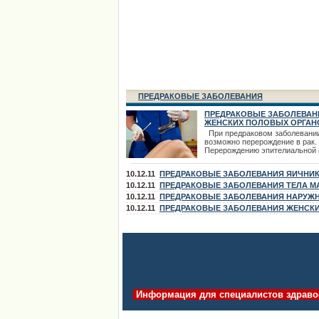
ПРЕДРАКОВЫЕ ЗАБОЛЕВАНИЯ
ПРЕДРАКОВЫЕ ЗАБОЛЕВАН
ЖЕНСКИХ ПОЛОВЫХ ОРГАН
При предраковом заболевани
возможно перерождение в рак.
Перерождению эпителиальной 
раковую предшествует ряд
гиперпластических и метаплас
10.12.11
ПРЕДРАКОВЫЕ ЗАБОЛЕВАНИЯ ЯИЧНИ
изменений клеточных элементо
предраковым состояниям отно
10.12.11
ПРЕДРАКОВЫЕ ЗАБОЛЕВАНИЯ ТЕЛА М
гиперплазия и гипертрофия эпи
10.12.11
ПРЕДРАКОВЫЕ ЗАБОЛЕВАНИЯ НАРУЖ
увеличение количества митозо
ПОЛОВЫХ ОРГАНОВ
10.12.11
ПРЕДРАКОВЫЕ ЗАБОЛЕВАНИЯ ЖЕНСК
появление клеточной атипии и
гиперкератоза до
ПОЛОВЫХ ОРГАНОВ
Информация для специалистов здраво