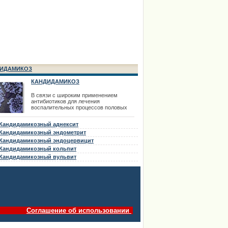
ИДАМИКОЗ
КАНДИДАМИКОЗ
В связи с широким применением
антибиотиков для лечения
воспалительных процессов половых
органов в последнее время все чаще
встречается кандидамикоз внутренних
Кандидамикозный аднексит
половых органов. Кандидамикоз может
быть первичным заболеванием и как
Кандидамикозный эндометрит
осложнение антибиотикотерапии.
Кандидамикозный эндоцервицит
Кандидамикоз (кандидоз, молочница)
Кандидамикозный кольпит
вызывается дрожжеподобными грибами
р
Кандидамикозный вульвит
Соглашение об использовании