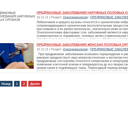
ПРЕДРАКОВЫЕ ЗАБОЛЕВАНИЯ НАРУЖНЫХ ПОЛОВЫХ О
10.12.11 | Раздел:
Онкогинекология
/
ПРЕДРАКОВЫЕ ЗАБОЛЕ
Лейкоплакия и крауроз вульвы относятся к хроническим не
сопровождающимся хроническим восполительным процессом.
при климаксе и во время монопаузы, значительно реже встре
Этиологическими факторами этих заболеваний являются на
(симметричность поражения), половых желез (гормональная н
атрофические процессы в половых органах. Условием для пр
инфекция, нарушения функции нейроэндокринной системы. Ги
ПРЕДРАКОВЫЕ ЗАБОЛЕВАНИЯ ЖЕНСКИХ ПОЛОВЫХ ОР
лейкоплакии. В основе лейкоплакии заложены процессы гипер
10.12.11 | Раздел:
Онкогинекология
/
ПРЕДРАКОВЫЕ ЗАБОЛЕ
лимфогистиоцитарной инфильтрацией подэпителиальной ткани
атрофические изменения покровного эпителия со склерозом 
При предраковом заболевании возможно перерождение в рак
ткани. Клиника. Особенности клиники лейкоплакии и крауро
раковую предшествует ряд гиперпластических и метапластич
заболеван
предраковым состояниям относятся гиперплазия и гипертроф
появление клеточной атипии и гиперкератоза до его прорастан
прорастания в подлежащую ткань. Переходный период между
перерождением ткани продолжается определенное время и м
скопических и клинических методов исследования.Предраков
разнообразными причинами местного и общего порядка. Ос
обусловливающими предраковое перерождение клеток, являют
Назад
1
2
Далее
дегенерации и пролиферации в органе. Пролиферация, или у
спровоцирована влиянием различных раздражителей (хронич
воздействие канцероген