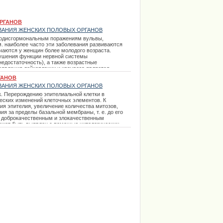
РГАНОВ
ВАНИЯ ЖЕНСКИХ ПОЛОВЫХ ОРГАНОВ
йродисгормональным поражениям вульвы,
 наиболее часто эти заболевания развиваются
чаются у женщин более молодого возраста.
рушения функции нервной системы
едостаточность), а также возрастные
оявления лейкоплакии и крауроза является
стологически крауроз резко отличается от
ГАНОВ
плазии эпителия с явлениями гиперкератоза и с
ВАНИЯ ЖЕНСКИХ ПОЛОВЫХ ОРГАНОВ
. При краурозе, наоборот, преобладают
и гиалинозом подэпителиальной межуточной
. Перерождению эпителиальной клетки в
за чаще определяются наличием сопутствующих
еских изменений клеточных элементов. К
ия эпителия, увеличение количества митозов,
ия за пределы базальной мембраны, т. е. до его
 доброкачественным и злокачественным
ожет быть выявлен с помощью цитологических,
ое состояние может быть вызвано
новными местными факторами,
ся очаги патологической регенерации,
силенное размножение клеток, может быть
еские воспалительные процессы и травмы,