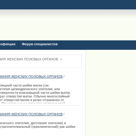
инфекции
Форум специалистов
»
НИЯ ЖЕНСКИХ ПОЛОВЫХ ОРГАНОВ
ВАНИЯ ЖЕНСКИХ ПОЛОВЫХ ОРГАНОВ
/
алищной части шейки матки (см.
ктопия цилиндрического эпителия, или
поверхности влагалищной части шейки матки,
руг отверстия матки. Обычно многослойный
т отверстия матки и резко отграничен от
. При разрушении плоского эпителия этой
дающий более высокой регенераторной
ием, смещается на поверхность влагалищной
ВАНИЯ ЖЕНСКИХ ПОЛОВЫХ ОРГАНОВ
/
 эпителия. При осмотре невооруженным глазом
изистой оболочкой асимметричных пятен ярко-
рме эктопия может быть кольц
ческого эпителия, дисплазия эпителия) и
нутриэпителиальный (преклинический) рак шейки