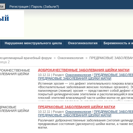
Регистрация
|
Пароль (
Забыли?
)
Нарушение менструального цикла
Онкогинекология
Беременность и 
»
»
исциплинарный врачебный форум
Онкогинекология
ПРЕДРАКОВЫЕ ЗАБОЛЕВА
ица 2
ДОБРОКАЧЕСТВЕННЫЕ ЗАБОЛЕВАНИЯ ШЕЙКИ МАТКИ
10.12.11 | Раздел:
Онкогинекология
/
ПРЕДРАКОВЫЕ ЗАБОЛЕ
ПРЕДРАКОВЫЕ ЗАБОЛЕВАНИЯ ШЕЙКИ МАТКИ
Истинная эрозия — это дефект эпителиального покрова влаг
«Воспалительные заболевания женских половых органов»). Э
папиллярная (ложная) эрозия — представляет собой дефект 
покрытый цилиндрическим эпителием и располагающийся вок
плоский эпителий влагалищной части шейки матки не достигае
цилиндрического эпителия, выстилающего канал шейки матки
области цилиндрический эпителий канала шейки матки, обла
ПРЕДРАКОВЫЕ ЗАБОЛЕВАНИЯ ШЕЙКИ МАТКИ
способностью по сравнению с многослойным плоским эпител
10.12.11 | Раздел:
Онкогинекология
/
ПРЕДРАКОВЫЕ ЗАБОЛЕ
части шейки матки, замещая дефект многослойного плоского
ПРЕДРАКОВЫЕ ЗАБОЛЕВАНИЯ ШЕЙКИ МАТКИ
участки эктопии представляются в виде возвышенных над сл
красного цвета с зернистой поверхностью. По величине и фо
Различают доброкачественные заболевания (эктопия цилиндри
предраковые состояния (дискератоз) шейки матки, а также в
матки.