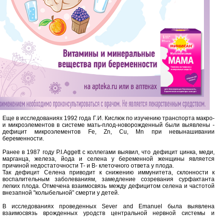
Еще в исследованиях 1992 года Г.И. Кислюк по изучению транспорта макро-
и микроэлементов в системе мать-плод-новорожденный были выявлены -
дефицит микроэлементов Fe, Zn, Cu, Mn при невынашивании
беременности.
Ранее в 1987 году P.I.Aggett с коллегами выявил, что дефицит цинка, меди,
марганца, железа, йода и селена у беременной женщины является
причиной недостаточности Т- и B- клеточного ответа у плода.
Так дефицит Селена приводит к снижению иммунитета, склонности к
воспалительным заболеваниям, замедление созревания сурфактанта
легких плода. Отмечена взаимосвязь между дефицитом селена и частотой
внезапной "колыбельной” смерти у детей.
В исследованиях проведенных Sever and Emanuel была выявлена
взаимосвязь врожденных уродств центральной нервной системы и