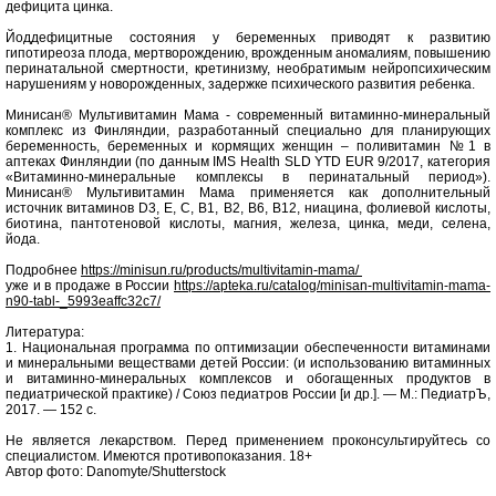
дефицита цинка.
Йоддефицитные состояния у беременных приводят к развитию
гипотиреоза плода, мертворождению, врожденным аномалиям, повышению
перинатальной смертности, кретинизму, необратимым нейропсихическим
нарушениям у новорожденных, задержке психического развития ребенка.
Минисан® Мультивитамин Мама - современный витаминно-минеральный
комплекс из Финляндии, разработанный специально для планирующих
беременность, беременных и кормящих женщин – поливитамин №1 в
аптеках Финляндии (по данным IMS Health SLD YTD EUR 9/2017, категория
«Витаминно-минеральные комплексы в перинатальный период»).
Минисан® Мультивитамин Мама применяется как дополнительный
источник витаминов D3, E, C, B1, B2, B6, B12, ниацина, фолиевой кислоты,
биотина, пантотеновой кислоты, магния, железа, цинка, меди, селена,
йода.
Подробнее
https://minisun.ru/products/multivitamin-mama/
уже и в продаже в России
https://apteka.ru/catalog/minisan-multivitamin-mama-
n90-tabl-_5993eaffc32c7/
Литература:
1. Национальная программа по оптимизации обеспеченности витаминами
и минеральными веществами детей России: (и использованию витаминных
и витаминно-минеральных комплексов и обогащенных продуктов в
педиатрической практике) / Союз педиатров России [и др.]. — М.: ПедиатрЪ,
2017. — 152 с.
Не является лекарством. Перед применением проконсультируйтесь со
специалистом. Имеются противопоказания. 18+
Автор фото: Danomyte/Shutterstock