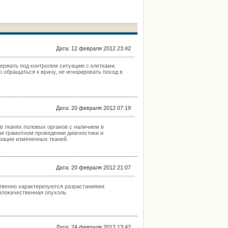
факторами этих заболеваний являются
нарушения функции нервной системы
(симметричность поражения
Дата: 12 февраля 2012 23:42
держать под контролем ситуацию с клетками.
 обращаться к врачу, не игнорировать поход в
Дата: 20 февраля 2012 07:19
в тканях половых органов с наличием в
и грамотном проведении диагностики и
зации измененных тканей.
Дата: 20 февраля 2012 21:07
нно характеризуются разрастаниями
 злокачественная опухоль.
Дата: 24 февраля 2012 13:42