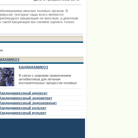
аболеваниями женских половых органов. В
вирусов (которые чаще всего являются
о рекомндуют вакцинацию не врослым, а девочкам
ты такой вакцинации мы сможем оценить только
ии.
ИДАМИКОЗ
КАНДИДАМИКОЗ
В связи с широким применением
антибиотиков для лечения
воспалительных процессов половых
органов в последнее время все чаще
встречается кандидамикоз внутренних
Кандидамикозный аднексит
половых органов. Кандидамикоз может
быть первичным заболеванием и как
Кандидамикозный эндометрит
осложнение антибиотикотерапии.
Кандидамикозный эндоцервицит
Кандидамикоз (кандидоз, молочница)
Кандидамикозный кольпит
вызывается дрожжеподобными грибами
р
Кандидамикозный вульвит