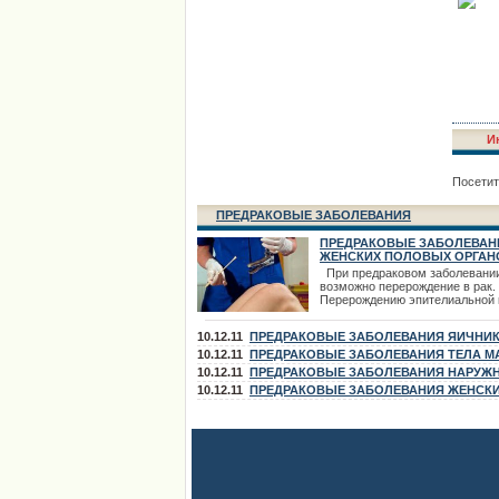
И
Посетит
ПРЕДРАКОВЫЕ ЗАБОЛЕВАНИЯ
ПРЕДРАКОВЫЕ ЗАБОЛЕВАН
ЖЕНСКИХ ПОЛОВЫХ ОРГАН
При предраковом заболевани
возможно перерождение в рак.
Перерождению эпителиальной 
раковую предшествует ряд
гиперпластических и метаплас
10.12.11
ПРЕДРАКОВЫЕ ЗАБОЛЕВАНИЯ ЯИЧНИ
изменений клеточных элементо
предраковым состояниям отно
10.12.11
ПРЕДРАКОВЫЕ ЗАБОЛЕВАНИЯ ТЕЛА М
гиперплазия и гипертрофия эпи
10.12.11
ПРЕДРАКОВЫЕ ЗАБОЛЕВАНИЯ НАРУЖ
увеличение количества митозо
ПОЛОВЫХ ОРГАНОВ
10.12.11
ПРЕДРАКОВЫЕ ЗАБОЛЕВАНИЯ ЖЕНСК
появление клеточной атипии и
гиперкератоза до
ПОЛОВЫХ ОРГАНОВ