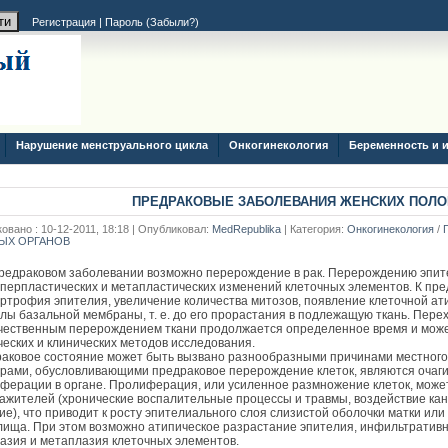
Регистрация
|
Пароль (
Забыли?
)
Нарушение менструального цикла
Онкогинекология
Беременность и 
ПРЕДРАКОВЫЕ ЗАБОЛЕВАНИЯ ЖЕНСКИХ ПОЛО
овано : 10-12-2011, 18:18 | Опубликовал:
MedRepublika
| Категория:
Онкогинекология
/
ЫХ ОРГАНОВ
редраковом заболевании возможно перерождение в рак. Перерождению эпите
иперпластических и метапластических изменений клеточных элементов. К пр
ертрофия эпителия, увеличение количества митозов, появление клеточной ати
лы базальной мембраны, т. е. до его прорастания в подлежащую ткань. Пер
чественным перерождением ткани продолжается определенное время и може
ческих и клинических методов исследования.
аковое состояние может быть вызвано разнообразными причинами местного
рами, обусловливающими предраковое перерождение клеток, являются очаги
ферации в органе. Пролиферация, или усиленное размножение клеток, може
ажителей (хронические воспалительные процессы и травмы, воздействие ка
ие), что приводит к росту эпителиального слоя слизистой оболочки матки или
лища. При этом возможно атипическое разрастание эпителия, инфильтративн
азия и метаплазия клеточных элементов.