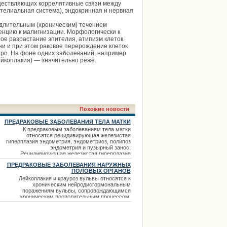
уществляющих коррелятивные связи между
телиальная система), эндокринная и нервная
длительным (хроническим) течением
нцию к малигнизации. Морфологически к
ое разрастание эпителия, атипизм клеток.
ни и при этом раковое перерождение клеток
тро. На фоне одних заболеваний, например
лейкоплакия) — значительно реже.
Похожие новости
ПРЕДРАКОВЫЕ ЗАБОЛЕВАНИЯ ТЕЛА МАТКИ
К предраковым заболеваниям тела матки
относятся рецидивирующая железистая
гиперплазия эндометрия, эндометриоз, полипоз
эндометрия и пузырный занос.
Рецидивирующая железистая гиперплазия
эндометрия проявляется обычно разрастанием
ПРЕДРАКОВЫЕ ЗАБОЛЕВАНИЯ НАРУЖНЫХ
желез и стромы. В этих случаях в
ПОЛОВЫХ ОРГАНОВ
гистологическом препарате (соскобе
эндометрия) содержится большое количество
Лейкоплакия и крауроз вульвы относятся к
крупных желез, иногда кистозные образования,
хроническим нейродисгормональным
поражениям вульвы, сопровождающимся
хроническим восполительным процессом.
наиболее часто эти заболевания развиваются
при климаксе и во время монопаузы,
значительно реже встречаются у женщин более
молодого возраста. Этиологическими