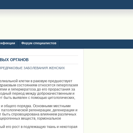
инфекции
Форум специалистов
ВЫХ ОРГАНОВ
ПРЕДРАКОВЫЕ ЗАБОЛЕВАНИЯ ЖЕНСКИХ
лиальной клетки в раковую предшествует
едраковым состояниям относятся гиперплазия
пии и гиперкератоза до его прорастания за
еходный период между доброкачественным и
т быть выявлен с помощью цитологических,
 и общего порядка. Основными местными
 патологической регенерации, дегенерации и
т быть спровоцирована влиянием различных
нцерогенных веществ, гормональное
ый его рост в подлежащую ткань и некоторая