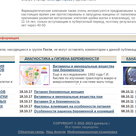
Фармацевтические компании также очень интересуются предраковыми з
настоящее время уже протестированы и запущены вакцины от папилома
причинами развития метаплазии эпителия шейки матки и влагалища), н
11-14 лет, только вступающим в пубертатный период, поэтому результа
лет через 40-50
нформация
ели, находящиеся в группе
Гости
, не могут оставлять комментарии к данной публикац
ДИАГНОСТИКА и ГИГИЕНА БЕРЕМЕННОСТИ
КАНД
ИЯ
Витамины и минеральные вещества
ОВ
при беременности
и
Еще в исследованиях 1992 года Г.И.
Кислюк по изучению транспорта макро-и
клетки в
микроэлементов в системе мать-плод-
новорожденный были выявлены -
тических
дефицит микроэлементов Fe, Zn,
КОВ
18.10.17
Питание беременных женщин
08.10.11
в. К
сятся
АТКИ
18.10.17
Витамины и минеральные вещества при
08.10.11
телия,
НЫХ
планировании беременности
18.10.17
Витамин D и беременность
08.10.11
в,
ИХ
18.10.17
Факторы, влияющие на особенности питания
08.10.11
беременной и кормящей женщины
18.10.17
Особенности рациона беременной и кормящей
08.10.11
женщины
COPYRIGHT © 2011-2013 gynea.ru
|
Все права защищены
Обратная связь
Наш форум
Информационная поддержка