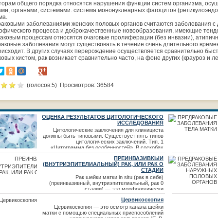
торам общего порядка относятся нарушения функции систем организма, ос
ами, органами, системами: система мононуклеарных фагоцитов (ретикулоэндо
ма.
аковыми заболеваниями женских половых органов считаются заболевания с 
офического процесса и доброкачественные новообразования, имеющие тенде
аковым процессам относятся очаговые пролиферации (без инвазии), атипичн
аковые заболевания могут существовать в течение очень длительного време
оисходит. В других случаях перерождение осуществляется сравнительно быс
ковых кистом, рак возникает сравнительно часто, на фоне других (крауроз и 
(голосов:
5
) Просмотров: 36584
ОЦЕНКА РЕЗУЛЬТАТОВ ЦИТОЛОГИЧЕСКОГО
ИССЛЕДОВАНИЯ
Цитологические заключения для клинициста
должны быть типовыми. Существует пять типов
цитологических заключений. Тип. 1
«Цитограмма без особенностей». В соскобах
имеются неизмененные клетки плоского
ПРЕИНВАЗИВКЫЙ
многослойного или железистого эпителия.
(ВНУТРИЭПИТЕЛИАЛЬНЫЙ) РАК, ИЛИ РАК О
Данный тип цитологического заключения
СТАДИИ
оценивается клиницистом в зависимости от
результатов гинекологического осмотра. Тип II.
Рак шейки матки in situ (рак в себе)
«Лейкоплакия», «
(преинвазивный, внутриэпителиальный, рак 0
стадии) — это морфологически
злокачественное изменение эпителия шейки
Цервикоскопия
матки, еще не распространившееся за
базальную мембрану (рак без инвазии).
Цервикоскопия — это осмотр канала шейки
Инвазивный, или истинный, рак — это такое
матки с помощью специальных приспособлений