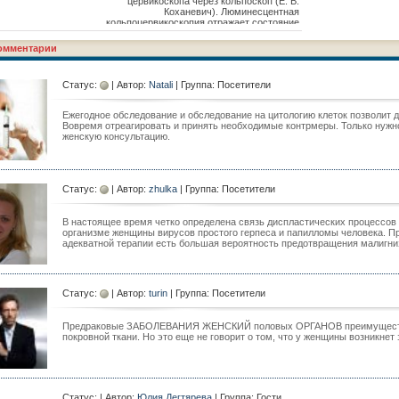
состояние, когда атипические (раковые) клетки
цервикоскопа через кольпоскоп (Е. В.
многослойного плоского эпителия проникают за
Коханевич). Люминесцентная
базальную мембрану
кольпоцервикоскопия отражает состояние
нуклеинового обмена в клетках эпителия
слизистой оболочки. При окраске шейки матки
омментарии
раствором флюоресцеина натрия цвет свечения
неизмененного эпителия темно- синий, темно-
зеленый, темно-фиолетовый. Пр
Статус:
| Автор:
Natali
| Группа: Посетители
Ежегодное обследование и обследование на цитологию клеток позволит 
Вовремя отреагировать и принять необходимые контрмеры. Только нужно
женскую консультацию.
Статус:
| Автор:
zhulka
| Группа: Посетители
В настоящее время четко определена связь диспластических процессов 
организме женщины вирусов простого герпеса и папилломы человека. Пр
адекватной терапии есть большая вероятность предотвращения малигни
Статус:
| Автор:
turin
| Группа: Посетители
Предраковые ЗАБОЛЕВАНИЯ ЖЕНСКИЙ половых ОРГАНОВ преимуществе
покровной ткани. Но это еще не говорит о том, что у женщины возникнет
Статус: | Автор:
Юлия Дегтярева
| Группа: Гости