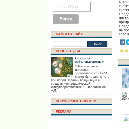
К фак
клетк
систе
Предр
дистр
предр
Предр
не пр
НАЙТИ НА САЙТЕ
сосоч
НОВОСТЬ ДНЯ
Сезонная
заболеваемость у
взрослых
"Максимальное
снижение
заболеваемости ОРИ
может быть достигнуто
при использовании вакцинации и
средств неспецифической
иммунопрофилактики”. Заплатников
А.Л.
ПОПУЛЯРНЫЕ НОВОСТИ
РЕКЛАМА