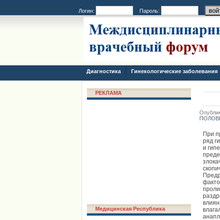
Логин:
Пароль:
Диагностика
Гинекологические заболевания
РЕКЛАМА
Опублик
ПОЛОВ
При п
ряд г
и гип
преде
злока
скопи
Предр
факто
проли
раздр
влиян
Медицинская Республика
влага
анапл