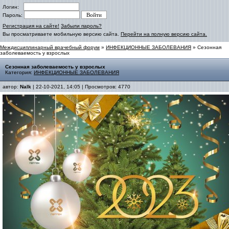
Логин:
Пароль:
Регистрация на сайте!
Забыли пароль?
Вы просматриваете мобильную версию сайта.
Перейти на полную версию сайта.
Междисциплинарный врачебный форум
»
ИНФЕКЦИОННЫЕ ЗАБОЛЕВАНИЯ
» Сезонная
заболеваемость у взрослых
Сезонная заболеваемость у взрослых
Категория:
ИНФЕКЦИОННЫЕ ЗАБОЛЕВАНИЯ
автор:
Nalk
| 22-10-2021, 14:05 | Просмотров: 4770