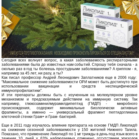
Сегодня всех волнует вопрос, а какая заболеваемость респираторными
заболеваниями была до известных нам событий. Спрошу тебя сначала - а
сколько раз в год ты болеешь простудными заболеваниями? А гриппом - я,
например за 45 лет, ни разу, а ты?
Как писал профессор Андрей Леонидович Заплатников еще в 2006 году:
"Максимальное снижение заболеваемости ОРИ может быть достигнуто при
использовании вакцинации и средств неспецифической
иммунопрофилактики”.
И эти препараты должны быть с изученным на молекулярном уровне
механизмом и предсказуемым действием на иммунную систему. Так
например, глюкозаминилмурамилдипептид (ГМДП) - микробного
происхождения, содержит минимальные биологически активные
фрагменты, а именно — универсальный фрагмент пептидогликана
клеточной стенки Грам+ и Грам- бактерий.
Еще в 2011 году изучалось влияние препарата на основе ГМДП Ликопид®
на снижение сезонной заболеваемости у 150 жителей Нижнего Тагила.
Показано, что применение Ликопид® по 1 мг трижды в день под язык всего в
течении 10 дней у 63% наблюдаемых отмечено отсутствием эпизодов