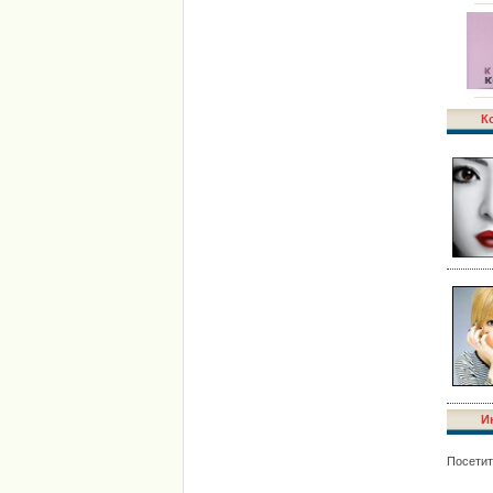
К
И
Посетит