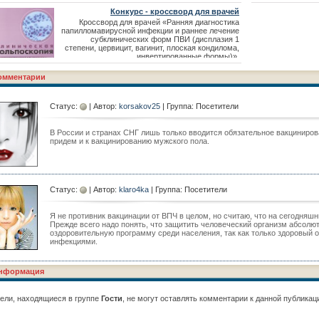
США принимает меры.
Конкурс - кроссворд для врачей
Кроссворд для врачей «Ранняя диагностика
папилломавирусной инфекции и раннее лечение
субклинических форм ПВИ (дисплазия 1
степени, цервицит, вагинит, плоская кондилома,
инвертированные формы)».
омментарии
Статус:
| Автор:
korsakov25
| Группа: Посетители
В России и странах СНГ лишь только вводится обязательное вакциниро
придем и к вакцинированию мужского пола.
Статус:
| Автор:
klaro4ka
| Группа: Посетители
Я не противник вакцинации от ВПЧ в целом, но считаю, что на сегодняшн
Прежде всего надо понять, что защитить человеческий организм абсолют
оздоровительную программу среди населения, так как только здоровый
инфекциями.
нформация
ели, находящиеся в группе
Гости
, не могут оставлять комментарии к данной публикац