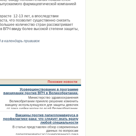
выпускаемого фармацевтической компанией
расте 12-13 лет, а впоследствии
аста, что позволит существенно снизить
большее количество стран рассматривает
в ВПЧ ввиду более высокой степени защиты,
в календарь прививок
Похожие новости
Усовершенствование в программе
вакцинации против ВПЧ в Великобритании.
Министерство здравоохранения
Великобритании приняло решение изменить
вакцину использующуюся для защиты девочек
от рака шейки матки по всей Великобритании.
Вакцины против папилломавируса в
профилактике рака: что следует знать врачу
любой специальности
В статье представлен обзор современных
данных по вопросам
папилломавирусассоциированного рака