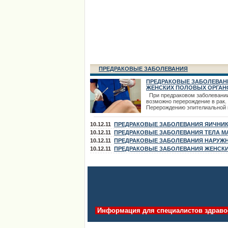
ПРЕДРАКОВЫЕ ЗАБОЛЕВАНИЯ
ПРЕДРАКОВЫЕ ЗАБОЛЕВАН
ЖЕНСКИХ ПОЛОВЫХ ОРГАН
При предраковом заболевани
возможно перерождение в рак.
Перерождению эпителиальной 
раковую предшествует ряд
гиперпластических и метаплас
10.12.11
ПРЕДРАКОВЫЕ ЗАБОЛЕВАНИЯ ЯИЧНИ
изменений клеточных элементо
предраковым состояниям отно
10.12.11
ПРЕДРАКОВЫЕ ЗАБОЛЕВАНИЯ ТЕЛА М
гиперплазия и гипертрофия эпи
10.12.11
ПРЕДРАКОВЫЕ ЗАБОЛЕВАНИЯ НАРУЖ
увеличение количества митозо
ПОЛОВЫХ ОРГАНОВ
10.12.11
ПРЕДРАКОВЫЕ ЗАБОЛЕВАНИЯ ЖЕНСК
появление клеточной атипии и
гиперкератоза до
ПОЛОВЫХ ОРГАНОВ
Информация для специалистов здраво