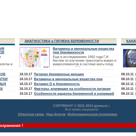
ДИАГНОСТИКА и ГИГИЕНА БЕРЕМЕННОСТИ
КАНД
ИЯ
Витамины и минеральные вещества
ОВ
при беременности
и
Еще в исследованиях 1992 года Г.И.
Кислюк по изучению транспорта макро-и
клетки в
микроэлементов в системе мать-плод-
новорожденный были выявлены -
тических
дефицит микроэлементов Fe, Zn,
КОВ
18.10.17
Питание беременных женщин
08.10.11
в. К
сятся
АТКИ
18.10.17
Витамины и минеральные вещества при
08.10.11
телия,
НЫХ
планировании беременности
18.10.17
Витамин D и беременность
08.10.11
в,
ИХ
18.10.17
Факторы, влияющие на особенности питания
08.10.11
беременной и кормящей женщины
18.10.17
Особенности рациона беременной и кормящей
08.10.11
женщины
COPYRIGHT © 2011-2013 gynea.ru
|
Все права защищены
Обратная связь
Наш форум
Информационная поддержка
охранения !