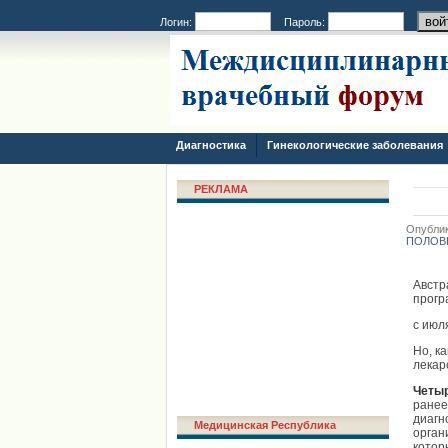
Логин:
Пароль:
Диагностика
Гинекологические заболевания
РЕКЛАМА
Опублик
ПОЛОВ
Австр
прогр
с июл
Но, к
лекар
Четыр
ранее
диагн
Медицинская Республика
орган
котор