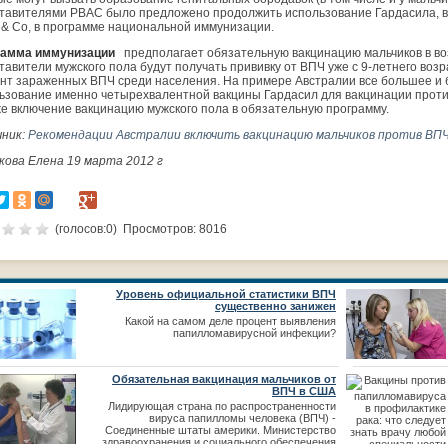
тавителями PBAC было предложено продолжить использование Гардасила, 
 & Co, в программе национальной иммунизации.
рамма иммунизации
предполагает обязательную вакцинацию мальчиков в воз
тавители мужского пола будут получать прививку от ВПЧ уже с 9-летнего возр
нт зараженных ВПЧ среди населения. На примере Австралии все большее и 
ьзование именно четырехвалентной вакцины Гардасил для вакцинации проти
же включение вакцинацию мужского пола в обязатель
ную программу.
ник:
Рекомендации Австралии включить вакцинацию мальчиков против ВПЧ 
кова Елена 19 марта 2012 г
(голосов:
0
) Просмотров: 8016
Уровень официальной статистики ВПЧ
существенно занижен
Какой на самом деле процент выявления
папилломавирусной инфекции?
Обязательная вакцинация мальчиков от
ВПЧ в США
Лидирующая страна по распространенности
вируса папилломы человека (ВПЧ) -
Соединенные штаты америки. Министерство
здравоохранения и социального обеспечения