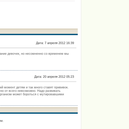
аногенитальной области, создания, механизма
действия, клинических испытаний, внедрения
вакцин против папилломавируса в практику
разных стран, самых последних результатов по
клинико-экономической эффективности
вакцинации.
Дата: 7 апреля 2012 16:39
вание девочек, но несомненно со временем мы
Дата: 20 апреля 2012 05:23
ий момент детям и так много ставят прививок.
но от всего невозможно. Надо развивать
 организм может бороться с мутировавшими
ии.