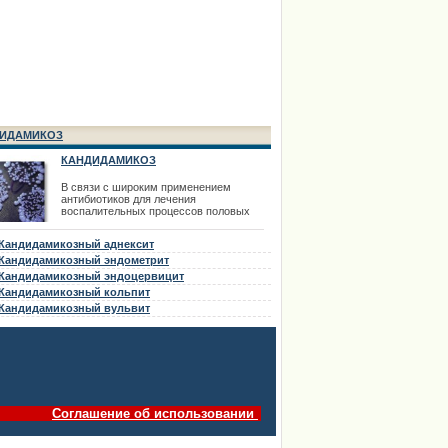
ИДАМИКОЗ
КАНДИДАМИКОЗ
В связи с широким применением
антибиотиков для лечения
воспалительных процессов половых
органов в последнее время все чаще
встречается кандидамикоз внутренних
Кандидамикозный аднексит
половых органов. Кандидамикоз может
быть первичным заболеванием и как
Кандидамикозный эндометрит
осложнение антибиотикотерапии.
Кандидамикозный эндоцервицит
Кандидамикоз (кандидоз, молочница)
Кандидамикозный кольпит
вызывается дрожжеподобными грибами
р
Кандидамикозный вульвит
Соглашение об использовании