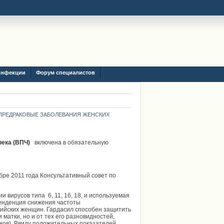
инфекции
Форум специалистов
ПРЕДРАКОВЫЕ ЗАБОЛЕВАНИЯ ЖЕНСКИХ
века (ВПЧ)
включена в обязательную
ре 2011 года Консультативный совет по
 вирусов типа 6, 11, 16, 18, и используемая
тенденция снижения частоты
лийских женщин. Гардасил способен защитить
атки, но и от тех его разновидностей,
иков). Ввиду положительных показателей