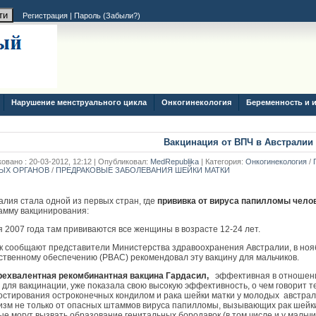
Регистрация
|
Пароль (
Забыли?
)
Нарушение менструального цикла
Онкогинекология
Беременность и 
Вакцинация от ВПЧ в Австралии
овано : 20-03-2012, 12:12 | Опубликовал:
MedRepublika
| Категория:
Онкогинекология
/
ЫХ ОРГАНОВ
/
ПРЕДРАКОВЫЕ ЗАБОЛЕВАНИЯ ШЕЙКИ МАТКИ
алия стала одной из первых стран, где
прививка от вируса папилломы чело
амму вакцинирования:
я 2007 года там прививаются все женщины в возрасте 12-24 лет.
ак сообщают представители Министерства здравоохранения Австралии, в нояб
ственному обеспечению (PBAC) рекомендовал эту вакцину для мальчиков.
ехвалентная рекомбинантная вакцина Гардасил,
эффективная в отношении
 для вакцинации, уже показала свою высокую эффективность, о чем говорит 
остирования остроконечных кондилом и рака шейки матки у молодых австра
изм не только от опасных штаммов вируса папилломы, вызывающих рак шейки м
ые могут вызвать образование генитальных бородавок (в том числе и у мальч