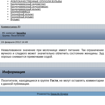
ДОБРОКАЧЕСТВЕННЫЕ ОПУХОЛИ ВУЛЬВЫ
Кандидамикозный эндометрит
Кандидамикозный эндоцервицит
Кандидамикозный кольпит
КАНДИДАМИКОЗ
Гонорейный кольпит
Гонорейный вульвит
Вульвит
Комментарии (6)
#1 написал:
basaika
Группа: Посетители
24 февраля 2012 14:46
Немаловажное значение при молочнице имеет питание. Так ограничение
мучного и сладкого может значительно облегчить состояние женщины. Зуд
хорошо снимается примочками содой.
Информация
Посетители, находящиеся в группе
Гости
, не могут оставлять комментарии
к данной публикации.
Powered by
DataLife Engine