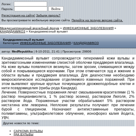
Логин:
Пароль:
Регистрация на сайте!
Забыли пароль?
Вы просматриваете мобильную версию сайта.
Перейти на полную версию сайта.
Междисциплинарный врачебный форум
»
ИНФЕКЦИОННЫЕ ЗАБОЛЕВАНИЯ
»
КАНДИДАМИКОЗ
» Кандидамикозный вульвит
Кандидамикозный вульвит
Категория:
ИНФЕКЦИОННЫЕ ЗАБОЛЕВАНИЯ
/
КАНДИДАМИКОЗ
автор:
MedRepublika
| 8-10-2011, 21:41 | Просмотров: 29806
Кандидамикозный вульвит сопровождается гиперемией кожи вульвы и
эритематозными изменениями слизистой оболочки преддверия влагалища.
На коже вульвы появляются везикулы, затем эрозии, сливающиеся между
собой и покрывающиеся корочками. При этом отмечается зуд и жжение в
области вульвы и преддверия влагалища. Для диагностики необходимо
микроскопическое исследование отделяемого язвенных поражений. При
этом выявляют крупные круглые почкующиеся дрожжеподобные клетки и
нити псевдомицелия (грибы рода Кандида).
Лечение. Поверхностные поражения лечат смазыванием красителями (1 %
раствор генцианвиолета, 1 % раствор эозина), раствором Люголя, 2%
раствором йода. Пораженные участки обрабатывают 5% раствором
нистатина или леворина. Неплохие результаты получают при лечении
бурой с глицерином. Назначают антигистаминные препараты,
поливитамины, ультрафиолетовое облучение, ионофорез калия йодита,
УВЧ.
Другие новости по теме:
САРКОМА ВУЛЬВЫ
РАК ВУЛЬВЫ