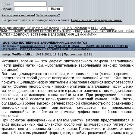
Логин:
Пароль:
Регистрация на сайте!
Забыли пароль?
Вы просматриваете мобильную версию сайта.
Перейти на полную версию сайта.
Междисциплинарный врачебный форум
»
Онкогинекология
»
ПРЕДРАКОВЫЕ
ЗАБОЛЕВАНИЯ ЖЕНСКИХ ПОЛОВЫХ ОРГАНОВ
»
ПРЕДРАКОВЫЕ ЗАБОЛЕВАНИЯ ШЕЙКИ
МАТКИ
» ДОБРОКАЧЕСТВЕННЫЕ ЗАБОЛЕВАНИЯ ШЕЙКИ МАТКИ
ДОБРОКАЧЕСТВЕННЫЕ ЗАБОЛЕВАНИЯ ШЕЙКИ МАТКИ
Категория:
Онкогинекология
/
ПРЕДРАКОВЫЕ ЗАБОЛЕВАНИЯ ЖЕНСКИХ ПОЛОВЫХ
ОРГАНОВ
/
ПРЕДРАКОВЫЕ ЗАБОЛЕВАНИЯ ШЕЙКИ МАТКИ
автор:
MedRepublika
| 10-12-2011, 18:31 | Просмотров: 11281
Истинная эрозия — это дефект эпителиального покрова влагалищной
части шейки матки (см. «Воспалительные заболевания женских половых
органов»).
Эктопия цилиндрического эпителия, или папиллярная (ложная) эрозия —
представляет собой дефект поверхности влагалищной части шейки матки,
покрытый цилиндрическим эпителием и располагающийся вокруг отверстия
матки. Обычно многослойный плоский эпителий влагалищной части шейки
матки не достигает отверстия матки и резко отграничен от цилиндрического
эпителия, выстилающего канал шейки матки. При разрушении плоского
эпителия этой области цилиндрический эпителий канала шейки матки,
обладающий более высокой регенераторной способностью по сравнению с
многослойным плоским эпителием, смещается на поверхность
влагалищной части шейки матки, замещая дефект многослойного плоского
эпителия.
При осмотре невооруженным глазом участки эктопии представляются в
виде возвышенных над слизистой оболочкой асимметричных пятен ярко-
красного цвета с зернистой поверхностью. По величине и форме эктопия
может быть кольцевидной формы, в виде каймы различной ширины вокруг