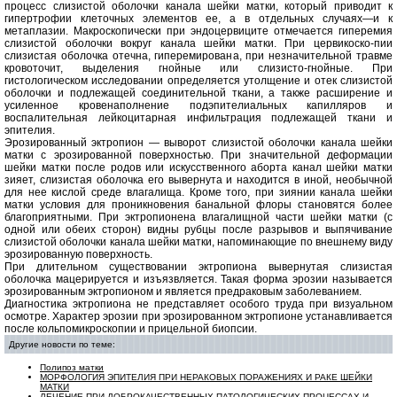
процесс слизистой оболочки канала шейки матки, который приводит к
гипертрофии клеточных элементов ее, а в отдельных случаях—и к
метаплазии. Макроскопически при эндоцервиците отмечается гиперемия
слизистой оболочки вокруг канала шейки матки. При цервикоско-пии
слизистая оболочка отечна, гиперемирована, при незначительной травме
кровоточит, выделения гнойные или слизисто-гнойные. При
гистологическом исследовании определяется утолщение и отек слизистой
оболочки и подлежащей соединительной ткани, а также расширение и
усиленное кровенаполнение подэпителиальных капилляров и
воспалительная лейкоцитарная инфильтрация подлежащей ткани и
эпителия.
Эрозированный эктропион — выворот слизистой оболочки канала шейки
матки с эрозированной поверхностью. При значительной деформации
шейки матки после родов или искусственного аборта канал шейки матки
зияет, слизистая оболочка его вывернута и находится в иной, необычной
для нее кислой среде влагалища. Кроме того, при зиянии канала шейки
матки условия для проникновения банальной флоры становятся более
благоприятными. При эктропионена влагалищной части шейки матки (с
одной или обеих сторон) видны рубцы после разрывов и выпячивание
слизистой оболочки канала шейки матки, напоминающие по внешнему виду
эрозированную поверхность.
При длительном существовании эктропиона вывернутая слизистая
оболочка мацерируется и изъязвляется. Такая форма эрозии называется
эрозированным эктропионом и является предраковым заболеванием.
Диагностика эктропиона не представляет особого труда при визуальном
осмотре. Характер эрозии при эрозированном эктропионе устанавливается
после кольпомикроскопии и прицельной биопсии.
Другие новости по теме:
Полипоз матки
МОРФОЛОГИЯ ЭПИТЕЛИЯ ПРИ НЕРАКОВЫХ ПОРАЖЕНИЯХ И РАКЕ ШЕЙКИ
МАТКИ
ЛЕЧЕНИЕ ПРИ ДОБРОКАЧЕСТВЕННЫХ ПАТОЛОГИЧЕСКИХ ПРОЦЕССАХ И