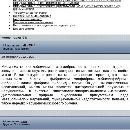
ПРЕДРАКОВЫХ СОСТОЯНИЯХ ШЕЙКИ МАТКИ
ПРЕДРАКОВЫЕ СОСТОЯНИЯ (ДИСПЛАЗИЯ, ИЛИ ДИСКЕРАТОЗ ЭПИТЕЛИЯ)
ШЕЙКИ МАТКИ
Туберкулез шейки матки
Гонорейный эндоцервицит
Гонорейный кольпит
Полипы канала шейки матки
Гистологическое исследование эндометрия
Цервикоскопия
Комментарии (23)
#1 написал:
galka5544
Группа: Посетители
20 февраля 2012 01:30
Миома
матки
,
или
лейомиома
,
- это доброкачественная
,
хорошо
отделена
,
капсулированных
опухоль
,
развивающаяся из
миометрия
тела или шейки
матки.
В литературе
встречаются многочисленные
термины
,
которыми
называли
это заболевание:
фибромиома
,
миофиброма
,
лейомиофиброма
,
фибролейомиома
,
фиброма
,
фиброид
и
миома.
По данным современных
исследований
,
миома матки является
дисгормональной
опухолью
с
нарушениями в
системе гипоталамус
-гипофиз-
надпочечники
-яичники.
Дисгормональная
природа
обусловлена присутствием
ряда
метаболических
нарушений
,
функциональной недостаточности печени
,
а
также нередко
нарушением жирового обмена.
#2 написал:
turin
Группа: Посетители