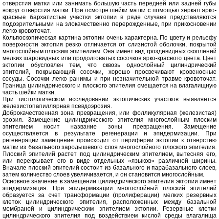
отверстия матки или занимать большую часть передней или задней губы
вокруг отверстия матки. При осмотре шейки матки с помощью зеркал ярко-
красные бархатистые участки эктопии в ряде случаев представляются
подозрительными на злокачественно перерожденные, при прикосновении
легко кровоточат.
Кольпоскопическая картина эктопии очень характерна. По цвету и рельефу
поверхности эктопия резко отличается от слизистой оболочки, покрытой
многослойным плоским эпителием. Она имеет вид гроздевидных скоплений
мелких шаровидных или продолговатых сосочков ярко-красного цвета. Цвет
эктопии обусловлен тем, что сквозь однослойный цилиндрический
эпителий, покрывающий сосочки, хорошо просвечивают кровеносные
сосуды. Сосочки легко ранимы и при незначительной травме кровоточат.
Граница цилиндрического и плоского эпителия смещается на влагалищную
часть шейки матки.
При гистологическом исследовании эктопических участков выявляется
железистопапиллярная псевдоэрозия.
Доброкачественная зона превращения, или фолликулярная (железистая)
эрозия. Замещение цилиндрического эпителия многослойным плоским
эпителием носит название зоны превращения. Замещение
осуществляется в результате регенерации и эпидермизации. При
регенерации замещение происходит от периферии эктопии к отверстию
матки из базального зародышевого слоя многослойного плоского эпителия.
Плоский эпителий растет под цилиндрическим эпителием, вытесняя его,
или перекрывает его в виде отдельных «языков» различной ширины.
Вначале плоский эпителий состоит из базального и парабазального слоев,
затем количество слоев увеличивается, и он становится многослойным.
Основное значение в замещении цилиндрического эпителия эктопии имеет
эпидермизация. При эпидермизации многослойный плоский эпителий
образуется за счет трансформации (пролиферации) мелких резервных
клеток цилиндрического эпителия, расположенных между базальной
мембраной и цилиндрическим эпителием эктопии. Резервные клетки
цилиндрического эпителия под воздействием кислой среды влагалища