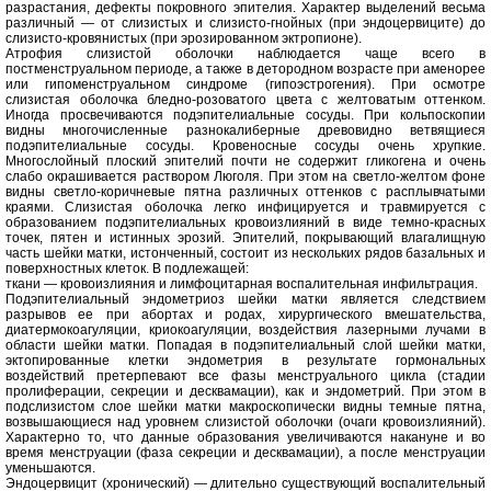
разрастания, дефекты покровного эпителия. Характер выделений весьма
различный — от слизистых и слизисто-гнойных (при эндоцервиците) до
слизисто-кровянистых (при эрозированном эктропионе).
Атрофия слизистой оболочки наблюдается чаще всего в
постменструальном периоде, а также в детородном возрасте при аменорее
или гипоменструальном синдроме (гипоэстрогения). При осмотре
слизистая оболочка бледно-розоватого цвета с желтоватым оттенком.
Иногда просвечиваются подэпителиальные сосуды. При кольпоскопии
видны многочисленные разнокалиберные древовидно ветвящиеся
подэпителиальные сосуды. Кровеносные сосуды очень хрупкие.
Многослойный плоский эпителий почти не содержит гликогена и очень
слабо окрашивается раствором Люголя. При этом на светло-желтом фоне
видны светло-коричневые пятна различных оттенков с расплывчатыми
краями. Слизистая оболочка легко инфицируется и травмируется с
образованием подэпителиальных кровоизлияний в виде темно-красных
точек, пятен и истинных эрозий. Эпителий, покрывающий влагалищную
часть шейки матки, истонченный, состоит из нескольких рядов базальных и
поверхностных клеток. В подлежащей:
ткани — кровоизлияния и лимфоцитарная воспалительная инфильтрация.
Подэпителиальный эндометриоз шейки матки является следствием
разрывов ее при абортах и родах, хирургического вмешательства,
диатермокоагуляции, криокоагуляции, воздействия лазерными лучами в
области шейки матки. Попадая в подэпителиальный слой шейки матки,
эктопированные клетки эндометрия в результате гормональных
воздействий претерпевают все фазы менструального цикла (стадии
пролиферации, секреции и десквамации), как и эндометрий. При этом в
подслизистом слое шейки матки макроскопически видны темные пятна,
возвышающиеся над уровнем слизистой оболочки (очаги кровоизлияний).
Характерно то, что данные образования увеличиваются накануне и во
время менструации (фаза секреции и десквамации), а после менструации
уменьшаются.
Эндоцервицит (хронический) — длительно существующий воспалительный