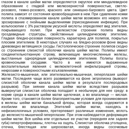
глазом в канале шейки матки определяется округлое или миндалевидное
образование с гладкой или мелкозернистой поверхностью, светло-
розового, темно-розового, красного или синюшно-багрового цвета. Цвет
полипа зависит от состояния кровообращения в нем. При сдавлении ножки
полипа в спазмированном канале шейки матки возможен его некроз или
эрозирование с гнойными выделениями (присоединение инфекции). При
кольпоскопии с 3% раствором уксусной кислоты определяют вид эпителия,
покрывающего полип. При железистом строении полипа видны
гроздевидные структуры, свойственные цилиндрическому эпителию.
Гладкая бледно-розовая поверхность характерна для полипов, покрытых
плоским эпителием. В некоторых случаях на бледно-розовом фоне видны
древовидно ветвящиеся сосуды. Гистологическое строение полипов сходно
со строением слизистой оболочки канала шейки матки. Полипы имеют
соединительнотканную строму, включающую многочисленные железы,
выстланные однорядным цилиндрическим эпителием. Полипы богаты
кровеносными сосудами. Часто в них имеются выраженные
воспалительные явления с мелкоклеточной инфильтрацией стромы,
некрозами и поверхностными изъязвлениями.
Железисто-мышечная, или эпителиально-мышечная, гиперплазия шейки
матки. Последняя чаще всего развивается на фоне эктропиона (выворот
слизистой оболочки канала шейки матки в результате послеродовых
разрывов). При зиянии канала шейки матки вследствие разрывов
вывернутая слизистая оболочка попадает в необычную для нее среду: в
норме среда в канале шейки матки щелочная, а во влагалище — кислая.
Кроме того, становятся более благоприятными условия для проникновения
в железы шейки матки банальной флоры, которая всегда содержится в
изобилии во влагалище. Эпителий шейки матки, находясь в
нефизиологичных условиях, претерпевает различные изменения, вплоть
до железисто-мышечной гиперплазии. При этом наблюдается деформация
шейки матки. Вся шейка или отдельные ее участки (передняя или задняя
губа) гипертрофированы, плотны на ощупь. Слизистая оболочка утолщена,
отечна, блестящая или шероховатая, иногда видны сосочковые