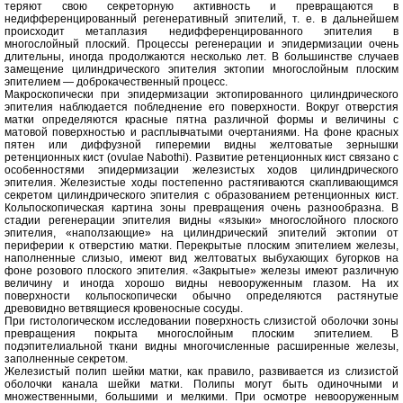
теряют свою секреторную активность и превращаются в
недифференцированный регенеративный эпителий, т. е. в дальнейшем
происходит метаплазия недифференцированного эпителия в
многослойный плоский. Процессы регенерации и эпидермизации очень
длительны, иногда продолжаются несколько лет. В большинстве случаев
замещение цилиндрического эпителия эктопии многослойным плоским
эпителием — доброкачественный процесс.
Макроскопически при эпидермизации эктопированного цилиндрического
эпителия наблюдается побледнение его поверхности. Вокруг отверстия
матки определяются красные пятна различной формы и величины с
матовой поверхностью и расплывчатыми очертаниями. На фоне красных
пятен или диффузной гиперемии видны желтоватые зернышки
ретенционных кист (ovulae Nabothi). Развитие ретенционных кист связано с
особенностями эпидермизации железистых ходов цилиндрического
эпителия. Железистые ходы постепенно растягиваются скапливающимся
секретом цилиндрического эпителия с образованием ретенционных кист.
Кольпоскопическая картина зоны превращения очень разнообразна. В
стадии регенерации эпителия видны «языки» многослойного плоского
эпителия, «наползающие» на цилиндрический эпителий эктопии от
периферии к отверстию матки. Перекрытые плоским эпителием железы,
наполненные слизыо, имеют вид желтоватых выбухающих бугорков на
фоне розового плоского эпителия. «Закрытые» железы имеют различную
величину и иногда хорошо видны невооруженным глазом. На их
поверхности кольпоскопически обычно определяются растянутые
древовидно ветвящиеся кровеносные сосуды.
При гистологическом исследовании поверхность слизистой оболочки зоны
превращения покрыта многослойным плоским эпителием. В
подэпителиальной ткани видны многочисленные расширенные железы,
заполненные секретом.
Железистый полип шейки матки, как правило, развивается из слизистой
оболочки канала шейки матки. Полипы могут быть одиночными и
множественными, большими и мелкими. При осмотре невооруженным