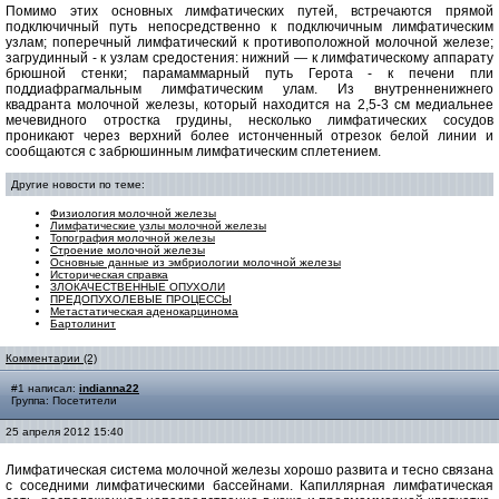
Помимо этих основных лимфатических путей, встречаются прямой
подключичный путь непосредственно к подключичным лимфатическим
узлам; поперечный лимфатический к противоположной молочной железе;
загрудинный - к узлам средостения: нижний — к лимфатическому аппарату
брюшной стенки; парамаммарный путь Герота - к печени пли
поддиафрагмальным лимфатическим улам. Из внутренненижнего
квадранта молочной железы, который находится на 2,5-3 см медиальнее
мечевидного отростка грудины, несколько лимфатических сосудов
проникают через верхний более истонченный отрезок белой линии и
сообщаются с забрюшинным лимфатическим сплетением.
Другие новости по теме:
Физиология молочной железы
Лимфатические узлы молочной железы
Топография молочной железы
Строение молочной железы
Основные данные из эмбриологии молочной железы
Историческая справка
ЗЛОКАЧЕСТВЕННЫЕ ОПУХОЛИ
ПРЕДОПУХОЛЕВЫЕ ПРОЦЕССЫ
Метастатическая аденокарцинома
Бартолинит
Комментарии (2)
#1 написал:
indianna22
Группа: Посетители
25 апреля 2012 15:40
Лимфатическая система молочной железы хорошо развита и тесно связана
с соседними лимфатическими бассейнами. Капиллярная лимфатическая