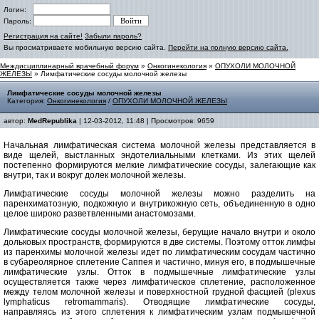
Логин:
Пароль:
Регистрация на сайте!
Забыли пароль?
Вы просматриваете мобильную версию сайта.
Перейти на полную версию сайта.
Междисциплинарный врачебный форум
»
Онкогинекология
»
ОПУХОЛИ МОЛОЧНОЙ
ЖЕЛЕЗЫ
» Лимфатические сосуды молочной железы
Лимфатические сосуды молочной железы
Категория:
Онкогинекология
/
ОПУХОЛИ МОЛОЧНОЙ ЖЕЛЕЗЫ
автор:
MedRepublika
| 12-03-2012, 11:48 | Просмотров: 9659
Начальная лимфатическая система молочной железы представляется в
виде щелей, выстланных эндотелиальными клетками. Из этих щелей
постепенно формируются мелкие лимфатические сосуды, залегающие как
внутри, так и вокруг долек молочной железы.
Лимфатические сосуды молочной железы можно разделить на
паренхиматозную, подкожную и внутрикожную сеть, объединенную в одно
целое широко разветвленными анастомозами.
Лимфатические сосуды молочной железы, берущие начало внутри и около
дольковых пространств, формируются в две системы. Поэтому отток лимфы
из паренхимы молочной железы идет по лимфатическим сосудам частично
в субареолярное сплетение Саппея и частично, минуя его, в подмышечные
лимфатические узлы. Отток в подмышечные лимфатические узлы
осуществляется также через лимфатическое сплетение, расположенное
между телом молочной железы и поверхностной грудной фасцией (plexus
lymphaticus retromammaris). Отводящие лимфатические сосуды,
направляясь из этого сплетения к лимфатическим узлам подмышечной