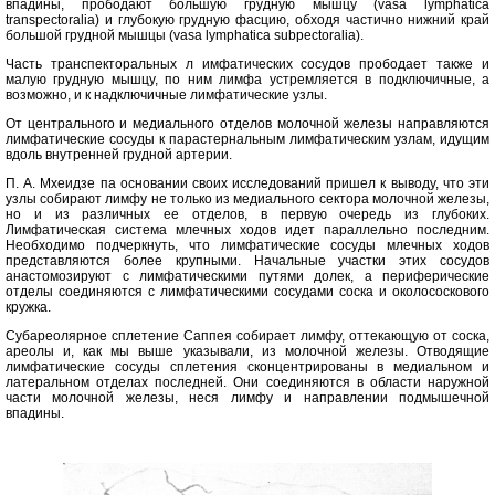
впадины, прободают большую грудную мышцy (vasa lymphatica
transpectoralia) и глубокую грудную фасцию, обходя частично нижний край
большой грудной мышцы (vasa lymphatica subpectoralia).
Часть транспекторальных л имфатических сосудов прободает также и
малую грудную мышцу, по ним лимфа устремляется в подключичные, а
возможно, и к надключичные лимфатические узлы.
От центрального и медиального отделов молочной железы направляются
лимфатические сосуды к парастернальным лимфатическим узлам, идущим
вдоль внутренней грудной артерии.
П. А. Мхеидзе па основании своих исследований пришел к выводу, что эти
узлы собирают лимфу не только из медиального сектора молочной железы,
но и из различных ее отделов, в первую очередь из глубоких.
Лимфатическая система млечных ходов идет параллельно последним.
Необходимо подчеркнуть, что лимфатические сосуды млечных ходов
представляются более крупными. Начальные участки этих сосудов
анастомозируют с лимфатическими путями долек, а периферические
отделы соединяются с лимфатическими сосудами соска и околососкового
кружка.
Субареолярное сплетение Саппея собирает лимфу, оттекающую от соска,
ареолы и, как мы выше указывали, из молочной железы. Отводящие
лимфатические сосуды сплетения сконцентрированы в медиальном и
латеральном отделах последней. Они соединяются в области наружной
части молочной железы, неся лимфу и направлении подмышечной
впадины.