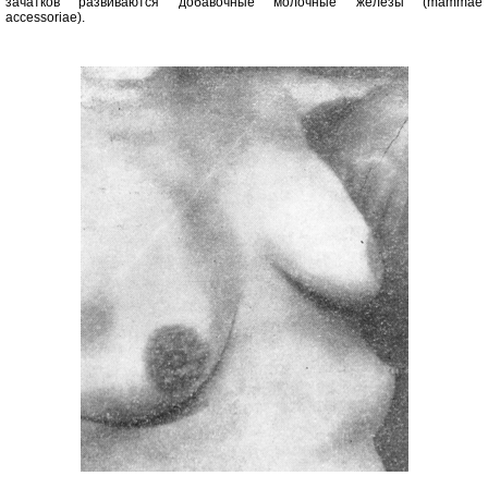
зачатков развиваются добавочные молочные железы (mammae
accessoriae).