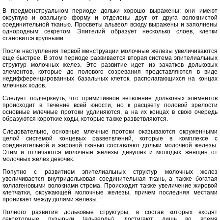
В предменструальном периоде дольки хорошо выражены; они имеют
округлую и овальную форму и отделены друг от друга волокнистой
соединительной тканью. Просветы альвеол всюду выражены и заполнены
однородным секретом. Эпителий образует несколько слоев, клетки
становится крупными.
После наступления первой менструации молочные железы увеличиваются
еще быстрее. В этом периоде развивается вторая система эпителиальных
структур молочных желез. Это развитие идет из зачатков дольковых
элементов, которые до полового созревания представляются в виде
недифференцированных базальных клеток, располагающихся на концах
млечных ходов.
Следует подчеркнуть, что примитивное ветвление дольковых элементов
происходит в течение всей юности, но к расцвету половой зрелости
основные млечные протоки удлиняются, а на их концах в свою очередь
образуются короткие ходы, которые также разветвляются.
Следовательно, основные млечные протоки оказываются окруженными
целой системой концевых разветвлений, которые в комплексе с
соединительной и жировой тканью составляют дольки молочной железы.
Этим и отличаются молочные железы девушек и молодых женщин от
молочных желез девочек.
Попутно с развитием эпителиальных структур молочных желез
увеличивается внутридольковая соединительная ткань, а также богатая
коллагеновыми волокнами строма. Происходит также увеличение жировой
клетчатки, окружающей молочные железы, причем последняя местами
проникает между долями железы.
Полного развития дольковые структуры, в состав которых входят
секреторные пузырьки (альвеолы), достигают лишь во время