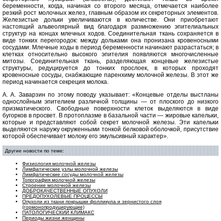
беременности, когда, начиная со второго месяца, отмечается наиболее
резкий рост молочных желез, главным образом их секреторных элементов.
Железистые дольки увеличиваются в количестве. Они приобретают
настоящий альвеолярный вид благодаря размножению эпителиальных
структур на концах млечных ходов. Соединительная ткань сохраняется в
виде тонких перегородок: между дольками она пронизана кровеносными
сосудами. Млечные ходы в период беременности начинают разрастаться; в
клетках относительно высокого эпителия появляются многочисленные
митозы. Соединительная ткань, разделяющая концевые железистые
структуры, редуцируется до тонких прослоек, в которых проходят
кровеносные сосуды, снабжающие паренхиму молочной железы. В этот же
период начинается секреция молока.
А. А. Заварзин по этому поводу указывает: «Концевые отделы выстланы
однослойным эпителием различной толщины — от плоского до низкого
призматического. Свободные поверхности клеток выделяются в виде
бугорков в просвет. В протоплазме в базальной части — жировые капельки,
которые и представляют собой секрет молочной железы. Эти капельки
выделяются наружу окруженными тонкой белковой оболочкой, присутствие
которой обеспечивает молоку его эмульсивный характер».
Другие новости по теме:
Физиология молочной железы
Лимфатические узлы молочной железы
Лимфатические сосуды молочной железы
Топография молочной железы
Строение молочной железы
ДОБРОКАЧЕСТВЕННЫЕ ОПУХОЛИ
ПРЕДОПУХОЛЕВЫЕ ПРОЦЕССЫ
Опухоли из ткани покрышки фолликула и зернистого слоя
(гормонопродуцирующие)
ПАТОЛОГИЧЕСКИЙ КЛИМАКС
Периоды жизни женщины