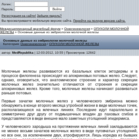
Логин:
Пароль:
Регистрация на сайте!
Забыли пароль?
Вы просматриваете мобильную версию сайта.
Перейти на полную версию сайта.
Междисциплинарный врачебный форум
»
Онкогинекология
»
ОПУХОЛИ МОЛОЧНОЙ
ЖЕЛЕЗЫ
» Основные данные из эмбриологии молочной железы
Основные данные из эмбриологии молочной железы
Категория:
Онкогинекология
/
ОПУХОЛИ МОЛОЧНОЙ ЖЕЛЕЗЫ
автор:
MedRepublika
| 12-03-2012, 10:55 | Просмотров: 12642
Молочные железы развиваются из базальных клеток эктодермы и в
процессе филогенеза происходят из апокриновых потовых желез. Следует,
однако, оговориться, что анатомическое строение и характер секреции
молочных желез значительно отличаются от строения и секреции
апокриновых желез. Кроме того, молочные железы начинают развиваться
раньше потовых.
Первые зачатки молочных желез у человеческого эмбриона можно
обнаружить в конце второго месяца утробной жизни в виде молочных точек,
располагающихся на млечных линиях. Последние идут параллельно и
симметрично друг другу от подмышечных впадин до паховых сгибов и
представляются в виде внешне мало заметных утолщений эпидермиса.
У человеческого зародыша на протяжении млечных линий закладываются
не менее восьми зачатков молочных желез в виде пуговчатых утолщений,
но все они, за исключением двух, атрофируются. Лишь изредка из бывших