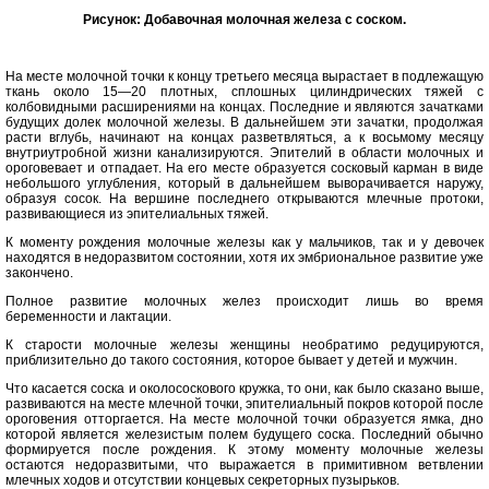
Рисунок: Добавочная молочная железа с соском.
Нa месте молочной точки к концу третьего месяца вырастает в подлежащую
ткань около 15—20 плотных, сплошных цилиндрических тяжей с
колбовидными расширениями на концах. Последние и являются зачатками
будущих долек молочной железы. В дальнейшем эти зачатки, продолжая
расти вглубь, начинают на концах разветвляться, а к восьмому месяцу
внутриутробной жизни канализируются. Эпителий в области молочных и
ороговевает и отпадает. На его месте образуется сосковый карман в виде
небольшого углубления, который в дальнейшем выворачивается наружу,
образуя сосок. На вершине последнего открываются млечные протоки,
развивающиеся из эпителиальных тяжей.
К моменту рождения молочные железы как у мальчиков, так и у девочек
находятся в недоразвитом состоянии, хотя их эмбриональное развитие уже
закончено.
Полное развитие молочных желез происходит лишь во время
беременности и лактации.
К старости молочные железы женщины необратимо редуцируются,
приблизительно до такого состояния, которое бывает у детей и мужчин.
Что касается соска и околососкового кружка, то они, как было сказано выше,
развиваются на месте млечной точки, эпителиальный покров которой после
ороговения отторгается. На месте молочной точки образуется ямка, дно
которой является железистым полем будущего соска. Последний обычно
формируется после рождения. К этому моменту молочные железы
остаются недоразвитыми, что выражается в примитивном ветвлении
млечных ходов и отсутствии концевых секреторных пузырьков.