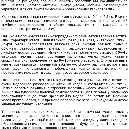
объема. Вокруг ходов, особенно концевых разветвлений, соединительная
ткань рыхлая, богатая клетками, лимфоцитами, клетками гистиоцидного
характера, а также лимфатическими и кровеносными капиллярами».
Молочные железы новорожденного имеют диаметр от 0,4 до 2,5 см. В связи
с влиянием половых гормонов матери на организм плода эпителий
трубочек пролиферирует, трубочки местами кистозно расширены и
наполнены секретом (молочком).
Обычно в молочных железах новорожденного отмечается картина мастита.
Она характеризуется значительной реакцией соединительной ткани.
Вокруг желез располагается широкая зона рыхлой отечной ткани с
обилием разнообразных клеток и расширенными кровеносными и
лимфатическими сосудами. Явления мастита постепенно стихают. К 9—10
месяцам, иногда позже, состояние молочных желез можно назвать
спокойным, оно продолжается до 8—10-летнего возраста. Эпителиальные
клетки уменьшаются, принимают кубическую форму, располагаются в два
слоя, ядра их становятся небольшими, компактными, включения в
протоплазме исчезают, в суженных просветах секрет отсутствует.
На протяжении всего детства как у девочек, так и у мальчиков отмечается
очень медленное разрастание млечных ходов и соединительной ткани.
Резкие половые различия в строении молочных желез можно наблюдать
лишь с наступлением половой возмужалости. В этот период у мальчиков
происходящее и до этого чрезвычайно медленное ветвление млечных
ходов прекращается, а ко времени полового созревания в грудных железах
юношей наступает инволюция.
У девочек еще до наступления первой менструации можно видеть
увеличение размеров молочных желез, которое происходит за счет
развития соединительной и жировой ткани, роста в длину млечных ходов и
образования многочисленных ответвлений — будущих долек. На млечных
ходах образуются первые концевые пузырьки.