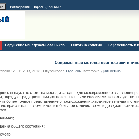
Регистрация
|
Пароль (
Забыли?
)
Нарушение менструального цикла
Онкогинекология
Беременность и 
Современные методы диагностики в гин
овано : 25-08-2013, 21:18 | Опубликовал:
Olga1204
| Категория:
Диагностика
инская наука не стоит на месте, и сегодня для своевременного выявления р
и, наряду с традиционными давно испытанными способами, используют цел
ить более точное представление о происхождении, характере течения и степе
але врача в наше время имеется большое количество методов диагностики ж
тся:
амнез;
нка общего состояния;
мотр;