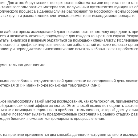
тия. Для этого берут мазки с поверхности шейки матки или цервикального ка
 также воспользоваться материалом, полученным путем взятия пункции из 
огического процесса в данном случае распознают по морфологическим особе
ьных групп и расположению клеточных элементов в исследуемом препарате.
е лабораторных исследований дают возможность гинекологу определить прич
сса и назначить лечение, подходящее для каждого конкретного случая. Услуг
ьтаты анализов и вовремя обратиться за помощью к специалисту. Исследован
е всего, на профилактику возникновения заболеваний женских половых орга
алисту и периодические гинекологические осмотры избавят вас от проблем с
ументальная диагностика
ными способами инструментальной диагностики на сегодняшний день являютс
ютерная (КТ) и магнитно-резонансная томография (МРТ).
акое кольпоскопия? Такой метод исследования, как кольпоскопия, применяетс
ой диагностической эффективностью. Этот способ позволяет оценить состоян
 матки с помощью специального прибора – кольпоскопа, который дает увелич
 матки позволяет выявить предопухолевые состояния на ранних стадиях раз
ок для биопсии, помогает контролировать процесс лечения.
с на практике применяются два способа данного инструментального исследо