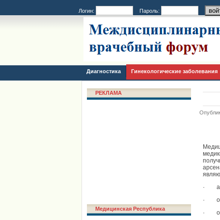
Логин:
Пароль:
Диагностика
Гинекологические заболевания
РЕКЛАМА
Опублик
Медиц
медик
получ
арсен
являю
· ан
· оце
Медицинская Республика
· ос