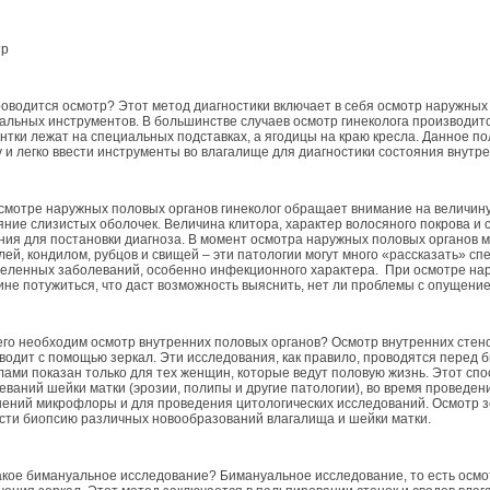
тр
роводится осмотр? Этот метод диагностики включает в себя осмотр наружных
альных инструментов. В большинстве случаев осмотр гинеколога производится
нтки лежат на специальных подставках, а ягодицы на краю кресла. Данное 
у и легко ввести инструменты во влагалище для диагностики состояния внутре
смотре наружных половых органов гинеколог обращает внимание на величину 
яние слизистых оболочек. Величина клитора, характер волосяного покрова 
ния для постановки диагноза. В момент осмотра наружных половых органов 
лей, кондилом, рубцов и свищей – эти патологии могут много «рассказать» сп
еленных заболеваний, особенно инфекционного характера. При осмотре нар
не потужиться, что даст возможность выяснить, нет ли проблемы с опущение
его необходим осмотр внутренних половых органов? Осмотр внутренних стено
водит с помощью зеркал. Эти исследования, как правило, проводятся перед 
лами показан только для тех женщин, которые ведут половую жизнь. Этот сп
еваний шейки матки (эрозии, полипы и другие патологии), во время проведен
ений микрофлоры и для проведения цитологических исследований. Осмотр з
сти биопсию различных новообразований влагалища и шейки матки.
акое бимануальное исследование? Бимануальное исследование, то есть осмо