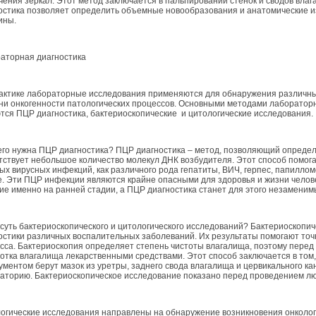
чения зеркал. Этот метод заключается в пальпировании стенок и сводов влаг
остика позволяет определить объемные новообразования и анатомические и
ины.
аторная диагностика
актике лабораторные исследования применяются для обнаружения различны
ни онкогенности патологических процессов. Основными методами лабораторн
тся ПЦР диагностика, бактериоскопические и цитологические исследования.
его нужна ПЦР диагностика? ПЦР диагностика – метод, позволяющий определи
тствует небольшое количество молекул ДНК возбудителя. Этот способ помога
ых вирусных инфекций, как различного рода гепатиты, ВИЧ, герпес, папиллом
е. Эти ПЦР инфекции являются крайне опасными для здоровья и жизни челове
ие именно на ранней стадии, а ПЦР диагностика станет для этого незамени
 суть бактериоскопического и цитологического исследований? Бактериоскопи
остики различных воспалительных заболеваний. Их результаты помогают точ
сса. Бактериоскопия определяет степень чистоты влагалища, поэтому пере
отка влагалища лекарственными средствами. Этот способ заключается в том
ументом берут мазок из уретры, заднего свода влагалища и цервикального ка
аторию. Бактериоскопическое исследование показано перед проведением лю
огические исследования направлены на обнаружение возникновения онколог