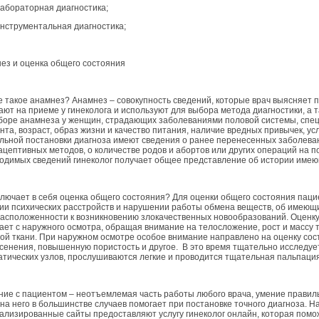
ораторная диагностика;
трументальная диагностика;
ез и оценка общего состояния
е такое анамнез? Анамнез – совокупность сведений, которые врач выясняет
ают на приеме у гинеколога и используют для выбора метода диагностики, а
боре анамнеза у женщин, страдающих заболеваниями половой системы, сп
нта, возраст, образ жизни и качество питания, наличие вредных привычек, ус
льной постановки диагноза имеют сведения о ранее перенесенных заболева
ацептивных методов, о количестве родов и абортов или других операций на п
одимых сведений гинеколог получает общее представление об истории имею
ключает в себя оценка общего состояния? Для оценки общего состояния паци
ии психических расстройств и нарушении работы обмена веществ, об имеющи
асположенности к возникновению злокачественных новообразований. Оценку
ает с наружного осмотра, обращая внимание на телосложение, рост и массу 
ой ткани. При наружном осмотре особое внимание направлено на оценку сост
сенения, повышенную пористость и другое. В это время тщательно исследуе
тических узлов, прослушиваются легкие и проводится тщательная пальпация
ие с пациентом – неотъемлемая часть работы любого врача, умение правил
 на него в большинстве случаев помогает при постановке точного диагноза. 
ализированные сайты предоставляют услугу гинеколог онлайн, которая помож