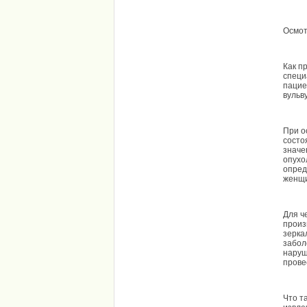
Осмо
Как п
специ
пацие
вульв
При о
состо
значе
опухо
опред
женщи
Для ч
произ
зерка
забол
наруш
прове
Что т