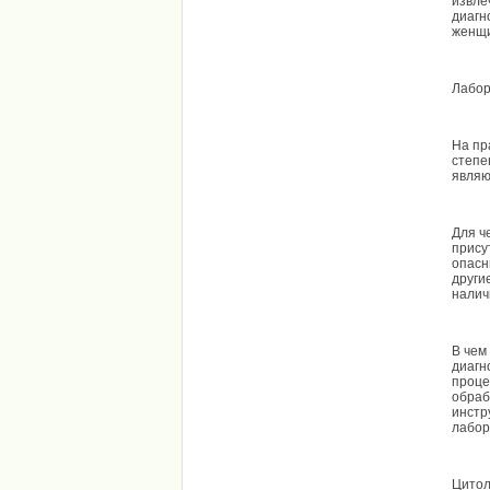
извле
диагн
женщ
Лабор
На пр
степе
являю
Для ч
прису
опасн
други
налич
В чем
диагн
проце
обраб
инстр
лабор
Цитол