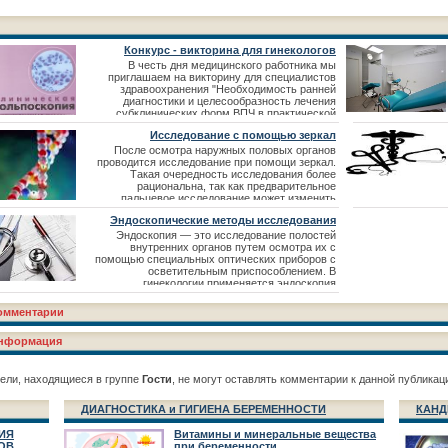
Конкурс - викторина для гинекологов
В честь дня медицинского работника мы
приглашаем на викторину для специалистов
здравоохранения "Необходимость ранней
диагностики и целесообразность лечения
субклинических форм ВПЧ в практической
работе врача акушера-гинеколога"
Исследование с помощью зеркал
После осмотра наружных половых органов
проводится исследование при помощи зеркал.
Такая очередность исследования более
рациональна, так как предварительное
пальцевое исследование может изменить
характер влагалищных выделений (возможна
Эндоскопические методы исследования
примесь крови) и вид воспалительных
процессов, эрозий, полипов вследствие
Эндоскопия — это исследование полостей
травматизации. Осмотр влагалища и шейки
внутренних органов путем осмотра их с
матки проводится с помощью влагалищных
помощью специальных оптических приборов с
зеркал
осветительным приспособлением. В
гинекологии применяется эндоскопия
различных отделов полового аппарата
(кольпоскопия, гистероскопия), мочевой
омментарии
системы (цистоскопия), толстой кишки
(ректороманоскопия) и нижнего отдела брюшной
нформация
полости (лапароскопия, кульдоскоп
ели, находящиеся в группе
Гости
, не могут оставлять комментарии к данной публикац
ДИАГНОСТИКА и ГИГИЕНА БЕРЕМЕННОСТИ
КАНД
ИЯ
Витамины и минеральные вещества
ОВ
при беременности