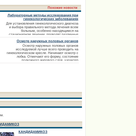
Похожие новости
Лабораторные методы исследования при
гинекологических заболеваниях
Для установления гинекологического диагноза
и выбора правильного метода лечения всем
больным, особенно находящимся на
стационарном лечении, проводят различные
общепринятые лабораторные
Осмотр наружных половых органов
исследования.Клиническое исследование крови
может быть основой диагностики некоторых
Осмотр наружных половых органов
гинекологических заболеваний. Исследование
исследуемой лучше всего проводить на
гемоглобина в динамике нередко помогает в
гинекологическом кресле. Начинают осмотр с
диагностике различных
лобка. Отмечают его форму, состояние
подкожного жирового слоя, характер
волосистости (горизонтальная граница
волосистости над лобком характерна для
женского типа, если волосистость поднимается
по белой линии к пупку — это мужской тип,
характерный для инфантильного или
интерсексуального т
ии.
ИДАМИКОЗ
КАНДИДАМИКОЗ