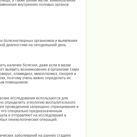
алища, а также шейки матки. Бимануальная
зменения внутренних половых органов
х болезнетворных организмов и выявления
ой диагностики на сегодняшний день
ть наличие болезни, даже если в мазке
ет выявить возникновение в организме таких
овирус, хламидиоз, микоплазмоз, гонорея и
ка, поэтому очень важно определить их
мым помощником.
ческие исследования используются для
но определить этиологию воспалительного
д ее проведением запрещено спринцевание и
, что специально предназначенным
нала и отправляют на исследования в
бых гинекологических операций.
ических заболеваний на ранних стадиях