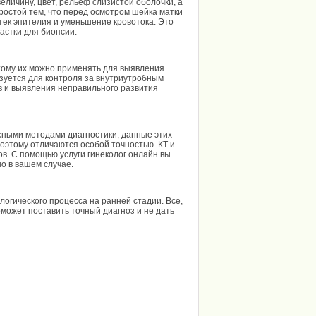
личину, цвет, рельеф слизистой оболочки, а
ростой тем, что перед осмотром шейка матки
ек эпителия и уменьшение кровотока. Это
астки для биопсии.
этому их можно применять для выявления
ьзуется для контроля за внутриутробным
ов и выявления неправильного развития
ными методами диагностики, данные этих
этому отличаются особой точностью. КТ и
в. С помощью услуги гинеколог онлайн вы
о в вашем случае.
огического процесса на ранней стадии. Все,
может поставить точный диагноз и не дать