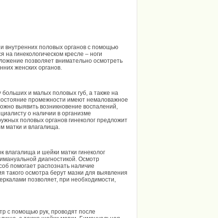
 и внутренних половых органов с помощью
 на гинекологическом кресле – ноги
положение позволяет внимательно осмотреть
нних женских органов.
больших и малых половых губ, а также на
и состояние промежности имеют немаловажное
можно выявить возникновение воспалений,
ециалисту о наличии в организме
ужных половых органов гинеколог предложит
м матки и влагалища.
к влагалища и шейки матки гинеколог
бимануальной диагностикой. Осмотр
особ помогает распознать наличие
ия такого осмотра берут мазки для выявления
еркалами позволяет, при необходимости,
тр с помощью рук, проводят после