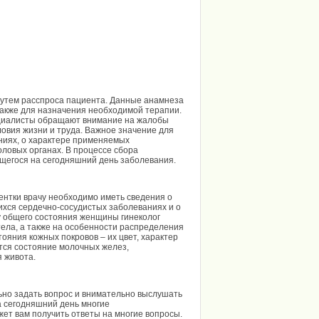
 путем расспроса пациента. Данные анамнеза
 также для назначения необходимой терапии.
ециалисты обращают внимание на жалобы
ловия жизни и труда. Важное значение для
ниях, о характере применяемых
оловых органах. В процессе сбора
щегося на сегодняшний день заболевания.
ентки врачу необходимо иметь сведения о
хся сердечно-сосудистых заболеваниях и о
 общего состояния женщины гинеколог
тела, а также на особенности распределения
ояния кожных покровов – их цвет, характер
тся состояние молочных желез,
 живота.
ьно задать вопрос и внимательно выслушать
На сегодняшний день многие
ет вам получить ответы на многие вопросы.