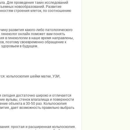
нала. Для проведения таких исследований
объемных новообразований. Развитие
нностям строения клеток, по соотношению
ину развития какого-либо патологического
а гинеколог онлайн поможет вам понять
ия в гинекологии в наше время направлены,
нов, поэтому своевременно обращение к
о здоровьем в будущем.
я: кольпоскопия шейки матки, УЗИ,
я сегодня достаточно широко и отличается
ие вульвы, стенок влагалища и поверхности
ение объекта в 30-50 раз. Кольпоскопия
вития, дает возможность правильно выбрать
вания: простая и расширенная кольпоскопия.