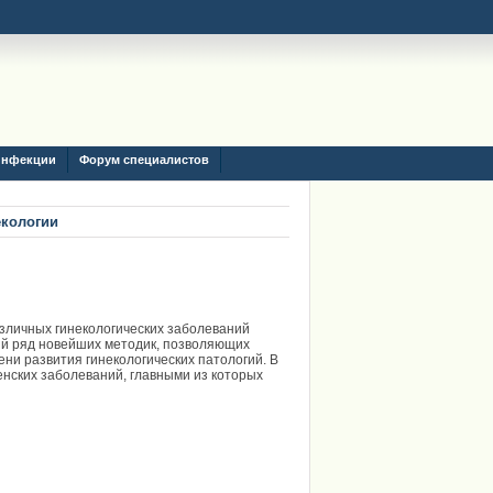
инфекции
Форум специалистов
екологии
азличных гинекологических заболеваний
ый ряд новейших методик, позволяющих
ни развития гинекологических патологий. В
енских заболеваний, главными из которых