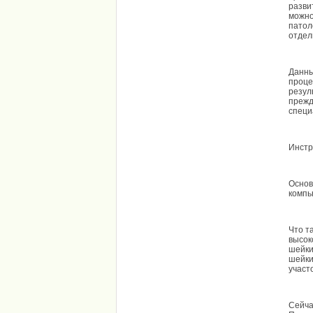
разви
можно
патол
отдел
Данны
проце
резул
прежд
специ
Инстр
Основ
компь
Что т
высок
шейки
шейки
участ
Сейча