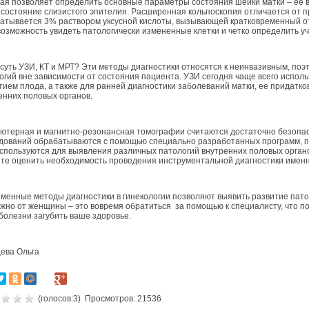
ая позволяет определить основные параметры состояния шейки матки – ее ве
 состояние слизистого эпителия. Расширенная кольпоскопия отличается от п
атывается 3% раствором уксусной кислоты, вызывающей кратковременный от
возможность увидеть патологически измененные клетки и четко определить уч
 суть УЗИ, КТ и МРТ? Эти методы диагностики относятся к неинвазивным, по
огий вне зависимости от состояния пациента. УЗИ сегодня чаще всего испол
тием плода, а также для ранней диагностики заболеваний матки, ее придатк
енних половых органов.
ютерная и магнитно-резонансная томографии считаются достаточно безопас
дований обрабатываются с помощью специально разработанных программ, по
спользуются для выявления различных патологий внутренних половых органо
те оценить необходимость проведения инструментальной диагностики именн
менные методы диагностики в гинекологии позволяют выявить развитие патол
ужно от женщины – это вовремя обратиться за помощью к специалисту, что по
болезни загубить ваше здоровье.
ева Ольга
(голосов:
3
) Просмотров: 21536