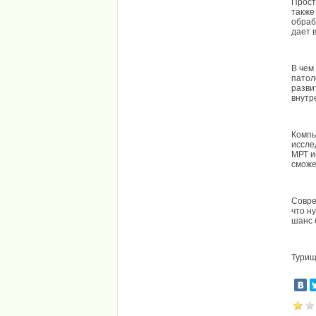
Прост
также
обраб
дает 
В чем
патол
разви
внутр
Компь
иссле
МРТ и
сможе
Совре
что н
шанс 
Турищ