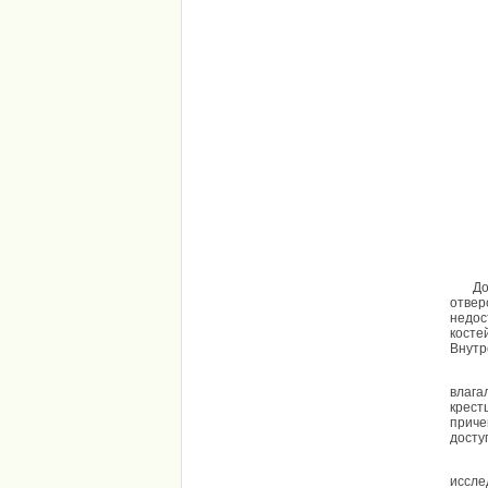
Допол
отвер
недос
косте
Внутр
влага
крест
приче
досту
иссле