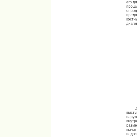
его д
прощу
опред
предл
костн
диаго
Для и
высту
наруж
внутр
разме
вычит
подоз