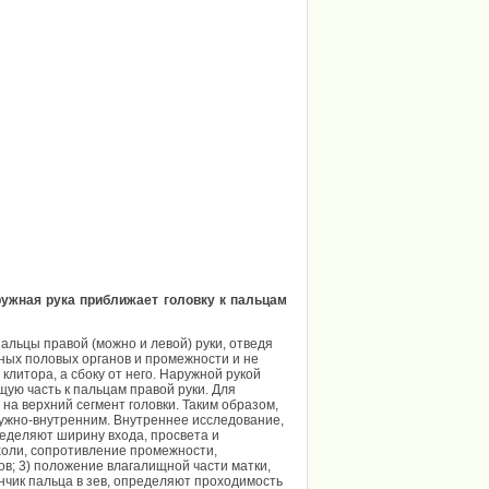
ружная рука приближает головку к пальцам
ьцы правой (можно и левой) руки, отведя
ных половых органов и промежности и не
клитора, а сбоку от него. Наружной рукой
ую часть к пальцам правой руки. Для
на верхний сегмент головки. Таким образом,
ружно-внутренним. Внутреннее исследование,
ределяют ширину входа, просвета и
холи, сопротивление промежности,
ов; 3) положение влагалищной части матки,
ончик пальца в зев, определяют проходимость