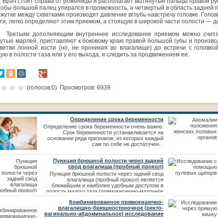
. Врач стоит справа от роженицы и располагает вытянутые пальцы правой рук
чтобы большой палец упирался в промежность, а четвертый в область задней 
жутке между схватками производят давление вглубь навстречу головке. Головку
ти, легко определяют этим приемом, а стоящую в широкой части полости — до
Третьим дополняющим внутреннее исследование приемом можно считат
утые марлей, приставляют к боковому краю правой большой губы и производ
ветви лонной кости (но, не проникая во влагалище) до встречи с головко
ую в полости таза или у его выхода, и следить за продвижением ее.
(голосов:
0
) Просмотров: 6939
Определение срока беременности
Определение срока беременности очень важно.
Срок беременности устанавливается на
основании ряда признаков, из которых каждый
сам по себе не достаточен.
Пункция брюшной полости через задний
свод влагалища (пробный прокол)
Пункция брюшной полости через задний свод
влагалища (пробный прокол) является
ближайшим и наиболее удобным доступом в
полость малого таза (прямокишечно-маточное
углубление, дугласово пространство), где
Комбинированное прямокишечно-
скапливается жидкость (кровь, гной, экссудат)
влагалищно-брюшностеночное (ректо-
при различных патологических процессах, чаще
вагинально-абдоминальное) исследование
гинекологического происхождения. Ниже шейки