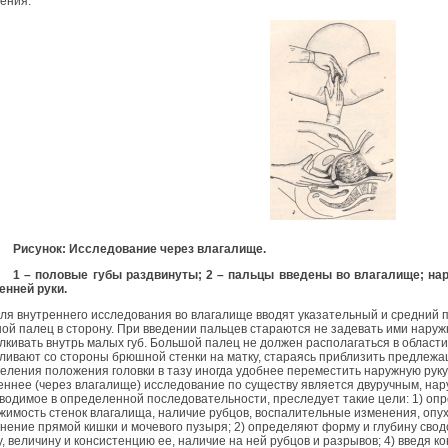
ения.
Рисунок: Исследование через влагалище.
1 – половые губы раздвинуты; 2 – пальцы введены во влагалище; на
енней руки.
нутреннего исследования во влагалище вводят указательный и средний пал
ой палец в сторону. При введении пальцев стараются не задевать ими наруж
лкивать внутрь малых губ. Большой палец не должен располагаться в области 
ливают со стороны брюшной стенки на матку, стараясь приблизить предлежащ
еления положения головки в тазу иногда удобнее переместить наружную руку 
еннее (через влагалище) исследование по существу является двуручным, на
водимое в определенной последовательности, преследует такие цели: 1) оп
жимость стенок влагалища, наличие рубцов, воспалительные изменения, опу
нение прямой кишки и мочевого пузыря; 2) определяют форму и глубину свод
, величину и консистенцию ее, наличие на ней рубцов и разрывов; 4) введя к