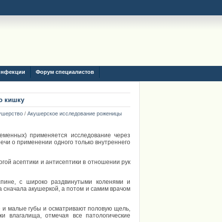
инфекции
Форум специалистов
ю кишку
ушерство
/
Акушерское исследование роженицы
еменных) применяется исследование через
речи о применении одного только внутреннего
гой асептики и антисептики в отношении рук
пине, с широко раздвинутыми коленями и
 сначала акушеркой, а потом и самим врачом
 и малые губы и осматривают половую щель,
ки влагалища, отмечая все патологические