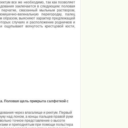
ктум все же необходимо, так как позволяет
едования заключается в следующем: половая
 перчатке, смазанный мыльным раствором,
окишечно-вагинальную перегородку, палец
ким образом, выясняют характер предлежащей
которых случаях и расположение родничков и
и ощупывают вогнутость крестцовой кости,
ка. Половая щель прикрыта салфеткой с
ования через влагалище и ректум. Первый
руку над лоном, а концы пальцев правой руки
овольно точное представление о высоте
ногами и приподнятым при помощи польстера