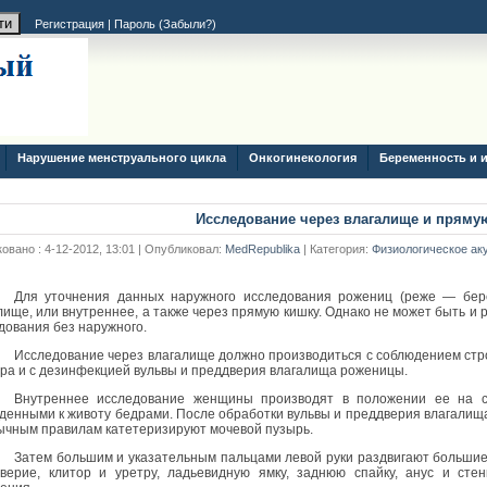
Регистрация
|
Пароль (
Забыли?
)
Нарушение менструального цикла
Онкогинекология
Беременность и 
Исследование через влагалище и пряму
овано : 4-12-2012, 13:01 | Опубликовал:
MedRepublika
| Категория:
Физиологическое ак
Для уточнения данных наружного исследования рожениц (реже — бер
лище, или внутреннее, а также через прямую кишку. Однако не может быть и 
дования без наружного.
Исследование через влагалище должно производиться с соблюдением стро
ра и с дезинфекцией вульвы и преддверия влагалища роженицы.
Внутреннее исследование женщины производят в положении ее на с
денными к животу бедрами. После обработки вульвы и преддверия влагалища
ычным правилам катетеризируют мочевой пузырь.
Затем большим и указательным пальцами левой руки раздвигают большие
верие, клитор и уретру, ладьевидную ямку, заднюю спайку, анус и стен