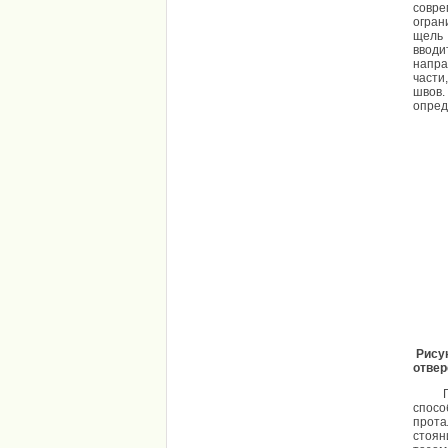
совре
огран
щель 
вводи
напра
части
швов.
опред
Рису
отвер
Г. Г.
спосо
прота
стоян