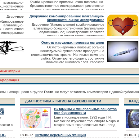
матки в области заднего свода межд
Комбинированное прямокишечно-влагалищно-
брюшностеночное исследование применяется
при подозрении на наличие патологических
процессов в стенке влагалища, прямой кишки
Двуручное комбинированное влагалищно-
или прямокишечно-влагалищной перегородке.
брюшностеночное исследование
Указательный палец вводится во влагалище, а
средний — в прямую кишку (в некоторых
Двуручное (бимануальное) комбинированное
случаях для изучения пузырно-маточного
влагалищно-брюшностеночное (вагинально-
пространства в передний свод вводится
абдоминальное) исследование является
большой палец, а в прямую
основным видом гинекологического
исследования, так как позволяет установить
Осмотр наружных половых органов
положение, величину, форму матки, определить
состояние придатков, тазовой брюшины и
Осмотр наружных половых органов
клетчатки. Двуручное исследование является
исследуемой лучше всего проводить на
продолжением влагалищного внутреннего
гинекологическом кресле. Начинают осмотр с
исследования,
лобка. Отмечают его форму, состояние
подкожного жирового слоя, характер
волосистости (горизонтальная граница
волосистости над лобком характерна для
омментарии
женского типа, если волосистость поднимается
по белой линии к пупку — это мужской тип,
нформация
характерный для инфантильного или
интерсексуального т
ели, находящиеся в группе
Гости
, не могут оставлять комментарии к данной публикац
ДИАГНОСТИКА и ГИГИЕНА БЕРЕМЕННОСТИ
КАНД
ИЯ
Витамины и минеральные вещества
ОВ
при беременности
и
Еще в исследованиях 1992 года Г.И.
Кислюк по изучению транспорта макро-и
клетки в
микроэлементов в системе мать-плод-
новорожденный были выявлены -
тических
дефицит микроэлементов Fe, Zn,
КОВ
18.10.17
Питание беременных женщин
08.10.11
в. К