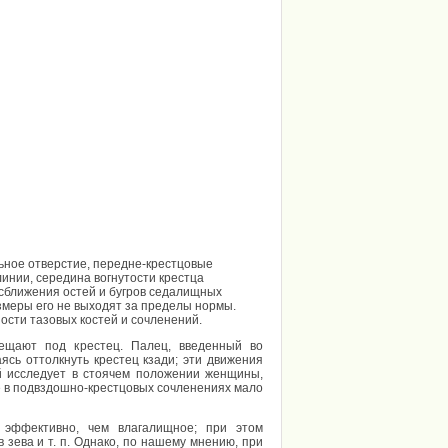
ное отверстие, передне-крестцовые
инии, середина вогнутости крестца
 сближения остей и бугров седалищных
змеры его не выходят за пределы нормы.
ости тазовых костей и сочленений.
ещают под крестец. Палец, введенный во
ясь оттолкнуть крестец кзади; эти движения
ей исследует в стоячем положении женщины,
 в подвздошно-крестцовых сочленениях мало
 эффективно, чем влагалищное; при этом
зева и т. п. Однако, по нашему мнению, при