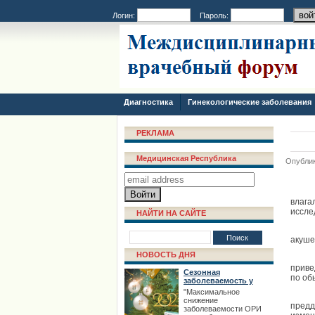
Логин:
Пароль:
Диагностика
Гинекологические заболевания
РЕКЛАМА
Медицинская Республика
Опублик
влага
иссле
НАЙТИ НА САЙТЕ
акуше
НОВОСТЬ ДНЯ
приве
Сезонная
по об
заболеваемость у
взрослых
"Максимальное
снижение
предд
заболеваемости ОРИ