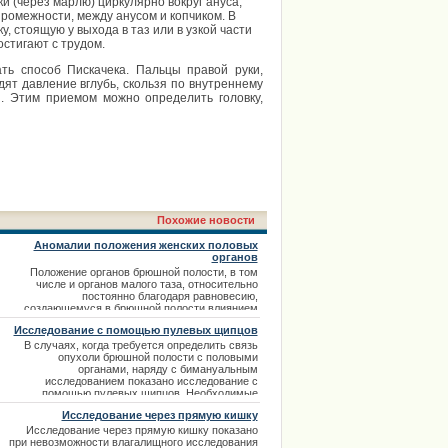
и (через марлю) циркулярно вокруг ануса,
промежности, между анусом и копчиком. В
, стоящую у выхода в таз или в узкой части
стигают с трудом.
ь способ Пискачека. Пальцы правой руки,
ят давление вглубь, скользя по внутреннему
й. Этим приемом можно определить головку,
Похожие новости
Аномалии положения женских половых
органов
Положение органов брюшной полости, в том
числе и органов малого таза, относительно
постоянно благодаря равновесию,
создающемуся в брюшной полости влиянием
диафрагмы, передней брюшной стенки и мышц
Исследование с помощью пулевых щипцов
промежности, а также взаимной поддержкой
органов. Вместе с тем, матка с яичниками и
В случаях, когда требуется определить связь
маточными трубами обладает некоторой
опухоли брюшной полости с половыми
физиологической подвижностью, что
органами, наряду с бимануальным
способствует нормальному течению
исследованием показано исследование с
беременности и родов и
помощью пулевых щипцов. Необходимые
инструменты — ложкообразные зеркала,
Исследование через прямую кишку
подъемник и пулевые щипцы. Шейку матки
обнажают зеркалами, обрабатывают спиртом,
Исследование через прямую кишку показано
на переднюю губу накладывают пулевые щипцы
при невозможности влагалищного исследования