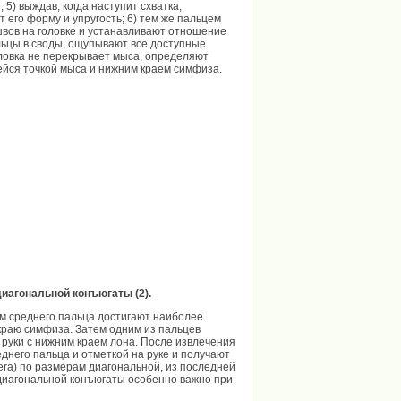
 5) выждав, когда наступит схватка,
его форму и упругость; 6) тем же пальцем
вов на головке и устанавливают отношение
альцы в своды, ощупывают все доступные
головка не перекрывает мыса, определяют
щейся точкой мыса и нижним краем симфиза.
диагональной конъюгаты (2).
 среднего пальца достигают наиболее
краю симфиза. Затем одним из пальцев
руки с нижним краем лона. После извлечения
него пальца и отметкой на руке и получают
era) по размерам диагональной, из последней
диагональной конъюгаты особенно важно при