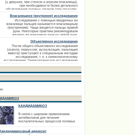
(можно вторые щипц
(у девушек, при стенозе и атрезии влагалища),
при необходимости более детального
обследования тазовых органов (при опухолях,
чтобы определить степень их распространения
Влагалищное (внутренее) исследование
на тазовую клетчатку и стенки кишки), а также
при воспалительных заболеваниях, чтобы
Исследование с помощью введенных во
определить состояние крестцово-маточных
влагалище пальцев называется влагалищным
связок
(внутренним). Чаще вводятся пальцы правой
руки. Некоторые практики рекомендовали
вводить во влагалище пальцы левой руки,
чтобы снаружи пальпировать правой рукой.
Объективное исследование
Правильнее исследовать той рукой, которой
удобнее. Приступая к исследованию, врач
После общего объективного исследования
становится между раздвинутыми бедрами
(осмотр, перкуссия, аускультация, пальпация
больной,
живота) приступают к специальным методам
исследования, т. е. к гинекологическому
исследованию. Гинекологическое исследование
желательно проводить на гинекологическом
кресле. Перед исследованием женщина должна
опорожнить мочевой пузырь, а при
необходимости, и прямую кишку. Женщина
ложится на
ии.
ИДАМИКОЗ
КАНДИДАМИКОЗ
В связи с широким применением
антибиотиков для лечения
воспалительных процессов половых
органов в последнее время все чаще
встречается кандидамикоз внутренних
Кандидамикозный аднексит
половых органов. Кандидамикоз может