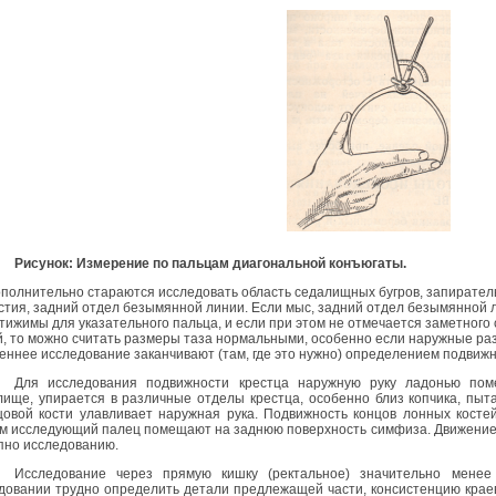
Рисунок: Измерение по пальцам диагональной конъюгаты.
нительно стараются исследовать область седалищных бугров, запиратель
стия, задний отдел безымянной линии. Если мыс, задний отдел безымянной л
тижимы для указательного пальца, и если при этом не отмечается заметного
й, то можно считать размеры таза нормальными, особенно если наружные ра
еннее исследование заканчивают (там, где это нужно) определением подвижн
Для исследования подвижности крестца наружную руку ладонью пом
лище, упирается в различные отделы крестца, особенно близ копчика, пыта
цовой кости улавливает наружная рука. Подвижность концов лонных кост
м исследующий палец помещают на заднюю поверхность симфиза. Движение
пно исследованию.
Исследование через прямую кишку (ректальное) значительно менее
довании трудно определить детали предлежащей части, консистенцию краев 