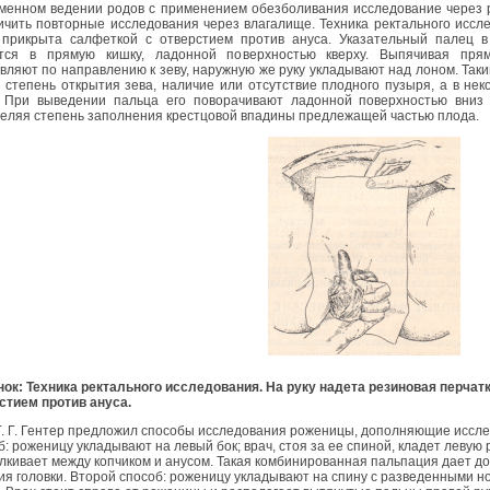
менном ведении родов с применением обезболивания исследование через ре
ичить повторные исследования через влагалище. Техника ректального иссл
прикрыта салфеткой с отверстием против ануса. Указательный палец в
тся в прямую кишку, ладонной поверхностью кверху. Выпячивая прям
вляют по направлению к зеву, наружную же руку укладывают над лоном. Та
, степень открытия зева, наличие или отсутствие плодного пузыря, а в не
 При выведении пальца его поворачивают ладонной поверхностью вниз 
еляя степень заполнения крестцовой впадины предлежащей частью плода.
нок: Техника ректального исследования. На руку надета резиновая перчат
стием против ануса.
 Гентер предложил способы исследования роженицы, дополняющие исслед
б: роженицу укладывают на левый бок; врач, стоя за ее спиной, кладет левую 
лкивает между копчиком и анусом. Такая комбинированная пальпация дает д
ия головки. Второй способ: роженицу укладывают на спину с разведенными 