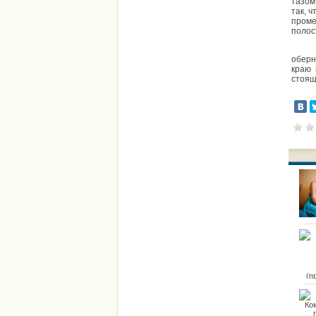
тазом
так, 
проме
полос
оберн
краю 
стоящ