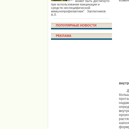
измен
может быть достигнуто
при использовании вакцинации и
средств неспецифической
иммунопрофилактики”. Заплатников
А.Л.
ПОПУЛЯРНЫЕ НОВОСТИ
РЕКЛАМА
внутр
Для в
больш
прота
надав
опред
внутр
произ
растя
напол
форму