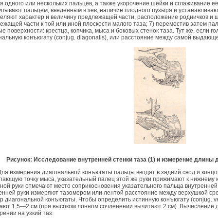
ля одного или нескольких пальцев, а также укорочение шейки и сглаживание ее;
пывают пальцем, введенным в зев, наличие плодного пузыря и устанавливают 
еляют характер и величину предлежащей части, расположение родничков и ш
ежащей части к той или иной плоскости малого таза; 7) переместив затем п
ые поверхности: крестца, копчика, мыса и боковых стенок таза. Тут же, если 
нальную конъюгату (conjug. diagonalis), или расстояние между самой выдаю
Рисунок: Исследование внутренней стенки таза (1) и измерение длины 
змерения диагональной конъюгаты пальцы вводят в задний свод и концом
пающую точку мыса, указательный палец этой же руки прижимают к нижнему 
ной руки отмечают место соприкосновения указательного пальца внутренней 
енней руки измеряют тазомером или лентой расстояние между верхушкой сред
р диагональной конъюгаты. Чтобы определить истинную конъюгату (conjug. v
ают 1,5—2 см (при высоком лонном сочленении вычитают 2 см). Вычисление 
рении на узкий таз.