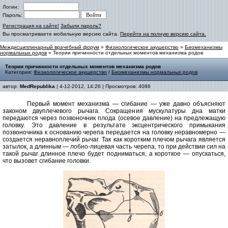
Логин:
Пароль:
Регистрация на сайте!
Забыли пароль?
Вы просматриваете мобильную версию сайта.
Перейти на полную версию сайта.
Междисциплинарный врачебный форум
»
Физиологическое акушерство
»
Биомеханизмы
нормальных родов
» Теории причинности отдельных моментов механизма родов
Теории причинности отдельных моментов механизма родов
Категория:
Физиологическое акушерство
/
Биомеханизмы нормальных родов
автор:
MedRepublika
| 4-12-2012, 14:26 | Просмотров: 4086
Первый момент механизма — сгибание — уже давно объясняют
законом двуплечевого рычага. Сокращения мускулатуры дна матки
передаются через позвоночник плода (осевое давление) на предлежащую
головку. Это давление в результате эксцентрического примыкания
позвоночника к основанию черепа передается на головку неравномерно —
создается неравноплечий рычаг. Так как коротким плечом рычага является
затылок, а длинным — лобно-лицевая часть черепа, то при действии сил на
такой рычаг длинное плечо будет подниматься, а короткое — опускаться,
что вызовет сгибание головки.