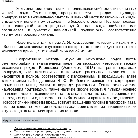
выхода.
Зельгейм предложил теорию неодинаковой сгибаемости различных
частей плода. Тело плода, превратившееся в родах в цилиндр,
обнаруживает максимальную гибкость: в шейной части позвоночника кзади,
в грудном и поясничном отделах — в боковые стороны. Поэтому, проходя
через изогнутый канал родовых путей, тело плода сгибается или
разгибается в участках наибольшей подвижности соответственно
изогнутости родового канала.
Надо полагать, что прав А. Я. Крассовский, который считал, что в
объяснении механизма внутреннего поворота головки следует считаться с
комплексом причин, а не с какой-либо одной из них.
Современные методы изучения механизма родов путем
рентгенографии в значительной мере подтверждают некоторые теории
механизма родов. Варнекроз (Warnekros, 1918) на рентгенограммах
обнаружил, что позвоночник в периоде раскрытия сгибается. Это
находится в полном соответствии с изложенными в предыдущей главе
клиническими наблюдениями Я. Ф. Вербова и зависит от сокращения
продольных мышц матки в периоде раскрытия. Рентгеноскопические
наблюдения подтвердили также наличие (после вскрытия пузыря) осевого
давления через позвоночник на головку плода, которая продвигается
вперед, совершая одновременно сгибательное и вращательное движения.
Поворот спинки кпереди предшествует вращению головки в плоскости таза,
что подтверждает мнение некоторых акушеров о влиянии движений спинки
и туловища на механизм вращения головки.
Другие новости по теме:
Распознавание жизни и смерти плода
Определение сроков родов, дородового и послеродового отпуска
Определение срока беременности