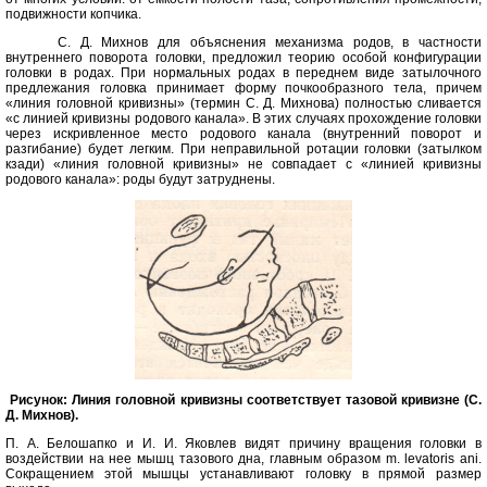
подвижности копчика.
С. Д. Михнов для объяснения механизма родов, в частности
внутреннего поворота головки, предложил теорию особой конфигурации
головки в родах. При нормальных родах в переднем виде затылочного
предлежания головка принимает форму почкообразного тела, причем
«линия головной кривизны» (термин С. Д. Михнова) полностью сливается
«с линией кривизны родового канала». В этих случаях прохождение головки
через искривленное место родового канала (внутренний поворот и
разгибание) будет легким. При неправильной ротации головки (затылком
кзади) «линия головной кривизны» не совпадает с «линией кривизны
родового канала»: роды будут затруднены.
Рисунок: Линия головной кривизны соответствует тазовой кривизне (С.
Д. Михнов).
П. А. Белошапко и И. И. Яковлев видят причину вращения головки в
воздействии на нее мышц тазового дна, главным образом m. levatoris ani.
Сокращением этой мышцы устанавливают головку в прямой размер