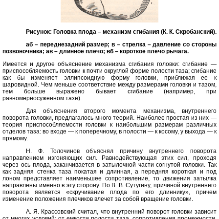
Рисунок: Головка плода – механизм сгибания (К. К. Скробанский).
аб
– переднезадний размер;
в
– стрелка – давление со стороны
позвоночника;
ав
– длинное плечо;
вб
– короткое плечо рычага.
Имеется и другое объяснение механизма сгибания головки: сгибание —
приспособляемость головки к почти округлой форме полости таза; сгибание
как бы изменяет эллипсоидную форму головки, приближая ее к
шаровидной. Чем меньше соответствие между размерами головки и тазом,
тем больше выражено бывает сгибание (например, при
равномерносуженном тазе).
Для объяснения второго момента механизма, внутреннего
поворота головки, предлагалось много теорий. Наиболее простая из них —
теория приспособляемости головки к наибольшим размерам различных
отделов таза: во входе — к поперечному, в полости — к косому, у выхода — к
прямому.
Н. Ф. Толочинов объяснял причину внутреннего поворота
направлением изгоняющих сил. Равнодействующая этих сил, проходя
через ось плода, заканчивается в затылочной части согнутой головки. Так
как задняя стенка таза покатая и длинная, а передняя короткая и под
лоном представляет наименьшее сопротивление, то движения затылка
направлены именно в эту сторону. По В. В. Сутугину, причиной внутреннего
поворота является «скручивание плода по его длиннику», причем
изменение положения плечиков влечет за собой вращение головки.
А. Я. Крассовский считал, что внутренний поворот головки зависит
от многих условий: от емкости полости таза, сопротивления промежности,