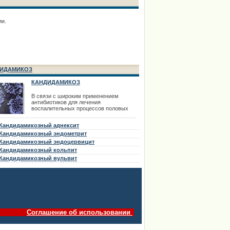
реакции
ии.
ИДАМИКОЗ
КАНДИДАМИКОЗ
В связи с широким применением
антибиотиков для лечения
воспалительных процессов половых
органов в последнее время все чаще
встречается кандидамикоз внутренних
Кандидамикозный аднексит
половых органов. Кандидамикоз может
быть первичным заболеванием и как
Кандидамикозный эндометрит
осложнение антибиотикотерапии.
Кандидамикозный эндоцервицит
Кандидамикоз (кандидоз, молочница)
Кандидамикозный кольпит
вызывается дрожжеподобными грибами
р
Кандидамикозный вульвит
Соглашение об использовании