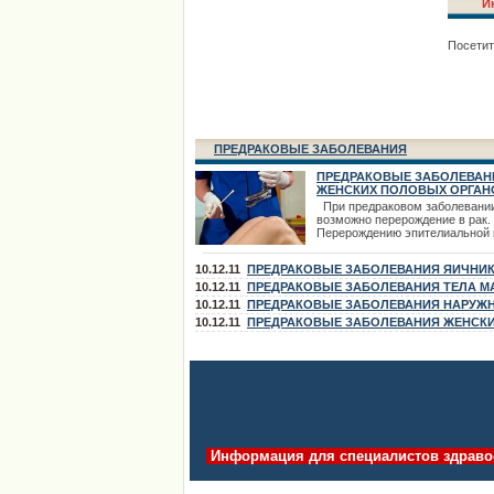
И
Посетит
ПРЕДРАКОВЫЕ ЗАБОЛЕВАНИЯ
ПРЕДРАКОВЫЕ ЗАБОЛЕВАН
ЖЕНСКИХ ПОЛОВЫХ ОРГАН
При предраковом заболевани
возможно перерождение в рак.
Перерождению эпителиальной 
раковую предшествует ряд
гиперпластических и метаплас
10.12.11
ПРЕДРАКОВЫЕ ЗАБОЛЕВАНИЯ ЯИЧНИ
изменений клеточных элементо
предраковым состояниям отно
10.12.11
ПРЕДРАКОВЫЕ ЗАБОЛЕВАНИЯ ТЕЛА М
гиперплазия и гипертрофия эпи
10.12.11
ПРЕДРАКОВЫЕ ЗАБОЛЕВАНИЯ НАРУЖ
увеличение количества митозо
ПОЛОВЫХ ОРГАНОВ
10.12.11
ПРЕДРАКОВЫЕ ЗАБОЛЕВАНИЯ ЖЕНСК
появление клеточной атипии и
гиперкератоза до
ПОЛОВЫХ ОРГАНОВ
Информация для специалистов здраво