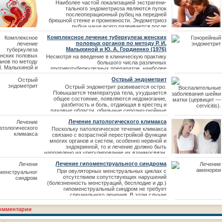
Наиболее частой локализацией экстрагени-
тального эндометриоза являются пупок
послеоперационный рубец на передней
брюшной стенке и промежности. Эндометриоз
рубца чаще всего развивается после
гинекологических операций, поэтому при
Комплексное лечение туберкулеза женских
операции на матке следует соблюдать
половых органов по методу Р. И.
осторожность во избежание трансплантации
Малыхиной и Ю. А. Гордиенко (1976)
клеток эндометрия. При осмотре пупка или
рубца обнаруживаются синюшные образования
Несмотря на введение в клиническую практику
различной величины, откуда во
большого числа различных
противотуберкулезных препаратов, наиболее
эффективными из них являются стрептомицин,
Острый эндометрит
натрия парааминосалицилат (ПАСК), изониазид
(тубазид). Стрептомицин вводится
Острый эндометрит развивается остро.
внутримышечно от 0,5 до 1 г в сутки и
Повышается температура тела, ухудшается
непосредственно в очаг поражения — в
общее состояние, появляются недомогание,
придатки матки путем пункции через своды
разбитость и боль, отдающая в крестец и
влагалища, инъекции в параметрий,
паховые области, обильные серозно-гнойные
или кровянисто-гнойные выделения, иногда
Лечение патологического климакса
метроррагия. При влагалищном исследовании
— матка увеличена, болезненна. При остром
Поскольку патологическое течение климакса
эндометрите разрушается и некротизируется
связано с возрастной перестройкой функции
функциональный слой эндометрия,
многих органов и систем, особенно нервной и
эндокринной, то и лечение должно быть
направлено на урегулирование их взаимосвязи.
Назначают общеукрепляющую терапию,
Лечение гипоменструального синдрома
симптоматическую, гормональную, физические
методы, психотерапию и др. Лечение следует
При овуляторных менструальных циклах с
начинать с психотерапии. Лечащий врач должен
отсутствием сопутствующих нарушений
провести с больной бес
(болезненность менструаций, бесплодие и др.)
гипоменструальный синдром не требует
специального лечения. В этом случае
рекомендуются общеукрепляющие мероприятия
(рациональное питание, правильное,
омментарии
чередование труда и отдыха, физические
упражнения) и физиотерапевтические,