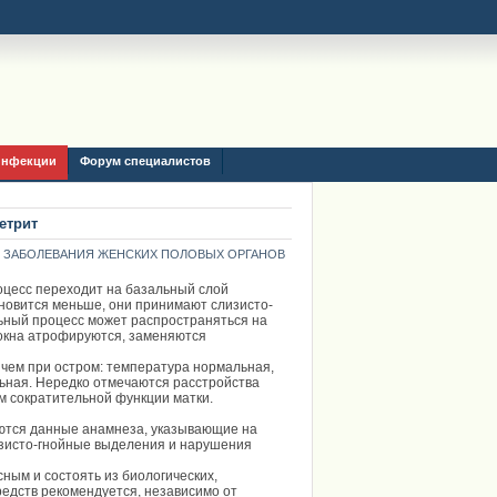
инфекции
Форум специалистов
етрит
 ЗАБОЛЕВАНИЯ ЖЕНСКИХ ПОЛОВЫХ ОРГАНОВ
оцесс переходит на базальный слой
новится меньше, они принимают слизисто-
льный процесс может распространяться на
окна атрофируются, заменяются
чем при остром: температура нормальная,
льная. Нередко отмечаются расстройства
м сократительной функции матки.
яются данные анамнеза, указывающие на
изисто-гнойные выделения и нарушения
ным и состоять из биологических,
редств рекомендуется, независимо от