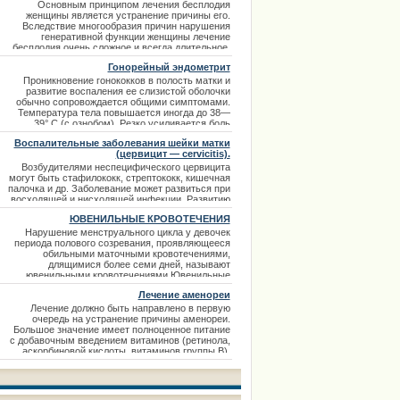
Основным принципом лечения бесплодия
женщины является устранение причины его.
Вследствие многообразия причин нарушения
генеративной функции женщины лечение
бесплодия очень сложное и всегда длительное.
После установления диагноза прежде всего
Гонорейный эндометрит
составляют план лечения, определяющийся
общим состоянием больной и характером
Проникновение гонококков в полость матки и
заболевания, явившегося причиной бесплодия.
развитие воспаления ее слизистой оболочки
Чаще всего
обычно сопровождается общими симптомами.
Температура тела повышается иногда до 38—
39° С (с ознобом). Резко усиливается боль
внизу живота (режущего характера), выделения
Воспалительные заболевания шейки матки
из канала шейки матки приобретают обильный,
(цервицит — cervicitis).
жидкий характер (жидкий маточный секрет
примешивается к более густым слизист
Возбудителями неспецифического цервицита
могут быть стафилококк, стрептококк, кишечная
палочка и др. Заболевание может развиться при
восходящей и нисходящей инфекции. Развитию
воспаления способствуют общие истощающие
ЮВЕНИЛЬНЫЕ КРОВОТЕЧЕНИЯ
заболевания, чрезмерные механические и
химические раздражения (длительное ношение
Нарушение менструального цикла у девочек
пессариев, противозачаточных колпачков,
периода полового созревания, проявляющееся
спринцевания), а также послеродовые
обильными маточными кровотечениями,
повреждения шейки матк
длящимися более семи дней, называют
ювенильными кровотечениями.Ювенильные
кровотечения, истощая организм девочки,
Лечение аменореи
наносят большой вред ее здоровью, а в
некоторых случаях являются угрожающими для
Лечение должно быть направлено в первую
жизни. Этиология и патогенез ювенильных
очередь на устранение причины аменореи.
кровот
Большое значение имеет полноценное питание
с добавочным введением витаминов (ретинола,
аскорбиновой кислоты, витаминов группы В),
физические упражнения, климатотерапия,
нормализация сна, труда и другие
общеукрепляющие мероприятия. Лечение
гормонами проводят с учетом стадии аменореи,