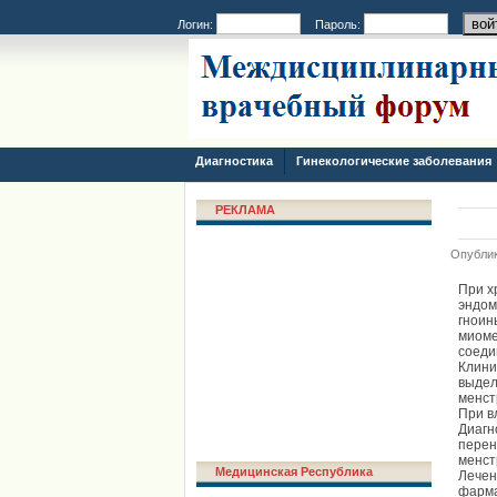
Логин:
Пароль:
Диагностика
Гинекологические заболевания
РЕКЛАМА
Опублик
При х
эндом
гноин
миоме
соеди
Клини
выдел
менст
При в
Диагн
перен
менст
Медицинская Республика
Лечен
фарма