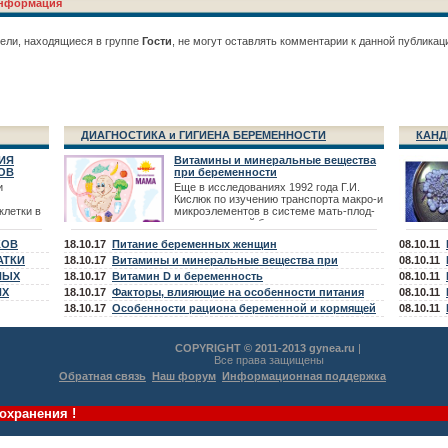
нформация
процедуры, усиливающие, кровоснабжение
органов малого таза;
ели, находящиеся в группе
Гости
, не могут оставлять комментарии к данной публикац
ДИАГНОСТИКА и ГИГИЕНА БЕРЕМЕННОСТИ
КАНД
ИЯ
Витамины и минеральные вещества
ОВ
при беременности
и
Еще в исследованиях 1992 года Г.И.
Кислюк по изучению транспорта макро-и
клетки в
микроэлементов в системе мать-плод-
новорожденный были выявлены -
тических
дефицит микроэлементов Fe, Zn,
КОВ
18.10.17
Питание беременных женщин
08.10.11
в. К
сятся
АТКИ
18.10.17
Витамины и минеральные вещества при
08.10.11
телия,
НЫХ
планировании беременности
18.10.17
Витамин D и беременность
08.10.11
в,
ИХ
18.10.17
Факторы, влияющие на особенности питания
08.10.11
беременной и кормящей женщины
18.10.17
Особенности рациона беременной и кормящей
08.10.11
женщины
COPYRIGHT © 2011-2013 gynea.ru
|
Все права защищены
Обратная связь
Наш форум
Информационная поддержка
охранения !