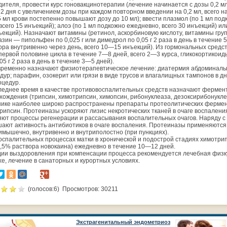
дителя, провести курс гоновакцинотерапии (лечение начинается с дозы 0,2 м
 2 дня с увеличением дозы при каждом повторном введении на 0,2 мл, всего н
,5 мл крови постепенно повышают дозу до 10 мл); ввести плазмол (по 1 мл п
 всего 15 инъекций); алоэ (по 1 мл подкожно ежедневно, всего 30 инъекций) и
ъекций). Назначают витамины (ретинол, аскорбиновую кислоту, витамины гр
азин — пипольфен по 0,025 г или димедрол по 0,05 г 2 раза в день в течение
ора внутривенно через день, всего 10—15 инъекций). Из гормональных сред
 первой половине цикла в течение 7—8 дней, всего 2—3 курса, гликокортикоид
05 г 2 раза в день в течение 3—5 дней).
ременно назначают физиотерапевтическое лечение: диатермия абдоминальн
дур; парафин, озокерит или грязи в виде трусов и влагалищных тампонов в д
оцедур.
леднее время в качестве противовоспалительных средств назначают фермент
хождения (трипсин, химотрипсин, химопсин, рибонуклеаза, дезоксирибонукле
нике наиболее широко распространены препараты протеолитических ферме
рипсин. Протеиназы ускоряют лизис некротических тканей в очаге воспаления
яют процессы регенерации и рассасывания воспалительных очагов. Наряду 
ают активность антибиотиков в очаге воспаления. Протеиназы применяются 
имышечно, внутривенно и внутриполостно (при пункциях).
оспалительных процессах матки в хронической и подострой стадиях химотрип
0,5% раствора новокаина) ежедневно в течение 10—12 дней.
дии выздоровления при компенсации процесса рекомендуется лечебная физк
хе, лечение в санаторных и курортных условиях.
(голосов:
6
) Просмотров: 30211
Экстрагенитальный эндометриоз