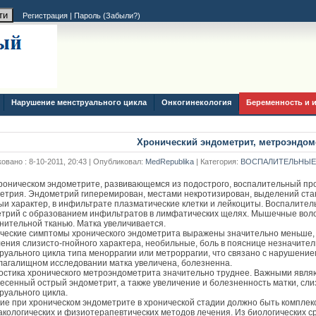
Регистрация
|
Пароль (
Забыли?
)
Нарушение менструального цикла
Онкогинекология
Беременность и 
Хронический эндометрит, метроэндом
овано : 8-10-2011, 20:43 | Опубликовал:
MedRepublika
| Категория:
ВОСПАЛИТЕЛЬНЫЕ
роническом эндометрите, развивающемся из подострого, воспалительный пр
етрия. Эндометрий гиперемирован, местами некротизирован, выделений ста
ыи характер, в инфильтрате плазматические клетки и лейкоциты. Воспалите
трий с образованием инфильтратов в лимфатических щелях. Мышечные вол
нительной тканью. Матка увеличивается.
ческие симптомы хронического эндометрита выражены значительно меньше, 
ения слизисто-гнойного характера, необильные, боль в пояснице незначите
руального цикла типа меноррагии или метроррагии, что связано с нарушение
лагалищном исследовании матка увеличена, болезненна.
остика хронического метроэндометрита значительно труднее. Важными явл
есенный острый эндометрит, а также увеличение и болезненность матки, сл
руального цикла.
ие при хроническом эндометрите в хронической стадии должно быть комплекс
кологических и физиотерапевтических методов лечения. Из биологических с