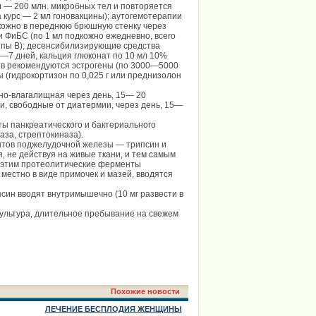
л — 200 млн. микробных тел и повторяется
а курс — 2 мл гоновакцины); аутогемотерапии
одкожно в переднюю брюшную стенку через
ли ФиБС (по 1 мл подкожно ежедневно, всего
уппы В); десенсибилизирующие средства
 5—7 дней, кальция глюконат по 10 мл 10%
ств рекомендуются эстрогены (по 3000—5000
ы (гидрокортизон по 0,025 г или преднизолон
о-влагалищная через день, 15— 20
ни, свободные от диатермии, через день, 15—
ы панкреатического и бактериального
аза, стрептокиназа).
нтов поджелудочной железы — трипсин и
, не действуя на живые ткани, и тем самым
с этим протеолитические ферменты
местно в виде примочек и мазей, вводятся
син вводят внутримышечно (10 мг развести в
ультура, длительное пребывание на свежем
Похожие новости
ЛЕЧЕНИЕ БЕСПЛОДИЯ ЖЕНЩИНЫ