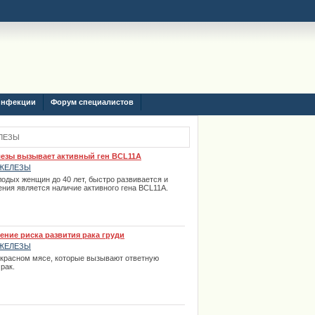
инфекции
Форум специалистов
ЛЕЗЫ
лезы вызывает активный ген BCL11A
ЖЕЛЕЗЫ
одых женщин до 40 лет, быстро развивается и
ения является наличие активного гена BCL11A.
ение риска развития рака груди
ЖЕЛЕЗЫ
 красном мясе, которые вызывают ответную
рак.