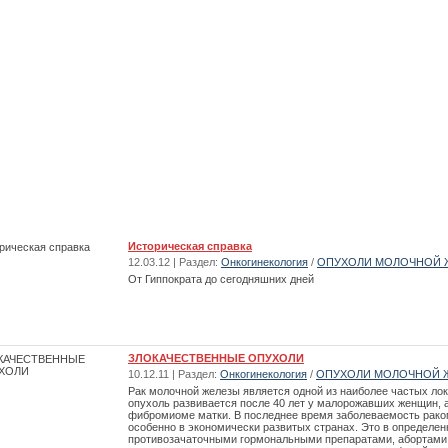
Историческая справка
12.03.12 | Раздел:
Онкогинекология
/
ОПУХОЛИ МОЛОЧНОЙ 
От Гиппократа до сегодняшних дней
ЗЛОКАЧЕСТВЕННЫЕ ОПУХОЛИ
10.12.11 | Раздел:
Онкогинекология
/
ОПУХОЛИ МОЛОЧНОЙ 
Рак молочной железы является одной из наиболее частых лок
опухоль развивается после 40 лет у малорожавших женщин, 
фибромиоме матки. В последнее время заболеваемость рако
особенно в экономически развитых странах. Это в определе
противозачаточными гормональными препаратами, абортами 