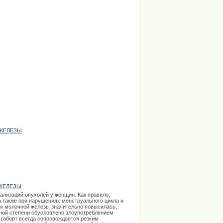
ЖЕЛЕЗЫ
ЖЕЛЕЗЫ
ализаций опухолей у женщин. Как правило,
а также при нарушениях менструального цикла и
м молочной железы значительно повысилась,
нной степени обусловлено злоупотреблением
(аборт всегда сопровождается резким