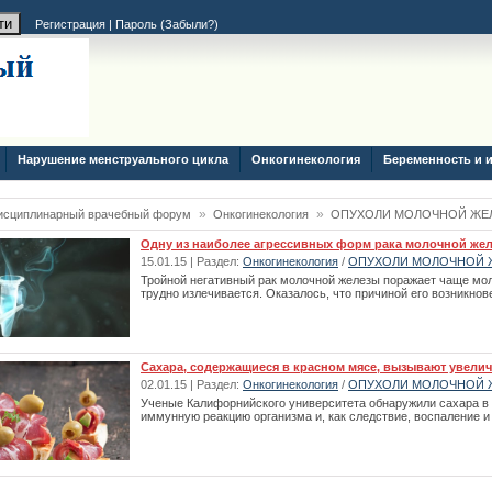
Регистрация
|
Пароль (
Забыли?
)
Нарушение менструального цикла
Онкогинекология
Беременность и 
»
»
исциплинарный врачебный форум
Онкогинекология
ОПУХОЛИ МОЛОЧНОЙ ЖЕ
Одну из наиболее агрессивных форм рака молочной же
15.01.15 | Раздел:
Онкогинекология
/
ОПУХОЛИ МОЛОЧНОЙ 
Тройной негативный рак молочной железы поражает чаще мол
трудно излечивается. Оказалось, что причиной его возникнов
Сахара, содержащиеся в красном мясе, вызывают увелич
02.01.15 | Раздел:
Онкогинекология
/
ОПУХОЛИ МОЛОЧНОЙ 
Ученые Калифорнийского университета обнаружили сахара в
иммунную реакцию организма и, как следствие, воспаление и 