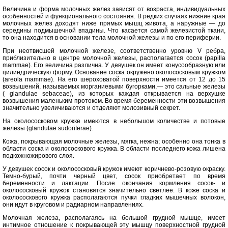
Величина и форма молочных желез зависят от возраста, индивидуальных
особенностей и функционального состояния. В редких случаях нижние края
молочных желез доходят ниже прямых мышц живота, а наружные — до
середины подмышечной впадины. Что касается самой железистой ткани,
то она находится в основании тела молочной железы и по его периферии.
При неотвисшей молочной железе, соответственно уровню V ребра,
приблизительно в центре молочной железы, располагается сосок (papilla
mammae). Его величина различна. У девушек он имеет конусообразную или
цилиндрическую форму. Основание соска окружено околососковым кружком
(areola mammae). На его шероховатой поверхности имеется от 12 до 15
возвышений, называемых морганиевыми бугорками,— это сальные железы
( glandulae sebaceae), из которых каждая открывается на верхушке
возвышения маленьким протоком. Во время беременности эти возвышения
значительно увеличиваются и отделяют молозивный секрет.
На околососковом кружке имеются в небольшом количестве и потовые
железы (glandulae sudoriferae).
Кожа, покрывающая молочные железы, мягка, нежна; особенно она тонка в
области соска и околососкового кружка. В области последнего кожа лишена
подкожножирового слоя.
У девушек сосок и околососковый кружок имеют коричнево-розовую окраску.
Темно-бурый, почти черный цвет, сосок приобретает по время
беременности и лактации. После окончания кормления сосок- и
околососковый кружок становятся значительно светлее. В коже соска и
околососкового кружка располагаются пучки гладких мышечных волокон,
они идут в круговом и радиарном направлениях.
Молочная железа, располагаясь на большой грудной мышце, имеет
интимное отношение к покрывающей эту мышцу поверхностной грудной