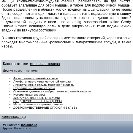
мышцы клюво-ключично-грудная фасция, расщепляясь на два листка,
образует влагалище для этой мышцы, а также для подключичной мышцы.
После расщепления в области малой грудной мышцы фасция по ее краям
опять соединяется в один листок и направляется в подмышечную впадину.
Здесь она своим утолщенным отделом тесно соединяется с кожей
подмышечной впадины и носит название lig. suspensorium axillae Gerdy.
Связка играет основную роль в деле удерживания кожи подмышечной
впадины во втянутом состоянии.
В клюво-ключично-грудной фасции имеется много отверстий, через которые
проходят многочисленные кровеносные и лимфатические сосуды, а также
нервы.
Ключевые теги:
молочная железа
Другие новости по теме:
Физиология молочной железы
Лимфатические узлы молочной железы
Лимфатические сосуды молочной железы
Строение молочной железы
Основные данные из эмбриологии молочной железы
Историческая справка
ЗЛОКАЧЕСТВЕННЫЕ ОПУХОЛИ
ПРЕДОПУХОЛЕВЫЕ ПРОЦЕССЫ
Метастатическая аденокарцинома
ДОБРОКАЧЕСТВЕННЫЕ ОПУХОЛИ ВУЛЬВЫ
Комментарии (1)
#1 написал:
indianna22
Группа: Посетители