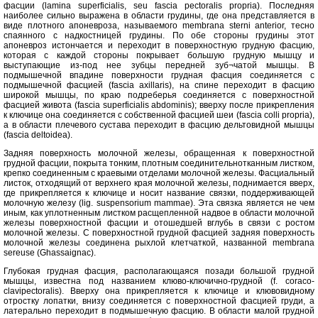
фасции (lamina superficialis, seu fascia pectoralis propria). Последняя
наиболее сильно выражена в области грудины, где она представляется в
виде плотного апоневроза, называемого membrana sterni anterior, тесно
спаянного с надкостницей грудины. По обе стороны грудины этот
апоневроз истончается и переходит в поверхностную грудную фасцию,
которая с каждой стороны покрывает большую грудную мышцу и
выступающие из-под нее зубцы передней зуб¬чатой мышцы. В
подмышечной впадине поверхности грудная фасция соединяется с
подмышечной фасцией (fascia axillaris), на спине переходит в фасцию
широкой мышцы, по краю подреберья соединяется с поверхностной
фасцией живота (fascia superficialis abdominis); вверху после прикрепления
к ключице она соединяется с собственной фасцией шеи (fascia colli propria),
а в области плечевого сустава переходит в фасцию дельтовидной мышцы
(fascia deltoidea).
Задняя поверхность молочной железы, обращенная к поверхностной
грудной фасции, покрыта тонким, плотным соединительнотканным листком,
крепко соединенным с краевыми отделами молочной железы. Фасциальный
листок, отходящий от верхнего края молочной железы, поднимается вверх,
где прикрепляется к ключице и носит название связки, поддерживающей
молочную железу (lig. suspensorium mammae). Эта связка является не чем
иным, как уплотненным листком расщепленной надвое в области молочной
железы поверхностной фасции и отошедшей вглубь в связи с ростом
молочной железы. С поверхностной грудной фасцией задняя поверхность
молочной железы соединена рыхлой клетчаткой, названной membrana
sereuse (Ghassaignac).
Глубокая грудная фасция, располагающаяся позади большой грудной
мышцы, известна под названием клюво-ключично-грудной (f. coraco-
clavipectoralis). Вверху она прикрепляется к ключице и клювовидному
отростку лопатки, внизу соединяется с поверхностной фасцией груди, а
латерально переходит в подмышечную фасцию. В области малой грудной