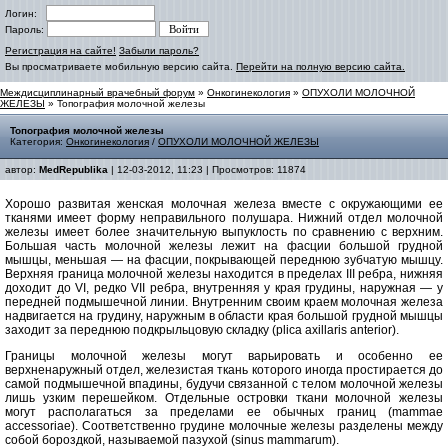
Логин:
Пароль:
Регистрация на сайте!
Забыли пароль?
Вы просматриваете мобильную версию сайта.
Перейти на полную версию сайта.
Междисциплинарный врачебный форум
»
Онкогинекология
»
ОПУХОЛИ МОЛОЧНОЙ
ЖЕЛЕЗЫ
» Топография молочной железы
Топография молочной железы
Категория:
Онкогинекология
/
ОПУХОЛИ МОЛОЧНОЙ ЖЕЛЕЗЫ
автор:
MedRepublika
| 12-03-2012, 11:23 | Просмотров: 11874
Хорошо развитая женская молочная железа вместе с окружающими ее
тканями имеет форму неправильного полушара. Нижний отдел молочной
железы имеет более значительную выпуклость по сравнению с верхним.
Большая часть молочной железы лежит на фасции большой грудной
мышцы, меньшая — на фасции, покрывающей переднюю зубчатую мышцу.
Верхняя граница молочной железы находится в пределах III ребра, нижняя
доходит до VI, редко VII ребра, внутренняя у края грудины, наружная — у
передней подмышечной линии. Внутренним своим краем молочная железа
надвигается на грудину, наружным в области края большой грудной мышцы
заходит за переднюю подкрыльцовую складку (plica axillaris anterior).
Границы молочной железы могут варьировать и особенно ее
верхненаружный отдел, железистая ткань которого иногда простирается до
самой подмышечной впадины, будучи связанной с телом молочной железы
лишь узким перешейком. Отдельные островки ткани молочной железы
могут располагаться за пределами ее обычных границ (mammae
accessoriae). Соответственно грудине молочные железы разделены между
собой бороздкой, называемой пазухой (sinus mammarum).