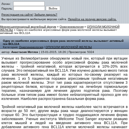
Логин:
Пароль:
Регистрация на сайте!
Забыли пароль?
Вы просматриваете мобильную версию сайта.
Перейти на полную версию сайта.
Междисциплинарный врачебный форум
»
Онкогинекология
»
ОПУХОЛИ МОЛОЧНОЙ
ЖЕЛЕЗЫ
» Одну из наиболее агрессивных форм рака молочной железы вызывает
активный ген BCL11A
Одну из наиболее агрессивных форм рака молочной железы вызывает активный
ген BCL11A
Категория:
Онкогинекология
/
ОПУХОЛИ МОЛОЧНОЙ ЖЕЛЕЗЫ
автор:
Анастасия Мотлох
| 15-01-2015, 16:26 | Просмотров: 5324
Ученые из Великобритании обнаружили новый ген, который при мутации
вызывает прогрессирование особо агрессивной формы рака молочной
железы - тройной негативной, которая встречается в 10%-20% всех
случаев. Это гиперактивный ген BCL11A. Уже изучено довольно много типов
рака молочной железы, каждый из которых по-своему реагирует на
лечение. 1 из 5 пациентов поражен агрессивным тройным негативным
раком молочной железы. Этот тип рака характеризуется отсутствием 3
рецепторных белков, которые и реагируют на лечебную гормональную
терапию, назначаемую для лечения других подтипов рака. Поэтому
больные этим типом рака имеют более неблагоприятный прогноз для его
излечения. Наиболее распространена базальная форма рака.
Тройной негативный рак молочной железы наиболее часто встречаются в
возрасте до 50 лет, другие виды рака чаще диагностируются у женщин
старше 60. Это быстрорастущая и трудно поддающаяся лечению форма
заболевания. Ученые института Wellcome Trust Sanger изучали реакцию
клеток мышей и людей на введение активного гена BCL11A. При
добавлении активного гена BCL11A клетки молочной железы начинают