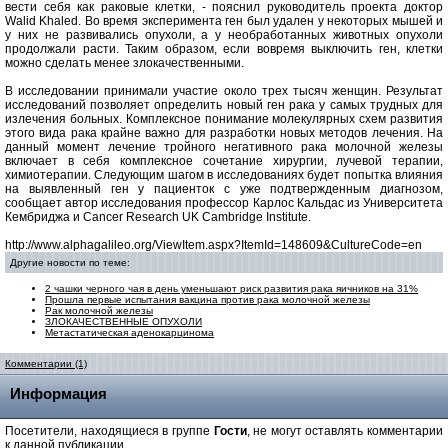
вести себя как раковые клетки, - пояснил руководитель проекта доктор
Walid Khaled. Во время эксперимента ген был удален у некоторых мышей и
у них не развивались опухоли, а у необработанных животных опухоли
продолжали расти. Таким образом, если вовремя выключить ген, клетки
можно сделать менее злокачественными.
В исследовании принимали участие около трех тысяч женщин. Результат
исследований позволяет определить новый ген рака у самых трудных для
излечения больных. Комплексное понимание молекулярных схем развития
этого вида рака крайне важно для разработки новых методов лечения. На
данный момент лечение тройного негативного рака молочной железы
включает в себя комплексное сочетание хирургии, лучевой терапии,
химиотерапии. Следующим шагом в исследованиях будет попытка влияния
на выявленный ген у пациенток с уже подтвержденным диагнозом,
сообщает автор исследования профессор Карлос Кальдас из Университета
Кембриджа и Cancer Research UK Cambridge Institute.
http://www.alphagalileo.org/ViewItem.aspx?ItemId=148609&CultureCode=en
Другие новости по теме:
2 чашки черного чая в день уменьшают риск развития рака яичников на 31%
Прошла первые испытания вакцина против рака молочной железы
Рак молочной железы
ЗЛОКАЧЕСТВЕННЫЕ ОПУХОЛИ
Метастатическая аденокарцинома
Комментарии (1)
Информация
Посетители, находящиеся в группе
Гости
, не могут оставлять комментарии
к данной публикации.