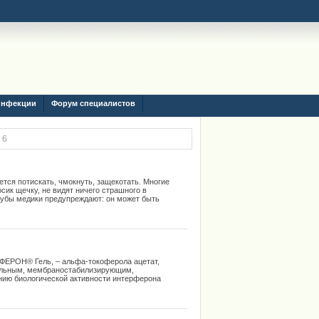
инфекции
Форум специалистов
 6
ется потискать, чмокнуть, защекотать. Многие
сик щечку, не видят ничего страшного в
 губы медики предупреждают: он может быть
ФЕРОН® Гель, – альфа-токоферола ацетат,
тельным, мембраностабилизирующим,
нию биологической активности интерферона