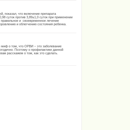
й, показал, что включение препарата
98 суток против 3,89±1,0 суток при применении
о правильное и своевременное лечение
оровлению и облегчению состояния ребенка.
 миф о том, что ОРВИ – это заболевание
логодично. Поэтому о профилактике данной
вам расскажем о том, как это сделать.