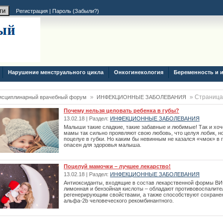
Регистрация
|
Пароль (
Забыли?
)
Нарушение менструального цикла
Онкогинекология
Беременность и 
»
» Страница
исциплинарный врачебный форум
ИНФЕКЦИОННЫЕ ЗАБОЛЕВАНИЯ
Почему нельзя целовать ребенка в губы?
13.02.18 | Раздел:
ИНФЕКЦИОННЫЕ ЗАБОЛЕВАНИЯ
Малыши такие сладкие, такие забавные и любимые! Так и хоч
мамы так сильно проявляют свою любовь, что целуя лобик, но
поцелуе в губки. Но каким бы невинным не казался «чмок» в
опасен для здоровья малыша.
Поцелуй мамочки – лучшее лекарство!
13.02.18 | Раздел:
ИНФЕКЦИОННЫЕ ЗАБОЛЕВАНИЯ
Антиоксиданты, входящие в состав лекарственной формы ВИ
лимонная и бензойная кислоты – обладают противовоспали
регенерирующим свойствами, а также способствуют сохране
альфа-2b человеческого рекомбинантного.