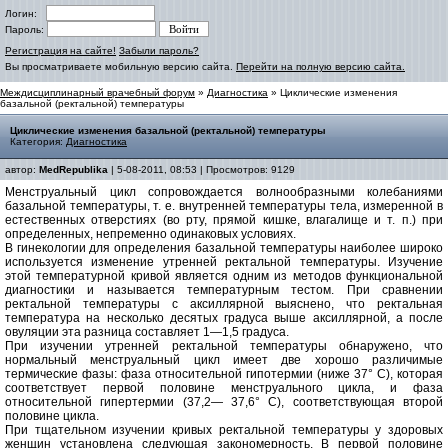
Логин:
Пароль:
Регистрация на сайте!
Забыли пароль?
Вы просматриваете мобильную версию сайта.
Перейти на полную версию сайта.
Междисциплинарный врачебный форум
»
Диагностика
» Циклические изменения
базальной (ректальной) температуры
Циклические изменения базальной (ректальной) температуры
Категория:
Диагностика
автор:
MedRepublika
| 5-08-2011, 08:53 | Просмотров: 9129
Менструальный цикл сопровождается волнообразными колебаниями
базальной температуры, т. е. внутренней температуры тела, измеренной в
естественных отверстиях (во рту, прямой кишке, влагалище и т. п.) при
определенных, непременно одинаковых условиях.
В гинекологии для определения базальной температуры наиболее широко
используется изменение утренней ректальной температуры. Изучение
этой температурной кривой является одним из методов функциональной
диагностики и называется температурным тестом. При сравнении
ректальной температуры с аксиллярной выяснено, что ректальная
температура на несколько десятых градуса выше аксиллярной, а после
овуляции эта разница составляет 1—1,5 градуса.
При изучении утренней ректальной температуры обнаружено, что
нормальный менструальный цикл имеет две хорошо различимые
термические фазы: фаза относительной гипотермии (ниже 37° С), которая
соответствует первой половине менструального цикла, и фаза
относительной гипертермии (37,2— 37,6° С), соответствующая второй
половине цикла.
При тщательном изучении кривых ректальной температуры у здоровых
женщин установлена следующая закономерность. В первой половине