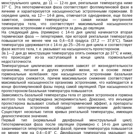
менструального цикла, до 11 — 12-го дня, ректальная температура ниже
37° С. Эта гипотермическая фаза соответствует фолликулиновой фазе в
яичнике и характеризуется насыщенностью эстрогенными гормонами. В
середине цикла, на 12— 14-й день, отмечается однодневное, еще более
заметное, снижение температуры — самая низкая внутренняя
температура тела, что соответствует максимальной насыщенности
организма эстрогенами и наблюдается за день до овуляции.
На следующий день (примерно с 14-го дня цикла) начинается вторая
термическая фаза — гипертермия, при которой ректальная температура
повышается не менее чем на 0,4—0,8 градуса (37,2 — 37,6°С). Такая
температура удерживается с 14-го до 25—26-го дня цикла и соответствует
фазе желтого тела, т. е. указывает на насыщенность прогестероном.
За 1—2 дня до менструации температура опять снижается до 37°С и ниже,
что происходит из-за наступающей в конце цикла гормональной
недостаточности.
Температурные циклические изменения зависят от жизнедеятельности
организма, питания и других условий жизни, но в основе лежат
гормональные колебания: при насыщенности эстрогенами базальная
температура снижается, причем максимальное снижение соответствует
максимальной насыщенности организма эстрогенами, что наблюдается в
конце фолликулиновой фазы перед самой овуляцией. При насыщенности
прогестероном базальная температура повышается.
Зависимость базальной температуры тела от уровня эстрогенов и гормона
желтого тела подтверждена экспериментально. Доказано, что инъекции
прогестерона вызывают слабый гипертермический эффект, а препараты
натуральных эстрогенов обладают гипотермическим действием.
Существует несколько типов кривых ректальной температуры, имеющих
диагностическое значение.
Первый тип (нормальный двухфазный менструальный цикл).
Гипотермическая фаза после овуляции (примерно с 14-го дня цикла)
заканчивается гипертермической фазой, причем температура повышается
не менее чем на 0,4—0,8° С. Двухфазная температура указывает на