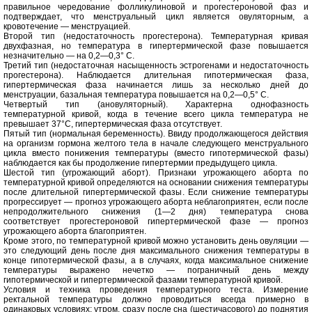
правильное чередование фолликулиновой и прогестероновой фаз и
подтверждает, что менструальный цикл является овуляторным, а
кровотечение — менструацией.
Второй тип (недостаточность прогестерона). Температурная кривая
двухфазная, но температура в гипертермической фазе повышается
незначительно — на 0,2—0,3° С.
Третий тип (недостаточная насыщенность эстрогенами и недостаточность
прогестерона). Наблюдается длительная гипотермическая фаза,
гипертермическая фаза начинается лишь за несколько дней до
менструации, базальная температура повышается на 0,2—0,5° С.
Четвертый тип (ановуляторный). Характерна однофазность
температурной кривой, когда в течение всего цикла температура не
превышает 37°С, гипертермическая фаза отсутствует.
Пятый тип (нормальная беременность). Ввиду продолжающегося действия
на организм гормона желтого тела в начале следующего менструального
цикла вместо понижения температуры (вместо гипотермической фазы)
наблюдается как бы продолжение гипертермии предыдущего цикла.
Шестой тип (угрожающий аборт). Признаки угрожающего аборта по
температурной кривой определяются на основании снижения температуры
после длительной гипертермической фазы. Если снижение температуры
прогрессирует — прогноз угрожающего аборта неблагоприятен, если после
непродолжительного снижения (1—2 дня) температура снова
соответствует прогестероновой гипертермической фазе — прогноз
угрожающего аборта благоприятен.
Кроме этого, по температурной кривой можно установить день овуляции —
это следующий день после дня максимального снижения температуры в
конце гипотермической фазы, а в случаях, когда максимальное снижение
температуры выражено нечетко — пограничный день между
гипотермической и гипертермической фазами температурной кривой.
Условия и техника проведения температурного теста. Измерение
ректальной температуры должно проводиться всегда примерно в
одинаковых условиях: утром, сразу после сна (шестичасового) до поднятия