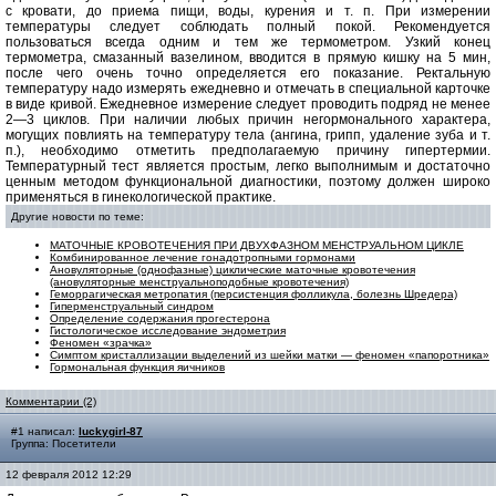
с кровати, до приема пищи, воды, курения и т. п. При измерении
температуры следует соблюдать полный покой. Рекомендуется
пользоваться всегда одним и тем же термометром. Узкий конец
термометра, смазанный вазелином, вводится в прямую кишку на 5 мин,
после чего очень точно определяется его показание. Ректальную
температуру надо измерять ежедневно и отмечать в специальной карточке
в виде кривой. Ежедневное измерение следует проводить подряд не менее
2—3 циклов. При наличии любых причин негормонального характера,
могущих повлиять на температуру тела (ангина, грипп, удаление зуба и т.
п.), необходимо отметить предполагаемую причину гипертермии.
Температурный тест является простым, легко выполнимым и достаточно
ценным методом функциональной диагностики, поэтому должен широко
применяться в гинекологической практике.
Другие новости по теме:
МАТОЧНЫЕ КРОВОТЕЧЕНИЯ ПРИ ДВУХФАЗНОМ МЕНСТРУАЛЬНОМ ЦИКЛЕ
Комбинированное лечение гонадотропными гормонами
Ановуляторные (однофазные) циклические маточные кровотечения
(ановуляторные менструальноподобные кровотечения)
Геморрагическая метропатия (персистенция фолликула, болезнь Шредера)
Гиперменструальный синдром
Определение содержания прогестерона
Гистологическое исследование эндометрия
Феномен «зрачка»
Симптом кристаллизации выделений из шейки матки — феномен «папоротника»
Гормональная функция яичников
Комментарии (2)
#1 написал:
luckygirl-87
Группа: Посетители
12 февраля 2012 12:29