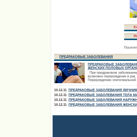
К
И
Посетит
ПРЕДРАКОВЫЕ ЗАБОЛЕВАНИЯ
ПРЕДРАКОВЫЕ ЗАБОЛЕВАН
ЖЕНСКИХ ПОЛОВЫХ ОРГАН
При предраковом заболевани
возможно перерождение в рак.
Перерождению эпителиальной 
раковую предшествует ряд
гиперпластических и метаплас
10.12.11
ПРЕДРАКОВЫЕ ЗАБОЛЕВАНИЯ ЯИЧНИ
изменений клеточных элементо
предраковым состояниям отно
10.12.11
ПРЕДРАКОВЫЕ ЗАБОЛЕВАНИЯ ТЕЛА М
гиперплазия и гипертрофия эпи
10.12.11
ПРЕДРАКОВЫЕ ЗАБОЛЕВАНИЯ НАРУЖ
увеличение количества митозо
ПОЛОВЫХ ОРГАНОВ
10.12.11
ПРЕДРАКОВЫЕ ЗАБОЛЕВАНИЯ ЖЕНСК
появление клеточной атипии и
гиперкератоза до
ПОЛОВЫХ ОРГАНОВ