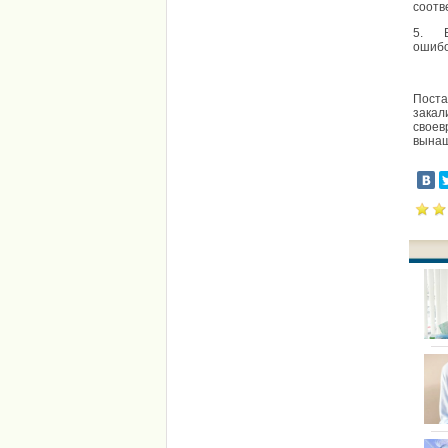
соотв
5. Вн
ошибо
Поста
закал
своев
вынаш