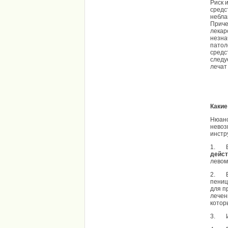
Риск 
средс
небла
Приче
лекар
незна
патол
средс
следу
лечат
Какие
Нюанс
невоз
инстр
1. Во
дейст
левом
2. В
пениц
для п
лечен
котор
3. 