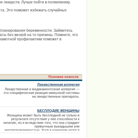
 лекарств. Лучше пойти в поликлинику.
та. Это поможет избежать случайных
е планирования беременности. Займитесь
ты без веской на то причины. Помните, что
грамотной профилактики поможет в
Похожие новости
Лекарственная аллергия
Лекарственная и медикаментозная аллергия —
это специфическая реакция иммунной системы
на лекарственные препараты.
БЕСПЛОДИЕ ЖЕНЩИНЫ
Женщина может быть бесплодной не только в
результате отсутствия у нее способности к
зачатию, но и вследствие того, что она страдает
привычным выкидышем или
мертворождаемостью. Хотя в конечном итоге в
обоих случаях женщина бездетна, здесь речь о
бесплодии будет идти только в случаях, когда у