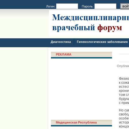
Логин:
Пароль:
Диагностика
Гинекологические заболевания
РЕКЛАМА
Опублик
Физио
к сож
естес
хрони
том с
будущ
с при
Но са
свобо
особе
истор
Медицинская Республика
концо