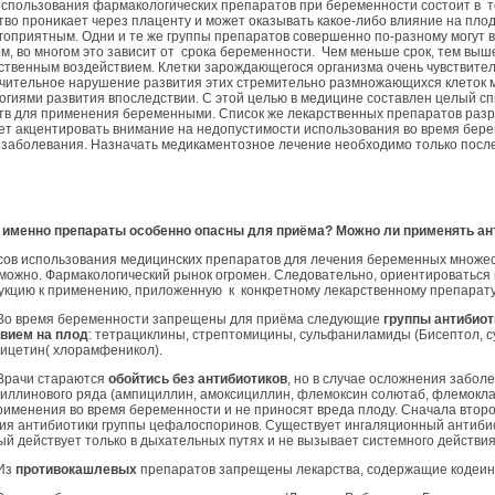
использования фармакологических препаратов при беременности состоит в т
тво проникает через плаценту и может оказывать какое-либо влияние на пло
гоприятным. Одни и те же группы препаратов совершенно по-разному могут в
м, во многом это зависит от срока беременности. Чем меньше срок, тем вы
ственным воздействием. Клетки зарождающегося организма очень чувствите
чительное нарушение развития этих стремительно размножающихся клеток
огиями развития впоследствии. С этой целью в медицине составлен целый 
тв для применения беременными. Список же лекарственных препаратов раз
ет акцентировать внимание на недопустимости использования во время бер
 заболевания. Назначать медикаментозное лечение необходимо только после 
 именно препараты особенно опасны для приёма?
Можно ли применять ан
ов использования медицинских препаратов для лечения беременных множес
можно. Фармакологический рынок огромен. Следовательно, ориентироваться н
укцию к применению, приложенную к конкретному лекарственному препарату 
 время беременности запрещены для приёма следующие
группы антибиот
вием на плод
: тетрациклины, стрептомицины, сульфаниламиды (Бисептол, 
ицетин( хлорамфеникол).
рачи стараются
обойтись без антибиотиков
, но в случае осложнения забол
иллинового ряда (ампициллин, амоксициллин, флемоксин солютаб, флемокла
рименения во время беременности и не приносят вреда плоду. Сначала втор
ия антибиотики группы цефалоспоринов. Существует ингаляционный антибио
ый действует только в дыхательных путях и не вызывает системного действия
Из
противокашлевых
препаратов запрещены лекарства, содержащие кодеин 