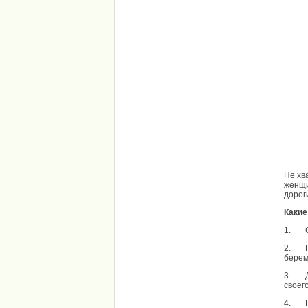
Не хв
женщи
дорог
Какие
1. Са
2. Пе
берем
3. Да
своег
4. По