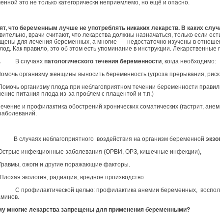
енной это не только категорически неприемлемо, но ещё и опасно.
ят, что беременным лучше не употреблять никаких лекарств. В каких сл
вительно, врачи считают, что лекарства должны назначаться, только если ес
щены для лечения беременных, а многие — недостаточно изучены в отношен
плод. Как правило, это об этом есть упоминание в инструкции. Лекарственные
.
В случаях
патологического течения беременности
, когда необходимо:
мочь организму женщины выносить беременность (угроза прерывания, риск
мочь организму плода при неблагоприятном течении беременности правильн
ение питания плода из-за проблем с плацентой и т.п.)
чение и профилактика обострений хронических соматических (гастрит, анеми
заболеваний.
 случаях неблагоприятного воздействия на организм беременной
экзо
трые инфекционные заболевания (ОРВИ, ОРЗ, кишечные инфекции),
авмы, ожоги и другие поражающие факторы.
охая экология, радиация, вредное производство.
С профилактической целью: профилактика анемии беременных, восполн
аминов.
у многие лекарства запрещены для применения беременными?