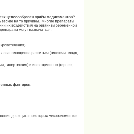
учаях целесообразен приём медикаментов?
ть веские на то причины. Многие препараты
ии их воздействия на организм беременной
 препараты могут назначаться:
 кровотечения)
о и полноценно развиться (гипоксия плода,
я, гипертензия) и инфекционных (герпес,
генных факторов
:
ение дефицита некоторых микроэлементов