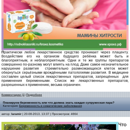
П
рактически любое лекарственное средство проникает через плаценту.
Воздействие его на организм будущего ребёнка может быть и
благоприятным, и неблагоприятным. Одни и те же группы препаратов
совершенно по-разному могут влиять на плод. Даже самое незначительное
нарушение развития стремительно размножающихся клеток может
обернуться серьёзными врождёнными патологиями развития. В медицине
составлен целый список лекарственных препаратов, запрещённых для
применения беременными. Список же лекарственных препаратов,
разрешенных к применению, весьма ограничен.
Комментарии (1)
Подробнее
Планируем беременность или что должна знать каждая супружеская пара?
Категория:
Беременность и соматические заболевания
автор:
laramir
| 20-08-2013, 13:37 | Просмотров: 4664
Что