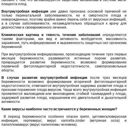
связано с тем, что активизируются защитные механизмы в системе мать-
плацента-плод.
Внутриутробная инфекция
уже давно признана основной причиной не
только перинатальной заболеваемости, но и смертности плода и
новорожденных, поэтому крайне важно беречь себя от вирусных инфекций,
а в случае заболеваемости, незамедлительно обращаться к врачу для
диагностики и своевременного лечения.
Клиническая картина и тяжесть течения заболевания
определяются
такими факторами, как вид и активность возбудителя, массивность
заражения, путь инфицирования и выраженность защитных сил организма
беременной.
При внутриутробном инфицировании, происходящем течение трех первых
месяцев беременности, развиваются истинные пороки развития,
прекращается развитие беременности, возможно формирование
первичной фетоплацентарной недостаточности, самопроизвольные
аборты.
В случае развития внутриутробной инфекции
после трех месяцев
беременности возможно формирование вторичной фетоплацентарной
недостаточности, отмечаются внутриутробная задержка развития плода и
признаки поражения плода вирусом. Чаще всего внутриутробная инфекция
проявляется маловодием или многоводием, стойкой тахикардией у плода,
задержкой развития плода, нарушением его двигательной и дыхательной
активности.
Какие вирусы наиболее часто встречаются у беременных женщин?
В период беременности особенно опасен грипп, цитомегаловирусная
инфекция, герпевирус, вирус varicella-zoster (ветряная оспа) и
папилломавирус (вирус папилломы человека).