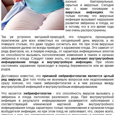
разные: бактериальные,
скрытые и вирусные. Сегодня
мы с вами поговорим о
вирусных инфекциях
. Не
только потому, что вирусные
инфекции вызывают нарушения
развития эмбриона и плода, но
и потому, что в это время года
они очень распространены.
Так уж устроено матушкой-природой, что плацента проницаема
практически для всех известных на сегодняшний день вирусов, а их
поверьте столько, что даже трудно сосчитать все. Но при этом вирусные
заболевания далеко не всегда приводят к заражению плода. Это зависит от
ряда факторов, но, в первую очередь, от характера инфекционных агентов
их способности вызывать патологические изменения в тканях и органах
эмбриона и плода. Следует также знать, что
различают внутриутробное
инфицирование плода и внутриутробную инфекцию.
При обоих
состояниях заражение происходит в период беременности или во время
родов.
Достоверно известно, что
причиной эмбриофетопатии является целый
ряд вирусов.
Для того чтобы не возникало вопросов или недопонимания
сразу поясню, что такое эмбриофетопатия и в чем разница между
внутриутробной инфекцией и внутриутробным инфицированием.
Что касается
эмбриофетопатии
- это способность вирусов вызывать у
эмбриона и плода патологию различного рода. При внутриутробной
инфекции в результате инфицирования развиваются заболевания с
соответствующей клинической картиной. Для внутриутробного
инфицирования плода характерно только проникновение в организм плода
возбудителя инфекции, но при этом плод не заболевает, что, скорее всего,