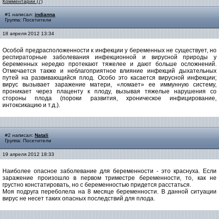
Комментарии (7)
#1 написал:
indianna
Группа: Посетители
18 апреля 2012 13:34
Особой предрасположенности к инфекции у беременных не существует, но
респираторные заболевания инфекционной и вирусной природы у
беременных нередко протекают тяжелее и дают больше осложнений.
Отмечается также и неблагоприятное влияние инфекций дыхательных
путей на развивающийся плод. Особо это касается вирусной инфекции;
вирус вызывает заражение матери, «ломает» ее иммунную систему,
проникает через плаценту к плоду, вызывая тяжелые нарушения со
стороны плода (пороки развития, хроническое инфицирование,
интоксикацию и т.д.).
#2 написал:
Natali
Группа: Посетители
19 апреля 2012 18:33
Наиболее опасное заболевание для беременности - это краснуха. Если
заражение произошло в первом триместре беременности, то, как не
грустно констатировать, но с беременностью придется расстаться.
Моя подруга переболела на 8 месяце беременности. В данной ситуации
вирус не несет таких опасных последствий для плода.