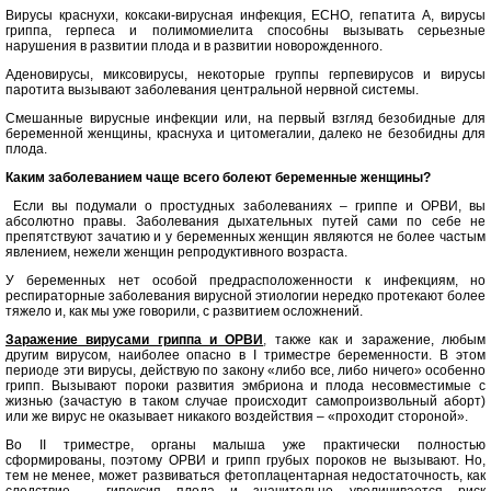
Вирусы краснухи, коксаки-вирусная инфекция, ECHO, гепатита А, вирусы
гриппа, герпеса и полимомиелита способны вызывать серьезные
нарушения в развитии плода и в развитии новорожденного.
Аденовирусы, миксовирусы, некоторые группы герпевирусов и вирусы
паротита вызывают заболевания центральной нервной системы.
Смешанные вирусные инфекции или, на первый взгляд безобидные для
беременной женщины, краснуха и цитомегалии, далеко не безобидны для
плода.
Каким заболеванием чаще всего болеют беременные женщины?
Если вы подумали о простудных заболеваниях – гриппе и ОРВИ, вы
абсолютно правы. Заболевания дыхательных путей сами по себе не
препятствуют зачатию и у беременных женщин являются не более частым
явлением, нежели женщин репродуктивного возраста.
У беременных нет особой предрасположенности к инфекциям, но
респираторные заболевания вирусной этиологии нередко протекают более
тяжело и, как мы уже говорили, с развитием осложнений.
Заражение вирусами гриппа и ОРВИ
,
также как и заражение, любым
другим вирусом, наиболее опасно в I триместре беременности. В этом
перио
д
е эти вирусы, действую по закону «либо все, либо ничего» особенно
грипп. Вызывают пороки развития эмбриона и плода несовместимые с
жизнью (зачастую в таком случае происходит самопроизвольный аборт)
или же вирус не оказывает никакого воздействия – «проходит стороной».
Во II триместре, органы малыша уже практически полностью
сформированы, поэтому ОРВИ и грипп грубых пороков не вызывают. Но,
тем не менее, может развиваться фетоплацентарная недостаточность, как