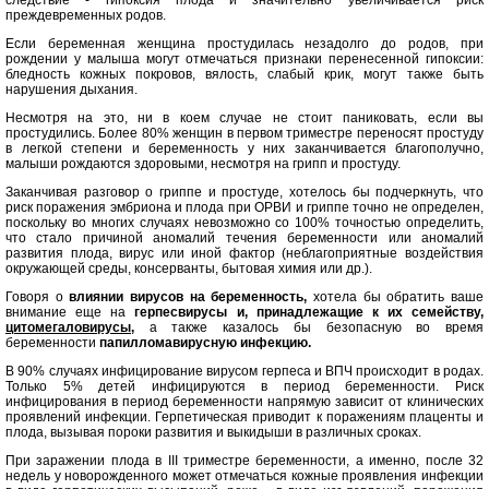
следствие - гипоксия плода и значительно увеличивается риск
преждевременных родов.
Если беременная женщина простудилась незадолго до родов, при
рождении у малыша могут отмечаться признаки перенесенной гипоксии:
бледность кожных покровов, вялость, слабый крик, могут также быть
нарушения дыхания.
Несмотря на это, ни в коем случае не стоит паниковать, если вы
простудились. Более 80% женщин в первом триместре переносят простуду
в легкой степени и беременность у них заканчивается благополучно,
малыши рождаются здоровыми, несмотря на грипп и простуду.
Заканчивая разговор о гриппе и простуде, хотелось бы подчеркнуть, что
риск поражения эмбриона и плода при ОРВИ и гриппе точно не определен,
поскольку во многих случаях невозможно со 100% точностью определить,
что стало причиной аномалий течения беременности или аномалий
развития плода, вирус или иной фактор (неблагоприятные воздействия
окружающей среды, консерванты, бытовая химия или др.).
Говоря о
влиянии вирусов на беременность,
хотела бы обратить ваше
внимание еще на
герпеcвирусы и, принадлежащие к их семейству,
цитомегаловирусы
,
а также казалось бы безопасную во время
беременности
папилломавирусную инфекцию.
В 90% случаях инфицирование вирусом герпеса и ВПЧ происходит в родах.
Только 5% детей инфицируются в период беременности. Риск
инфицирования в период беременности напрямую зависит от клинических
проявлений инфекции. Герпетическая приводит к поражениям плаценты и
плода, вызывая пороки развития и выкидыши в различных сроках.
При заражении плода в III триместре беременности, а именно, после 32
недель у новорожденного может отмечаться кожные проявления инфекции