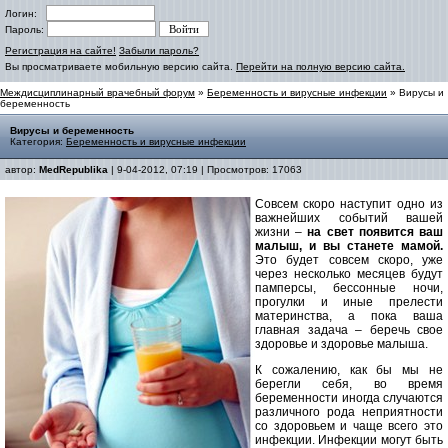
Логин:
Пароль:
Регистрация на сайте!
Забыли пароль?
Вы просматриваете мобильную версию сайта.
Перейти на полную версию сайта.
Междисциплинарный врачебный форум
»
Беременность и вирусные инфекции
» Вирусы и
беременность
Вирусы и беременность
Категория:
Беременность и вирусные инфекции
автор:
MedRepublika
| 9-04-2012, 07:19 | Просмотров: 17063
Совсем скоро наступит одно из
важнейших событий вашей
жизни –
на свет появится ваш
малыш, и вы станете мамой.
Это будет совсем скоро, уже
через несколько месяцев будут
памперсы, бессонные ночи,
прогулки и иные прелести
материнства, а пока ваша
главная задача – беречь свое
здоровье и здоровье малыша.
К сожалению, как бы мы не
берегли себя, во время
беременности иногда случаются
различного рода неприятности
со здоровьем и чаще всего это
инфекции. Инфекции могут быть