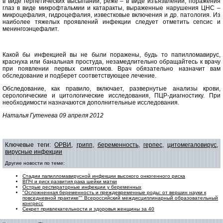
в виде герпетических высыпаний, реже – в виде изъязвлений, поражения
глаз в виде микрофтальмии и катаракты, выраженные нарушения ЦНС –
микроцефалия, гидроцефалия, известковые включения и др. патология. Из
наиболее тяжелых проявлений инфекции следует отметить сепсис и
менингоэнцефалит.
Какой бы инфекцией вы не были поражены, будь то папилломавирус,
краснуха или банальная простуда, незамедлительно обращайтесь к врачу
при появлении первых симптомов. Врач обязательно назначит вам
обследование и подберет соответствующее лечение.
Обследование, как правило, включает, развернутые анализы крови,
серологические и цитологические исследования, ПЦР-диагностику. При
необходимости назначаются дополнительные исследования.
Наталья Гутенева 09 апреля 2012
Ключевые теги:
ОРВИ
,
грипп
,
беременность
,
герпес
,
цитомегаловирус
,
вирусные инфекции
Другие новости по теме:
Стадии папилломавирусной инфекции высокого онкогенного риска
ВПЧ и риск развития рака шейки матки
Острые респираторные инфекции у беременных
"Осложненная беременность и преждевременные роды: от вершин науки к
повседневной практике"" Всероссийский междисциплинарный образовательный
конгресс
Секрет привлекательности и здоровья женщины за 40