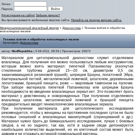
Логин:
Пароль:
Регистрация на сайте!
Забыли пароль?
Вы просматриваете мобильную версию сайта.
Перейти на полную версию сайта.
Междисциплинарный врачебный форум
»
Диагностика
» Техника взятия и обработка
влагалищных мазков
Техника взятия и обработка влагалищных мазков
Категория:
Диагностика
автор:
MedRepublika
| 5-08-2011, 08:54 | Просмотров: 20672
Материалом для цитогормональной диагностики служит отделяемое
влагалища. Для получения его можно пользоваться любым инструментом,
которым можно взять материал: пипеткой Папаниколау (изогнутая
стеклянная трубочка длиной 15—20 см, диаметром 0,5 см,
заканчивающаяся резиновой грушей), шприцем Брауна, лопаточкой Эйра,
бактериальной петлей, металлической ложечкой, шпателем, деревянными
лопаточками, браншей пинцета, реже — марлевым тампоном на палочке.
При заборе материала пипеткой Папаниколау или шприцем Брауна
необходимости во введении влагалищных зеркал нет. Это позволяет брать
материал у девственниц и новорожденных. При получении отделяемого
влагалища шпателем, металлической ложечкой и браншей пинцета
предварительно вводят гинекологические влагалищные зеркала.
При получении материала для цитологического исследования
рекомендуется, чтобы у женщины на протяжении последних суток не было
половых сношений и влагалищных манипуляций (спринцеваний н др.).
Материал нужно брать до бимануального исследования, лучше с боковых
сводов, а не из заднего, так как, хотя в заднем своде депонируется
наибольшее количество выделений, но их клеточный состав может быть
давним и не отражать истинной гормональной картины.