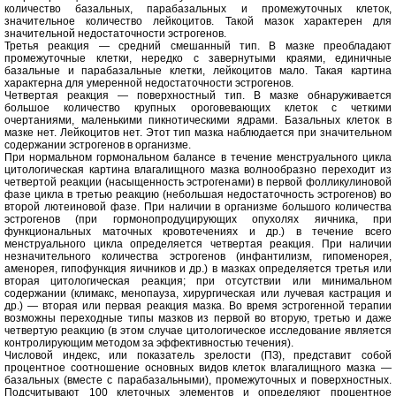
количество базальных, парабазальных и промежуточных клеток,
значительное количество лейкоцитов. Такой мазок характерен для
значительной недостаточности эстрогенов.
Третья реакция — средний смешанный тип. В мазке преобладают
промежуточные клетки, нередко с завернутыми краями, единичные
базальные и парабазальные клетки, лейкоцитов мало. Такая картина
характерна для умеренной недостаточности эстрогенов.
Четвертая реакция — поверхностный тип. В мазке обнаруживается
большое количество крупных ороговевающих клеток с четкими
очертаниями, маленькими пикнотическими ядрами. Базальных клеток в
мазке нет. Лейкоцитов нет. Этот тип мазка наблюдается при значительном
содержании эстрогенов в организме.
При нормальном гормональном балансе в течение менструального цикла
цитологическая картина влагалищного мазка волнообразно переходит из
четвертой реакции (насыщенность эстрогенами) в первой фолликулиновой
фазе цикла в третью реакцию (небольшая недостаточность эстрогенов) во
второй лютеиновой фазе. При наличии в организме большого количества
эстрогенов (при гормонопродуцирующих опухолях яичника, при
функциональных маточных кровотечениях и др.) в течение всего
менструального цикла определяется четвертая реакция. При наличии
незначительного количества эстрогенов (инфантилизм, гипоменорея,
аменорея, гипофункция яичников и др.) в мазках определяется третья или
вторая цитологическая реакция; при отсутствии или минимальном
содержании (климакс, менопауза, хирургическая или лучевая кастрация и
др.) — вторая или первая реакция мазка. Во время эстрогенной терапии
возможны переходные типы мазков из первой во вторую, третью и даже
четвертую реакцию (в этом случае цитологическое исследование является
контролирующим методом за эффективностью течения).
Числовой индекс, или показатель зрелости (ПЗ), представит собой
процентное соотношение основных видов клеток влагалищного мазка —
базальных (вместе с парабазальными), промежуточных и поверхностных.
Подсчитывают 100 клеточных элементов и определяют процентное