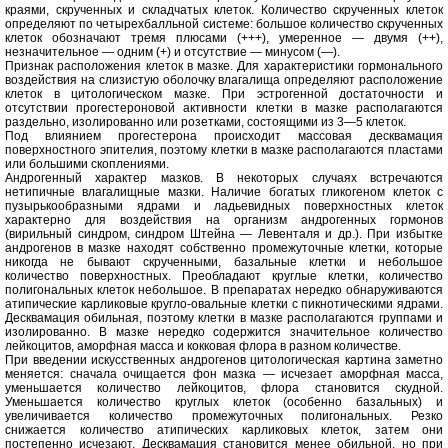
краями, скрученных и складчатых клеток. Количество скрученных клеток
определяют по четырехбалльной системе: большое количество скрученных
клеток обозначают тремя плюсами (+++), умеренное — двумя (++),
незначительное — одним (+) и отсутствие — минусом (—).
Признак расположения клеток в мазке. Для характеристики гормонального
воздействия на слизистую оболочку влагалища определяют расположение
клеток в цитологическом мазке. При эстрогенной достаточности и
отсутствии прогестероновой активности клетки в мазке располагаются
раздельно, изолированно или розетками, состоящими из 3—5 клеток.
Под влиянием прогестерона происходит массовая десквамация
поверхностного эпителия, поэтому клетки в мазке располагаются пластами
или большими скоплениями.
Андрогенный характер мазков. В некоторых случаях встречаются
нетипичные влагалищные мазки. Наличие богатых гликогеном клеток с
пузырькообразными ядрами и ладьевидных поверхностных клеток
характерно для воздействия на организм андрогенных гормонов
(вирильный синдром, синдром Штейна — Левенталя и др.). При избытке
андрогенов в мазке находят собственно промежуточные клетки, которые
никогда не бывают скрученными, базальные клетки и небольшое
количество поверхностных. Преобладают круглые клетки, количество
полигональных клеток небольшое. В препаратах нередко обнаруживаются
атипические карликовые кругло-овальные клетки с пикнотическими ядрами.
Десквамация обильная, поэтому клетки в мазке располагаются группами и
изолированно. В мазке нередко содержится значительное количество
лейкоцитов, аморфная масса и кокковая флора в разном количестве.
При введении искусственных андрогенов цитологическая картина заметно
меняется: сначала очищается фон мазка — исчезает аморфная масса,
уменьшается количество лейкоцитов, флора становится скудной.
Уменьшается количество круглых клеток (особенно базальных) и
увеличивается количество промежуточных полигональных. Резко
снижается количество атипических карликовых клеток, затем они
постепенно исчезают. Десквамация становится менее обильной, но при