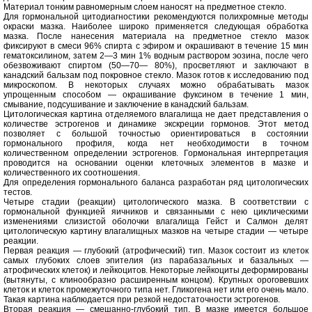
Материал тонким равномерным слоем наносят на предметное стекло.
Для гормональной цитодиагностики рекомендуются полихромные методы
окраски мазка. Наиболее широко применяется следующая обработка
мазка. После нанесения материала на предметное стекло мазок
фиксируют в смеси 96% спирта с эфиром и окрашивают в течение 15 мин
гематоксилином, затем 2—3 мин 1% водным раствором эозина, после чего
обезвоживают спиртом (50—70— 80%), просветляют и заключают в
канадский бальзам под покровное стекло. Мазок готов к исследованию под
микроскопом. В некоторых случаях можно обрабатывать мазок
упрощенным способом — окрашивание фуксином в течение 1 мин,
смывание, подсушивание и заключение в канадский бальзам.
Цитологическая картина отделяемого влагалища не дает представления о
количестве эстрогенов и динамике экскреции гормонов. Этот метод
позволяет с большой точностью ориентироваться в состоянии
гормонального профиля, когда нет необходимости в точном
количественном определении эстрогенов. Гормональная интерпретация
проводится на основании оценки клеточных элементов в мазке и
количественного их соотношения.
Для определения гормонального баланса разработан ряд цитологических
тестов.
Четыре стадии (реакции) цитологического мазка. В соответствии с
гормональной функцией яичников и связанными с нею циклическими
изменениями слизистой оболочки влагалища Гейст и Салмон делят
цитологическую картину влагалищных мазков на четыре стадии — четыре
реакции.
Первая реакция — глубокий (атрофический) тип. Мазок состоит из клеток
самых глубоких слоев эпителия (из парабазальных и базальных —
атрофических клеток) и лейкоцитов. Некоторые лейкоциты деформированы
(вытянуты, с клинообразно расширенным концом). Крупных ороговевших
клеток и клеток промежуточного типа нет. Гликогена нет или его очень мало.
Такая картина наблюдается при резкой недостаточности эстрогенов.
Вторая реакция — смешанно-глубокий тип. В мазке имеется большое