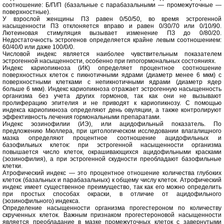
соотношение: Б/П/П (базальные с парабазальными — промежуточные —
поверхностные).
У взрослой женщины ПЗ равен 0/50/50, во время эстрогенной
насыщенности ПЗ отклоняется вправо и равен 0/30/70 или 0/10/90.
Лютеиновая стимуляция вызывает изменение ПЗ до 0/80/20.
Недостаточность эстрогенов определяется крайне левым соотношением:
60/40/0 или даже 100/0/0.
Числовой индекс является наиболее чувствительным показателем
эстрогенной насыщенности, особенно при гипогормональных состояниях.
Индекс кариопикноза (ИК) определяет процентное соотношение
поверхностных клеток с пикнотичными ядрами (диаметр менее 6 мкм) с
поверхностными клетками с непикнотичными ядрами (диаметр ядер
больше 6 мкм). Индекс кариопикноза отражает эстрогенную насыщенность
организма без учета других гормонов, так как они не вызывают
пролиферацию эпителия и не приводят к кариопикнозу. С помощью
индекса кариопикноза определяют день овуляции, а также контролируют
эффективность лечения гормональными препаратами.
Индекс эозинофилии (ИЭ), или ацидофильный показатель. По
предложению Мюллера, при цитологическом исследовании влагалищного
мазка определяют процентное соотношение ацидофильных и
базофильиых клеток: при эстрогенной насыщенности организма
повышается число клеток, окрашивающихся ацидофильными красками
(эозинофилия), а при эстрогенной скудности преобладают базофильные
клетки.
Атрофический индекс — это процентное отношение количества глубоких
клеток (базальных и парабазальных) к общему числу клеток. Атрофический
индекс имеет существенное преимущество, так как его можно определить
при простых способах окраски, в отличие от ацидофильного
(эозинофильного) индекса.
Определение насыщенности организма прогестероном по количеству
скрученных клеток. Важным признаком прогестероновой насыщенности
является преобладание в мазке промежуточных клеток с завернутыми