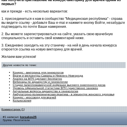
Как получить приглашение на конкурс-викторину для врачей одним из
первых?
как и прежде - есть несколько вариантов:
1. присоединиться к нам в сообщество "Медицинская республика" - справа
вы видите ссылку - добавьте Ваш e-mai и нажмите кнопку Войти, незабудьте
подтвердить по почте Ваши намерения.
2. Вы можете зарегистрироваться на сайте, указать свою врачебную
специальность и оставить свой комментарий ниже.
3. Ежедневно заходить на эту станичку - на ней в день начала конкурса
откроется ссылка на новую викторину для врачей.
Желаем вам успехов!
Другие новости по теме:
Конкурс - викторина для гинекологов
Врачи и медцентры Самары и Нижнего Новгорода
Анализ на ВПЧ сделают бесплатно
Вебинары по акушерству и гинекологии
Стадии папилломавирусной инфекции высокого онкогенного риска
Уровень официальной статистики ВПЧ существенно занижен
Актуальные вопросы акушерства и гинекологии
Амбулаторно-поликлиническая практика - в эпицентре женского здоровья
Конкурс - кроссворд для врачей
Кольпоскопия
Комментарии (1)
#1 написал:
korsakov25
Группа: Посетители