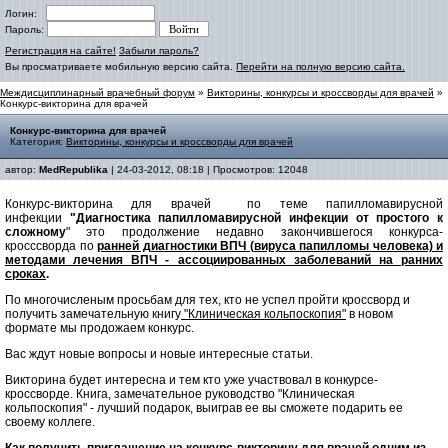
Логин:
Пароль:
Регистрация на сайте!
Забыли пароль?
Вы просматриваете мобильную версию сайта.
Перейти на полную версию сайта.
Междисциплинарный врачебный форум
»
Викторины, конкурсы и кроссворды для врачей
»
Конкурс-викторина для врачей
Конкурс-викторина для врачей
Категория:
Викторины, конкурсы и кроссворды для врачей
автор:
MedRepublika
| 24-03-2012, 08:18 | Просмотров: 12048
Конкурс-викторина для врачей по теме папилломавирусной
инфекции
"Диагностика папилломавирусной инфекции от простого к
сложному
" это продолжение недавно закончившегося конкурса-
кросссворда по
ранней диагностики ВПЧ (вируса папилломы человека) и
методами лечения ВПЧ - ассоциированных заболеваний на ранних
сроках
.
По многочисленым просьбам для тех, кто не успел пройти кроссворд и
получить замечательную книгу
"Клиническая кольпоскопия"
в новом
формате мы продожаем конкурс.
Вас ждут новые вопросы и новые интересные статьи.
Викторина будет интересна и тем кто уже участвовал в конкурсе-
кроссворде. Книга, замечательное руководство "Клиническая
кольпоскопия" - лучший подарок, выиграв ее вы сможете подарить ее
своему коллеге.