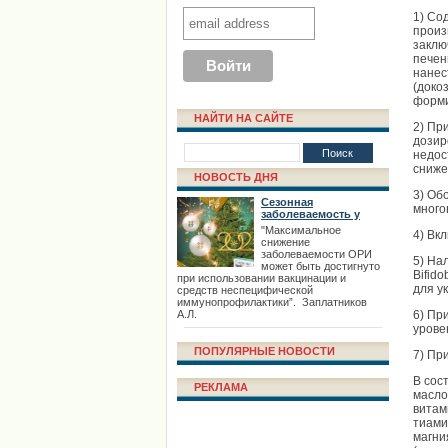
1) Со
произ
заклю
печен
нанес
(доко
форми
НАЙТИ НА САЙТЕ
2) Пр
дозир
недос
сниже
НОВОСТЬ ДНЯ
3) Об
Сезонная
много
заболеваемость у
взрослых
"Максимальное
4) Вк
снижение
заболеваемости ОРИ
5) На
может быть достигнуто
Bifid
при использовании вакцинации и
для у
средств неспецифической
иммунопрофилактики”. Заплатников
А.Л.
6) Пр
урове
ПОПУЛЯРНЫЕ НОВОСТИ
7) Пр
В сос
РЕКЛАМА
масло
витам
тиами
магни