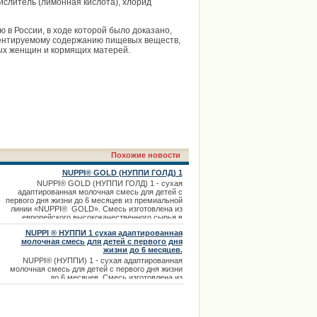
ислитель (лимонная кислота), хлорид
в России, в ходе которой было доказано,
аментируемому содержанию пищевых веществ,
ых женщин и кормящих матерей.
Похожие новости
NUPPI® GOLD (НУППИ ГОЛД) 1
NUPPI® GOLD (НУППИ ГОЛД) 1 - сухая
адаптированная молочная смесь для детей с
первого дня жизни до 6 месяцев из премиальной
линии «NUPPI® GOLD». Смесь изготовлена из
европейского высококачественного сырья в
соответствии со стандартами качества
NUPPI ® НУППИ 1 сухая адаптированная
европейской компании. Жирнокислотный состав
молочная смесь для детей с первого дня
смеси НУППИ ГО
жизни до 6 месяцев.
NUPPI® (НУППИ) 1 - сухая адаптированная
молочная смесь для детей с первого дня жизни
до 6 месяцев. Смесь изготовлена из
высококачественного европейского сырья в
соответствии со стандартами качества
европейской компании.Для более полноценного
усвоения белка организмом ребенка, НУППИ 1