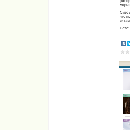
(аско
марга
Смесь
что п
витам
Фото: 