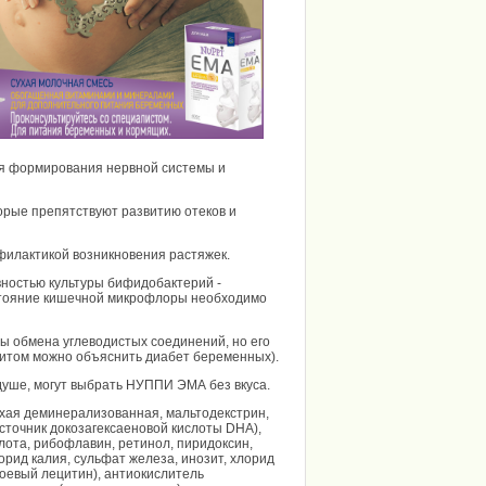
ля формирования нервной системы и
торые препятствуют развитию отеков и
офилактикой возникновения растяжек.
вностью культуры бифидобактерий -
 состояние кишечной микрофлоры необходимо
сы обмена углеводистых соединений, но его
цитом можно объяснить диабет беременных).
 душе, могут выбрать НУППИ ЭМА без вкуса.
ухая деминерализованная, мальтодекстрин,
источник докозагексаеновой кислоты DHA),
лота, рибофлавин, ретинол, пиридоксин,
рид калия, сульфат железа, инозит, хлорид
(соевый лецитин), антиокислитель