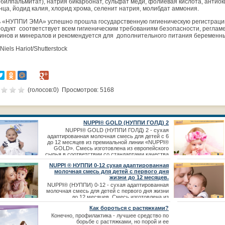
рбилпальмитат), натрия бикарбонат, сульфат меди, фолиевая кислота, антиок
нца, йодид калия, хлорид хрома, селенит натрия, молибдат аммония.
 «НУППИ ЭМА» успешно прошла государственную гигиеническую регистрацию 
родукт соответствует всем гигиеническим требованиям безопасности, регл
инов и минералов и рекомендуется для дополнительного питания беременн
Niels Hariot/Shutterstock
(голосов:
0
) Просмотров: 5168
NUPPI® GOLD (НУППИ ГОЛД) 2
NUPPI® GOLD (НУППИ ГОЛД) 2 - сухая
адаптированная молочная смесь для детей с 6
до 12 месяцев из премиальной линии «NUPPI®
GOLD». Смесь изготовлена из европейского
сырья в соответствии со стандартами качества
европейской компании. Жирнокислотный состав
NUPPI ® НУППИ 0-12 сухая адаптированная
смеси НУППИ ГОЛД 2
молочная смесь для детей с первого дня
жизни до 12 месяцев.
NUPPI® (НУППИ) 0-12 - сухая адаптированная
молочная смесь для детей с первого дня жизни
до 12 месяцев. Смесь изготовлена из
высококачественного европейского сырья в
Как бороться с растяжками?
соответствии со стандартами качества
европейской компании. Для более полноценного
Конечно, профилактика - лучшее средство по
усвоения белка организмом ребенка, НУППИ 0-
борьбе с растяжками, но порой и ее