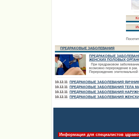
К
И
Посетит
ПРЕДРАКОВЫЕ ЗАБОЛЕВАНИЯ
ПРЕДРАКОВЫЕ ЗАБОЛЕВАН
ЖЕНСКИХ ПОЛОВЫХ ОРГАН
При предраковом заболевани
возможно перерождение в рак.
Перерождению эпителиальной 
раковую предшествует ряд
гиперпластических и метаплас
10.12.11
ПРЕДРАКОВЫЕ ЗАБОЛЕВАНИЯ ЯИЧНИ
изменений клеточных элементо
предраковым состояниям отно
10.12.11
ПРЕДРАКОВЫЕ ЗАБОЛЕВАНИЯ ТЕЛА М
гиперплазия и гипертрофия эпи
10.12.11
ПРЕДРАКОВЫЕ ЗАБОЛЕВАНИЯ НАРУЖ
увеличение количества митозо
ПОЛОВЫХ ОРГАНОВ
10.12.11
ПРЕДРАКОВЫЕ ЗАБОЛЕВАНИЯ ЖЕНСК
появление клеточной атипии и
гиперкератоза до
ПОЛОВЫХ ОРГАНОВ
Информация для специалистов здраво