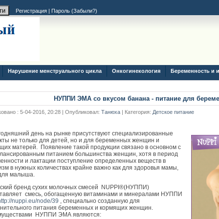
Регистрация
|
Пароль (
Забыли?
)
Нарушение менструального цикла
Онкогинекология
Беременность и 
НУППИ ЭМА со вкусом банана - питание для бере
овано : 5-04-2016, 20:28 | Опубликовал:
Танюха
| Категория:
Детское питание
годняшний день на рынке присутствуют специализированные
кты не только для детей, но и для беременных женщин и
щих матерей. Появление такой продукции связано в основном с
лансированным питанием большинства женщин, хотя в период
енности и лактации поступление определенных веществ в
изм в нужных количествах крайне важно как для здоровья мамы,
 для малыша.
ский бренд сухих молочных смесей NUPPI®(НУППИ)
тавляет смесь, обогащенную витаминами и минералами НУППИ
http://nuppi.eu/node/39
, специально созданную для
нительного питания беременных и кормящих женщин.
муществами НУППИ ЭМА являются: