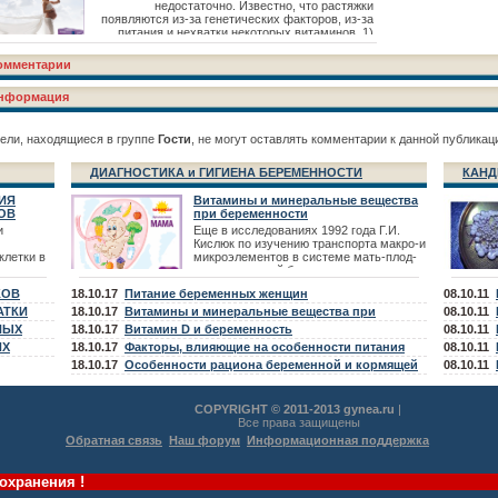
12 имеет благоприятное
недостаточно. Известно, что растяжки
появляются из-за генетических факторов, из-за
питания и нехватки некоторых витаминов. 1)
Специалисты рекомендуют разнообразить
рацион белковыми продуктами, они
омментарии
стимулируют выработку эластиновых и
коллагеновых волокон. Фрукты, овощи,
нформация
молочные проду
ели, находящиеся в группе
Гости
, не могут оставлять комментарии к данной публикац
ДИАГНОСТИКА и ГИГИЕНА БЕРЕМЕННОСТИ
КАНД
ИЯ
Витамины и минеральные вещества
ОВ
при беременности
и
Еще в исследованиях 1992 года Г.И.
Кислюк по изучению транспорта макро-и
клетки в
микроэлементов в системе мать-плод-
новорожденный были выявлены -
тических
дефицит микроэлементов Fe, Zn,
КОВ
18.10.17
Питание беременных женщин
08.10.11
в. К
сятся
АТКИ
18.10.17
Витамины и минеральные вещества при
08.10.11
телия,
НЫХ
планировании беременности
18.10.17
Витамин D и беременность
08.10.11
в,
ИХ
18.10.17
Факторы, влияющие на особенности питания
08.10.11
беременной и кормящей женщины
18.10.17
Особенности рациона беременной и кормящей
08.10.11
женщины
COPYRIGHT © 2011-2013 gynea.ru
|
Все права защищены
Обратная связь
Наш форум
Информационная поддержка
охранения !