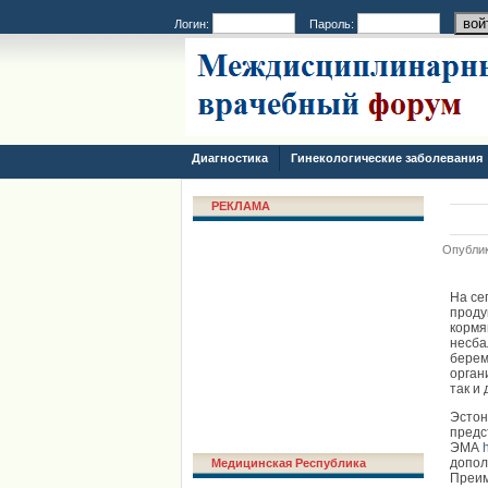
Логин:
Пароль:
Диагностика
Гинекологические заболевания
РЕКЛАМА
Опублик
На се
проду
кормя
несба
берем
орган
так и
Эстон
предс
ЭМА
допол
Медицинская Республика
Преи