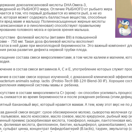
держание докозагексаеновой кислоты DHA Омега-3,
веденной из РЫБНОГО жира. Отличие РЫБНОГО от рыбьего жира
чается в том, что первый добывается из мякоти рыб, а не из
и, которая может содержать балластные вещества, способные
ти вред маме и малышу. Полиненасыщенные жирные кислоты
загексаеновая и α-линоленовая) способствуют правильному
рованию головного мозга и органов зрения малыша.
исутствие фолиевой кислоты (витамин В9) в повышенной
овке - 750 мкг. Такая доза фолиевой кислоты восполнит
таток в ней даже при многоплодной беременности. Это важный компонент д
ния риска развития дефекта нервной трубки плода.
огащение состава смеси микроэлементами, в том числе калием и магнием, ко
водия.
лючение в состав смеси витаминов А, С и Е, употребление которых служит пр
личие в составе смеси хорошо изученной, с доказанной клинической эффекти
obacterium animalis subsp. lactis (Probio-Tec® BB-12® Blend-30 IF). Хорошее
крепления иммунной системы мамы и ребенка.
исутствие в составе микроэлемента Cr (хром) - он способен усиливать процес
нь снижается во время беременности и после рождения ребенка (этим дефи
иятный банановый вкус, который нравится мамам. А тем, кому этот вкус не по
тав данной смеси входят: сухое обезжиренное молоко, сыворотка молочная с
 пальмовое, масло кокосовое, масло соевое, масло кукурузное, рыбный жир (
инный премикс (аскорбиновая кислота, токоферол, ниацин, пантотеновая кис
н, фолиевая кислота, филлохинон, биотин, кальциферол, цианкобаламин), хло
я, сульфат цинка, концентрат бифидобактерий (B.lactis), таурин, эмульгатор 