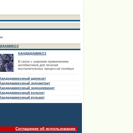
имеет благоприятное соотношение
сывороточного белка и каз
ии.
ИДАМИКОЗ
КАНДИДАМИКОЗ
В связи с широким применением
антибиотиков для лечения
воспалительных процессов половых
органов в последнее время все чаще
встречается кандидамикоз внутренних
Кандидамикозный аднексит
половых органов. Кандидамикоз может
быть первичным заболеванием и как
Кандидамикозный эндометрит
осложнение антибиотикотерапии.
Кандидамикозный эндоцервицит
Кандидамикоз (кандидоз, молочница)
Кандидамикозный кольпит
вызывается дрожжеподобными грибами
р
Кандидамикозный вульвит
Соглашение об использовании