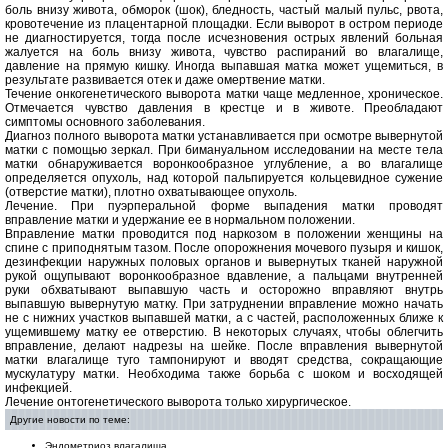
боль внизу живота, обморок (шок), бледность, частый малый пульс, рвота,
кровотечение из плацентарной площадки. Если выворот в остром периоде
не диагностируется, тогда после исчезновения острых явлений больная
жалуется на боль внизу живота, чувство распираний во влагалище,
давление на прямую кишку. Иногда выпавшая матка может ущемиться, в
результате развивается отек и даже омертвение матки.
Течение онкогенетического выворота матки чаще медленное, хроническое.
Отмечается чувство давления в крестце и в животе. Преобладают
симптомы основного заболевания.
Диагноз полного выворота матки устанавливается при осмотре вывернутой
матки с помощью зеркал. При бимануальном исследовании на месте тела
матки обнаруживается воронкообразное углубление, а во влагалище
определяется опухоль, над которой пальпируется кольцевидное сужение
(отверстие матки), плотно охватывающее опухоль.
Лечение. При пуэрперальной форме выпадения матки проводят
вправление матки и удержание ее в нормальном положении.
Вправление матки проводится под наркозом в положении женщины на
спине с приподнятым тазом. После опорожнения мочевого пузыря и кишок,
дезинфекции наружных половых органов и вывернутых тканей наружной
рукой ощупывают воронкообразное вдавление, а пальцами внутренней
руки обхватывают выпавшую часть и осторожно вправляют внутрь
выпавшую вывернутую матку. При затруднении вправление можно начать
не с нижних участков выпавшей матки, а с частей, расположенных ближе к
ущемившему матку ее отверстию. В некоторых случаях, чтобы облегчить
вправление, делают надрезы на шейке. После вправления вывернутой
матки влагалище туго тампонируют и вводят средства, сокращающие
мускулатуру матки. Необходима также борьба с шоком и восходящей
инфекцией.
Лечение онтогенетического выворота только хирургическое.
Другие новости по теме:
Эндометриоз влагалища