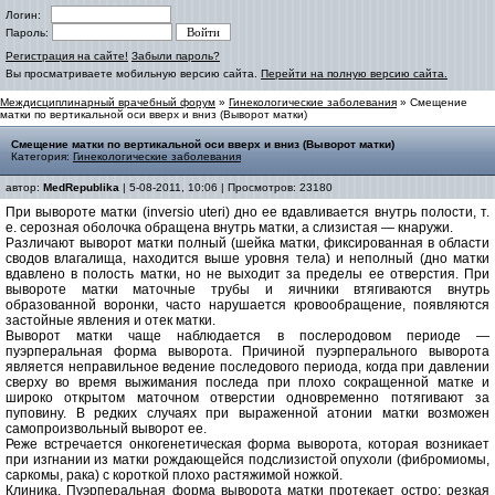
Логин:
Пароль:
Регистрация на сайте!
Забыли пароль?
Вы просматриваете мобильную версию сайта.
Перейти на полную версию сайта.
Междисциплинарный врачебный форум
»
Гинекологические заболевания
» Смещение
матки по вертикальной оси вверх и вниз (Выворот матки)
Смещение матки по вертикальной оси вверх и вниз (Выворот матки)
Категория:
Гинекологические заболевания
автор:
MedRepublika
| 5-08-2011, 10:06 | Просмотров: 23180
При вывороте матки (inversio uteri) дно ее вдавливается внутрь полости, т.
е. серозная оболочка обращена внутрь матки, а слизистая — кнаружи.
Различают выворот матки полный (шейка матки, фиксированная в области
сводов влагалища, находится выше уровня тела) и неполный (дно матки
вдавлено в полость матки, но не выходит за пределы ее отверстия. При
вывороте матки маточные трубы и яичники втягиваются внутрь
образованной воронки, часто нарушается кровообращение, появляются
застойные явления и отек матки.
Выворот матки чаще наблюдается в послеродовом периоде —
пуэрперальная форма выворота. Причиной пуэрперального выворота
является неправильное ведение последового периода, когда при давлении
сверху во время выжимания последа при плохо сокращенной матке и
широко открытом маточном отверстии одновременно потягивают за
пуповину. В редких случаях при выраженной атонии матки возможен
самопроизвольный выворот ее.
Реже встречается онкогенетическая форма выворота, которая возникает
при изгнании из матки рождающейся подслизистой опухоли (фибромиомы,
саркомы, рака) с короткой плохо растяжимой ножкой.
Клиника. Пуэрперальная форма выворота матки протекает остро: резкая