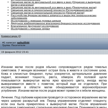
Смещение матки по вертикальной оси вверх и вниз (Опущение и выпадение
матки и влагалища)
Смещение матки по вертикальной оси вверх и вниз (Приподнятие матки)
Смещение матки в горизонтальной плоскости (Ретродевиация матки)
Смещение матки в горизонтальной плоскости (Перегиб матки)
Расстройства функции мочевого аппарата и кишок при гинекологических
заболеваниях
Исследование с помощью пулевых щипцов
Двуручное комбинированное влагалищно-брюшностеночное исследование
Влагалищное (внутренее) исследование
Исследование с помощью зеркал
Комментарии (2)
#1 написал:
galka5544
Группа: Посетители
19 февраля 2012 23:41
Изнанки матки после родов обычно сопровождается рядом тяжелых
симптомов.
У женщин возникает острая боль в животе и состояние шока.
Кожа и слизистые бледнеют, пульс ускоряется, артериальное давление
падает, возникает тошнота, рвота, обморок.
Из половой щели
показывается вывернутая матка ярко красного цвета, иногда матка
выворачивается вместе с пометом, который еще не отделился.
При
исследовании в области матки обнаруживается воронкообразная
углубление.
Изнанки матки после родов может привести к гибели женщины.
Лечение.
Под глубоким наркозом проводится осторожное вправление матки
через широко раскрытый зев.
Перед упражнением отделяют плаценту,
если она была прикреплена к вывернутой матки.
После вправления
влагалище тампонируют стерильную марлевую бинтом.
Принимаются меры