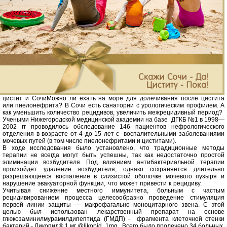
цистит и Сочи
Можно ли ехать на море для долечивания после цистита
или пиелонефрита? В Сочи есть санатории с урологическим профилем. А
как уменьшить количество рецидивов, увеличить межрецидивный период?
Учеными Нижегородской медицинской академии на базе ДГКБ №1 в 1998—
2002 гг проводилось обследование 146 пациентов нефрологического
отделения в возрасте от 4 до 15 лет с воспалительными заболеваниями
мочевых путей (в том числе пиелонефритами и циститами).
В ходе исследования было установлено, что традиционные методы
терапии не всегда могут быть успешны, так как недостаточно простой
элиминации возбудителя. Под
влиянием антибактериальной терапии
произойдет удаление возбудителя, однако сохраняется длительно
разрешающееся воспаление в слизистой оболочке мочевого пузыря и
нарушение эвакуаторной функции, что может привести к рецидиву.
Учитывая снижение местного иммунитета, больным с частым
рецидивированием процесса целесообразно проведение стимуляция
первой линии защиты — макрофагально моноцитарного звена. С этой
целью был использован лекарственный препарат на основе
глюкозаминилмурамилдипептида (ГМДП) - фрагмента клеточной стенки
бактерий - Ликопид® 1 мг @likopid_1mg . Всего было пролечено 34 больных.