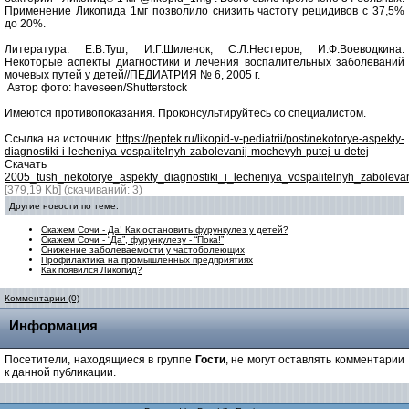
Применение Ликопида 1мг позволило снизить частоту рецидивов с 37,5%
до 20%.
Литература: Е.В.Туш, И.Г.Шиленок, С.Л.Нестеров, И.Ф.Воеводкина.
Некоторые аспекты диагностики и лечения воспалительных заболеваний
мочевых путей у детей//ПЕДИАТРИЯ № 6, 2005 г.
Автор фото: haveseen/Shutterstock
Имеются противопоказания. Проконсультируйтесь со специалистом.
Ссылка на источник:
https://peptek.ru/likopid-v-pediatrii/post/nekotorye-aspekty-
diagnostiki-i-lecheniya-vospalitelnyh-zabolevanij-mochevyh-putej-u-detej
Скачать
2005_tush_nekotorye_aspekty_diagnostiki_i_lecheniya_vospalitelnyh_zaboleva
[379,19 Kb] (cкачиваний: 3)
Другие новости по теме:
Скажем Сочи - Да! Как остановить фурункулез у детей?
Скажем Сочи - “Да”, фурункулезу - “Пока!”
Снижение заболеваемости у частоболеющих
Профилактика на промышленных предприятиях
Как появился Ликопид?
Комментарии (0)
Информация
Посетители, находящиеся в группе
Гости
, не могут оставлять комментарии
к данной публикации.