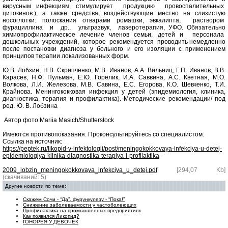
вирусным инфекциям, стимулирует продукцию провоспалительных
цитокинов.), а также средства, воздействующие местно на слизистую
носоглотки: полоскания отварами ромашки, эвкалипта, раствором
фурациллина и др., ультразвук, лазеротерапия, УФО. Обязательно
химиопрофилактическое лечение членов семьи, детей и персонала
дошкольных учреждений, которое рекомендуется проводить немедленно
после постановки диагноза у больного и его изоляции с применением
принципов терапии локализованных форм.
Ю.В. Лобзин, Н.В. Скрипченко, М.В. Иванов, А.А. Вильниц, Г.П. Иванов, В.В.
Карасев, Н.Ф. Пульман, Е.Ю. Горелик, И.А. Саввина, А.С. Кветная, М.О.
Волкова, Л.И. Железова, М.В. Савина, Е.С. Егорова, К.О. Шевченко, Т.И.
Крайнова. Менингококковая инфекция у детей (эпидемиология, клиника,
диагностика, терапия и профилактика). Методические рекомендации/ под
ред. Ю. В. Лобзина
Автор фото:Mariia Masich/Shutterstock
Имеются противопоказания. Проконсультируйтесь со специалистом.
Ссылка на источник:
https://peptek.ru/likopid-v-infektologii/post/meningokokkovaya-infekciya-u-detej-
epidemiologiya-klinika-diagnostika-terapiya-i-profilaktika
2009_lobzin_meningokokkovaya_infekciya_u_detej.pdf
[294,07 Kb]
(cкачиваний: 5)
Другие новости по теме:
Скажем Сочи - “Да”, фурункулезу - “Пока!”
Снижение заболеваемости у частоболеющих
Профилактика на промышленных предприятиях
Как появился Ликопид?
ГОНОРЕЯ У ДЕВОЧЕК