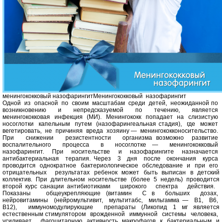
менингококковый назофарингит
Менингококковый назофарингит
Одной из опасной по своим масштабам среди детей, неожиданной по
возникновению и непредсказуемой по течению, является
менингококковая инфекция (МИ). Менингококк попадает на слизистую
носоглотки капельным путем (назофарингеальная стадия), где может
вегетировать, не причиняя вреда хозяину — менингококконосительство.
При снижении резистентности организма возможно развитие
воспалительного процесса в носоглотке — менингококковый
назофарингит. При носительстве и назофарингите назначается
антибактериальная терапия. Через 3 дня после окончания курса
проводится однократное бактериологическое обследование и при его
отрицательных результатах ребенок может быть выписан в детский
коллектив. При длительном носительстве (более 5 недель) проводится
второй курс санации антибиотиками широкого спектра действия.
Показаны общеукрепляющие (витамин С в больших дозах,
нейровитамины (нейромультивит, мультитабс, мильгамма — В1, В6,
В12), иммуномодулирующие препараты (Ликопид 1 мг является
естественным стимулятором врожденной иммунной системы человека,
усиливает фагоцитарную активность макрофагов к бактериальным и