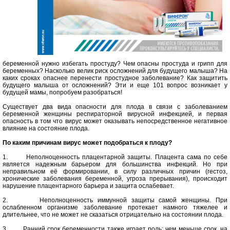
беременной нужно избегать простуду? Чем опасны простуда и грипп для
беременных? Насколько велик риск осложнений для будущего малыша? На
каких сроках опаснее перенести простудное заболевание? Как защитить
будущего малыша от осложнений? Эти и еще 101 вопрос возникает у
будущей мамы, попробуем разобраться!
Существует два вида опасности для плода в связи с заболеванием
беременной женщины респираторной вирусной инфекцией, и первая
опасность в том что вирус может оказывать непосредственное негативное
влияние на состояние плода.
По каким причинам вирус может подобраться к плоду?
1. Неполноценность плацентарной защиты. Плацента сама по себе
является надежным барьером для большинства инфекций. Но при
неправильном её формировании, в силу различных причин (гестоз,
хронические заболевания беременной, угроза прерывания), происходит
нарушение плацентарного барьера и защита ослабевает.
2. Неполноценность иммунной защиты самой женщины. При
ослабленном организме заболевание протекает намного тяжелее и
длительнее, что не может не сказаться отрицательно на состоянии плода.
3. Ранний срок беременности также играет роль: чем меньше срок, на