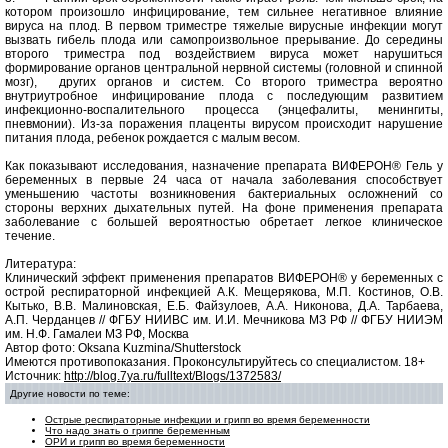
котором произошло инфицирование, тем сильнее негативное влияние
вируса на плод. В первом триместре тяжелые вирусные инфекции могут
вызвать гибель плода или самопроизвольное прерывание. До середины
второго триместра под воздействием вируса может нарушиться
формирование органов центральной нервной системы (головной и спинной
мозг), других органов и систем. Со второго триместра вероятно
внутриутробное инфицирование плода с последующим развитием
инфекционно-воспалительного процесса (энцефалиты, менингиты,
пневмонии). Из-за поражения плаценты вирусом происходит нарушение
питания плода, ребенок рождается с малым весом.
Как показывают исследования, назначение препарата ВИФЕРОН® Гель у
беременных в первые 24 часа от начала заболевания способствует
уменьшению частоты возникновения бактериальных осложнений со
стороны верхних дыхательных путей. На фоне применения препарата
заболевание с большей вероятностью обретает легкое клиническое
течение.
Литература:
Клинический эффект применения препаратов ВИФЕРОН® у беременных с
острой респираторной инфекцией А.К. Мещерякова, М.П. Костинов, О.В.
Кытько, В.В. Малиновская, Е.Б. Файзулоев, А.А. Никонова, Д.А. Тарбаева,
А.П. Черданцев // ФГБУ НИИВС им. И.И. Мечникова МЗ РФ // ФГБУ НИИЭМ
им. Н.Ф. Гамалеи МЗ РФ, Москва
Автор фото: Oksana Kuzmina/Shutterstock
Имеются противопоказания. Проконсультируйтесь со специалистом. 18+
Источник:
http://blog.7ya.ru/fulltext/Blogs/1372583/
Другие новости по теме:
Острые респираторные инфекции и грипп во время беременности
Что надо знать о гриппе беременным
ОРИ и грипп во время беременности