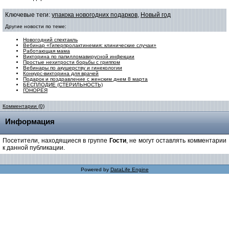
Ключевые теги:
упакока новогодних подарков
,
Новый год
Другие новости по теме:
Новогодний спектакль
Вебинар «Гиперпролактинемия: клинические случаи»
Работающая мама
Викторина по папилломавирусной инфекции
Простые нехитрости борьбы с гриппом
Вебинары по акушерству и гинекологии
Конкурс-викторина для врачей
Подарок и поздравление с женским днем 8 марта
БЕСПЛОДИЕ (СТЕРИЛЬНОСТЬ)
ГОНОРЕЯ
Комментарии (0)
Информация
Посетители, находящиеся в группе
Гости
, не могут оставлять комментарии
к данной публикации.
Powered by
DataLife Engine