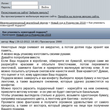
Логин:
Пароль:
Регистрация на сайте!
Забыли пароль?
Вы просматриваете мобильную версию сайта.
Перейти на полную версию сайта.
Междисциплинарный врачебный форум
»
Новый год и Рождество 2019
» Как упаковать
новогодний подарок?
Как упаковать новогодний подарок?
Категория:
Новый год и Рождество 2019
автор:
Ksy
| 26-12-2012, 16:48 | Просмотров: 2990
Некоторые люди снимают ее аккуратно, а потом долгие годы хранят как
память...
А можно ведь упаковку изготовить своими руками.
Давайте попробуем вместе.
Если Ваш подарок в коробочке, обверните ее бумагой, которую сами же
разрисуйте красками и обсыпьте блесточками, потом перевяжите
ленточкой, завяжите бантик и прикрепите маленькую веточку елки. А ее
можно посыпать штучным снегом или нанести иней. Вам нравится? Думаю,
что оценит и тот, кому адресован Ваш подарок.
Подарок можно завернуть и как конфету. Выберите яркую бумагу и пестрые
ленточки, а также вырежьте снежинки, которые удачно разместятся на
конфетке.
Можно просто украсить подарочный пакет - нарисуйте на нем снежинку,
приколите веточку елочки - и он уже не будет смотреться банальным.
Чтобы упаковка выглядела стильно и дорого, возьмите однотонную бумагу,
например насыщенного цвета, а ленточку для бантика - золотую.
Проявите свою фантазию и получите огромное удовольствие от самого
процесса, а также от восторга, который увидите на лице при получении
Вашего подарка.