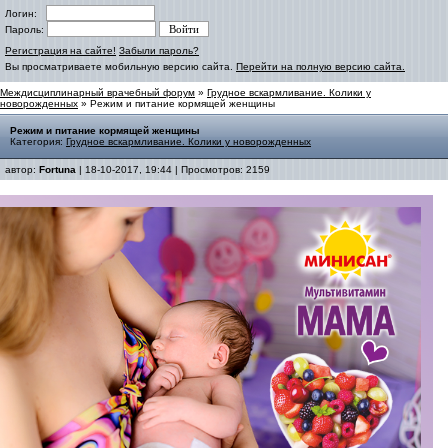
Логин:
Пароль:
Регистрация на сайте!
Забыли пароль?
Вы просматриваете мобильную версию сайта.
Перейти на полную версию сайта.
Междисциплинарный врачебный форум
»
Грудное вскармливание. Колики у
новорожденных
» Режим и питание кормящей женщины
Режим и питание кормящей женщины
Категория:
Грудное вскармливание. Колики у новорожденных
автор:
Fortuna
| 18-10-2017, 19:44 | Просмотров: 2159