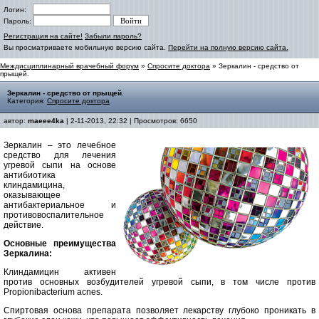
Логин:
Пароль:
Регистрация на сайте!
Забыли пароль?
Вы просматриваете мобильную версию сайта.
Перейти на полную версию сайта.
Междисциплинарный врачебный форум
»
Спросите доктора
» Зеркалин - средство от
прыщей.
Зеркалин - средство от прыщей.
Категория:
Спросите доктора
автор:
maeee4ka
| 2-11-2013, 22:32 | Просмотров: 6650
Зеркалин – это лечебное
средство для лечения
угревой сыпи на основе
антибиотика
клиндамицина,
оказывающее
антибактериальное и
противовоспалительное
действие.
Основные преимущества
Зеркалина:
Клиндамицин активен
против основных возбудителей угревой сыпи, в том числе против
Propionibacterium acnes.
Спиртовая основа препарата позволяет лекарству глубоко проникать в