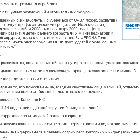
исимость от режима дня ребенка.
аз от шумных развлечений и утомительных экскурсий.
ышенный риск заболеть. Но уберечься от ОРВИ можно, захватив с
 аптечку с профилактическими средствами. Исследование,
денное с октября 2008 года по январь 2009 года в Центре
кции развития детей раннего возраста ФГУ МНИИ педиатрии и
ой хирургии, показало, что использование ВИФЕРОН® Геля
ляет снизить риск заражения ОРВИ даже у детей с ослабленным
итетом.*
ы:
и развиваются, попав в новую обстановку: играют с песком, купаются, закаляют
и дышат полезным морским воздухом, загорают, получая запасы витамина D.
ренне радуются новым открытиям.
тря на то, что плюсов меньше, глядя на счастливые лица малышей, отдыхающ
ре с детьми приносит больше радости, нежели огорчений.
мовская Г.А. Кешишян Е.С.
НИИ педиатрии и детской хирургии Росмедтехнологий.
 коррекции развития детей раннего возраста.
я опубликована в Российском вестнике перинатологии и педиатрии №6/2009
енение Виферона-геля в лечении острых респираторных и инфекционно-вос
ста»