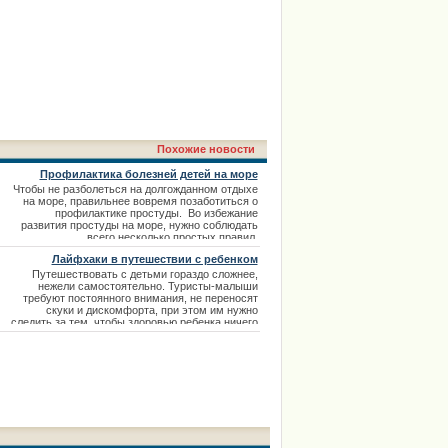
Похожие новости
Профилактика болезней детей на море
Чтобы не разболеться на долгожданном отдыхе
на море, правильнее вовремя позаботиться о
профилактике простуды. Во избежание
развития простуды на море, нужно соблюдать
всего несколько простых правил.
Лайфхаки в путешествии с ребенком
Путешествовать с детьми гораздо сложнее,
нежели самостоятельно. Туристы-малыши
требуют постоянного внимания, не переносят
скуки и дискомфорта, при этом им нужно
следить за тем, чтобы здоровью ребенка ничего
не угрожала.