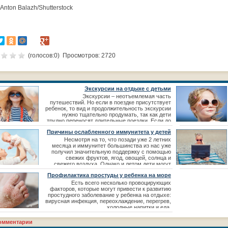
Anton Balazh/Shutterstock
(голосов:
0
) Просмотров: 2720
Экскурсии на отдыхе с детьми
Экскурсии – неотъемлемая часть
путешествий. Но если в поездке присутствует
ребенок, то вид и продолжительность экскурсии
нужно тщательно продумать, так как дети
трудно переносят длительные поездки. Если до
интересных мест придется добираться
Причины ослабленного иммунитета у детей
несколько часов, то лучше предпочесть более
спокойный отдых, либо более близкую по
Несмотря на то, что позади уже 2 летних
расположению достопримечательност
месяца и иммунитет большинства из нас уже
получил значительную поддержку с помощью
свежих фруктов, ягод, овощей, солнца и
свежего воздуха. Однако и летом дети могут
страдать от ОРВИ, а малыши с ослабленным
Профилактика простуды у ребенка на море
иммунитетом летом порой болеют с той же
частотой, что и в зимнее время года.
Есть всего несколько провоцирующих
факторов, которые могут привести к развитию
простудного заболевание у ребенка на отдыхе:
вирусная инфекция, переохлаждение, перегрев,
холодные напитки и еда.
омментарии