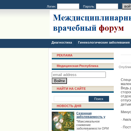
Логин:
Пароль:
Диагностика
Гинекологические заболевания
РЕКЛАМА
Медицинская Республика
Опублик
Специ
мален
Ведь 
НАЙТИ НА САЙТЕ
сторо
отдох
отпус
детьм
НОВОСТЬ ДНЯ
Минус
Сезонная
заболеваемость у
· Акк
взрослых
"Максимальное
снижение
· Пос
заболеваемости ОРИ