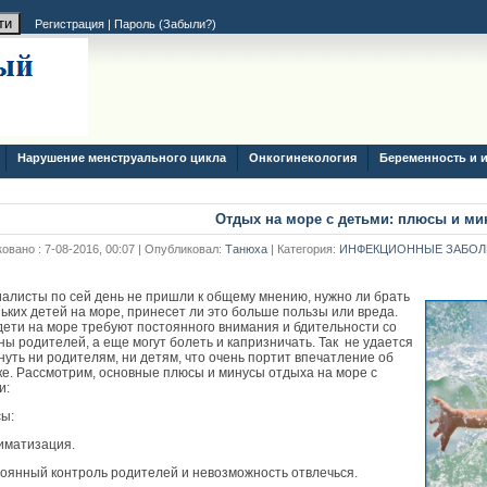
Регистрация
|
Пароль (
Забыли?
)
Нарушение менструального цикла
Онкогинекология
Беременность и 
Отдых на море с детьми: плюсы и м
овано : 7-08-2016, 00:07 | Опубликовал:
Танюха
| Категория:
ИНФЕКЦИОННЫЕ ЗАБОЛ
алисты по сей день не пришли к общему мнению, нужно ли брать
ьких детей на море, принесет ли это больше пользы или вреда.
дети на море требуют постоянного внимания и бдительности со
ны родителей, а еще могут болеть и капризничать. Так не удается
нуть ни родителям, ни детям, что очень портит впечатление об
ке. Рассмотрим, основные плюсы и минусы отдыха на море с
и:
ы:
лиматизация.
тоянный контроль родителей и невозможность отвлечься.