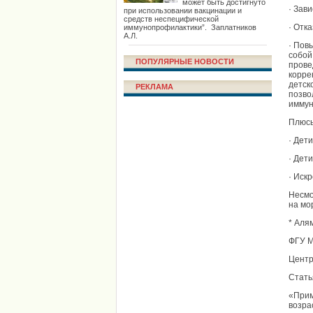
может быть достигнуто
· Зав
при использовании вакцинации и
средств неспецифической
· Отк
иммунопрофилактики”. Заплатников
А.Л.
· Пов
собой
ПОПУЛЯРНЫЕ НОВОСТИ
прове
корре
детск
РЕКЛАМА
позво
иммун
Плюс
· Дет
· Дет
· Иск
Несмо
на мо
* Аля
ФГУ М
Центр
Стать
«Прим
возра