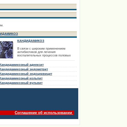
ии.
ИДАМИКОЗ
КАНДИДАМИКОЗ
В связи с широким применением
антибиотиков для лечения
воспалительных процессов половых
органов в последнее время все чаще
встречается кандидамикоз внутренних
Кандидамикозный аднексит
половых органов. Кандидамикоз может
быть первичным заболеванием и как
Кандидамикозный эндометрит
осложнение антибиотикотерапии.
Кандидамикозный эндоцервицит
Кандидамикоз (кандидоз, молочница)
Кандидамикозный кольпит
вызывается дрожжеподобными грибами
р
Кандидамикозный вульвит
Соглашение об использовании