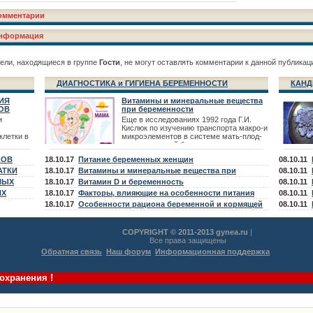
омментарии
нформация
ели, находящиеся в группе
Гости
, не могут оставлять комментарии к данной публикац
ДИАГНОСТИКА и ГИГИЕНА БЕРЕМЕННОСТИ
КАНД
ИЯ
Витамины и минеральные вещества
ОВ
при беременности
и
Еще в исследованиях 1992 года Г.И.
Кислюк по изучению транспорта макро-и
клетки в
микроэлементов в системе мать-плод-
новорожденный были выявлены -
тических
дефицит микроэлементов Fe, Zn,
КОВ
18.10.17
Питание беременных женщин
08.10.11
в. К
сятся
АТКИ
18.10.17
Витамины и минеральные вещества при
08.10.11
телия,
НЫХ
планировании беременности
18.10.17
Витамин D и беременность
08.10.11
в,
ИХ
18.10.17
Факторы, влияющие на особенности питания
08.10.11
беременной и кормящей женщины
18.10.17
Особенности рациона беременной и кормящей
08.10.11
женщины
COPYRIGHT © 2011-2013 gynea.ru
|
Все права защищены
Обратная связь
Наш форум
Информационная поддержка
охранения !