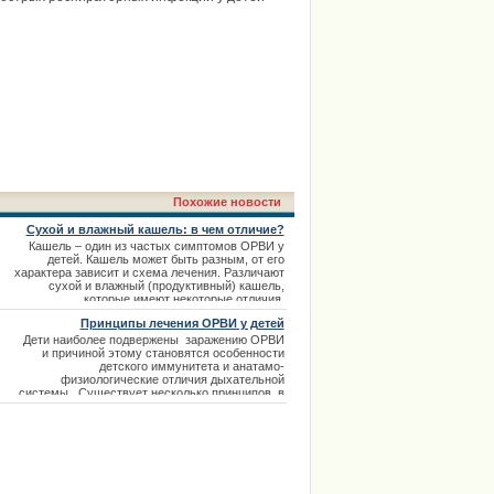
Похожие новости
Сухой и влажный кашель: в чем отличие?
Кашель – один из частых симптомов ОРВИ у
детей. Кашель может быть разным, от его
характера зависит и схема лечения. Различают
сухой и влажный (продуктивный) кашель,
которые имеют некоторые отличия.
Принципы лечения ОРВИ у детей
Дети наиболее подвержены заражению ОРВИ
и причиной этому становятся особенности
детского иммунитета и анатамо-
физиологические отличия дыхательной
системы. Существует несколько принципов в
лечении ОРВИ у детей.