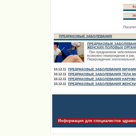
К
И
Посетит
ПРЕДРАКОВЫЕ ЗАБОЛЕВАНИЯ
ПРЕДРАКОВЫЕ ЗАБОЛЕВАН
ЖЕНСКИХ ПОЛОВЫХ ОРГАН
При предраковом заболевани
возможно перерождение в рак.
Перерождению эпителиальной 
раковую предшествует ряд
гиперпластических и метаплас
10.12.11
ПРЕДРАКОВЫЕ ЗАБОЛЕВАНИЯ ЯИЧНИ
изменений клеточных элементо
предраковым состояниям отно
10.12.11
ПРЕДРАКОВЫЕ ЗАБОЛЕВАНИЯ ТЕЛА М
гиперплазия и гипертрофия эпи
10.12.11
ПРЕДРАКОВЫЕ ЗАБОЛЕВАНИЯ НАРУЖ
увеличение количества митозо
ПОЛОВЫХ ОРГАНОВ
10.12.11
ПРЕДРАКОВЫЕ ЗАБОЛЕВАНИЯ ЖЕНСК
появление клеточной атипии и
гиперкератоза до
ПОЛОВЫХ ОРГАНОВ
Информация для специалистов здраво