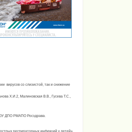
и вирусов со слизистой, так и снижение
нова Х.И.2, Малиновская В.В., Гусева Т.С.,
ГОУ ДПО РМАПО Росздрава.
острых респираторных инфекций у детей»