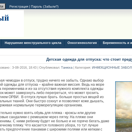
Регистрация
|
Пароль (
Забыли?
)
Нарушение менструального цикла
Онкогинекология
Беременность и 
Детская одежда для отпуска: что стоит пре
овано : 3-08-2016, 18:43 | Опубликовал:
Танюха
| Категория:
ИНФЕКЦИОННЫЕ ЗАБОЛ
ая чемодан в отпуск, трудно ничего не забыть. Однако выбор
ой одежды для отпуска – крайне важная миссия. Ведь на море
а переменчива и из-за отсутствия нужного комплекта одежды
ок может замерзнуть либо перегреться, что может грозить
тием ОРВИ. В отпуск лучше брать больше простых вещей из
альных тканей. Они быстро сохнут и позволяют коже дышать,
рживая нормальную терморегуляцию организма.
тельно нужно взять обувь для пляжа - кроксы или другие
овые сандалики с ремешком через пятку. На пляже они
енимы. С ними ребенку будет не больно и не горячо бегать даже
лечному пляжу. Что касается головного убора, то тут лучше
ать предпочтение панамам с широкими полями или кепкам с