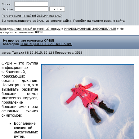
Логин:
Пароль:
Регистрация на сайте!
Забыли пароль?
Вы просматриваете мобильную версию сайта.
Перейти на полную версию сайта.
Междисциплинарный врачебный форум
»
ИНФЕКЦИОННЫЕ ЗАБОЛЕВАНИЯ
» Не
пропустите симптомы ОРВИ!
Не пропустите симптомы ОРВИ!
Категория:
ИНФЕКЦИОННЫЕ ЗАБОЛЕВАНИЯ
автор:
Танюха
| 8-12-2015, 16:12 | Просмотров: 3518
ОРВИ – это группа
инфекционных
заболеваний,
поражающих
органы дыхания.
Несмотря на то, что
вызывать развитие
болезни может
множество вирусов,
проявление
болезни имеет рад
основных схожих
симптомов:
Воспаление
слизистой
дыхательных
путей,