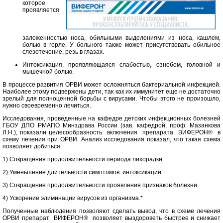
которое
проявляется
заложенностью носа, обильными выделениями из носа, кашлем,
болью в горле. У больного также может присутствовать обильное
слезотечение, резь в глазах.
Интоксикация, проявляющаяся слабостью, ознобом, головной и
мышечной болью.
В процессе развития ОРВИ может осложняться бактериальной инфекцией.
Наиболее этому подвержены дети, так как их иммунитет еще не достаточно
зрелый для полноценной борьбы с вирусами. Чтобы этого не произошло,
нужно своевременно лечиться.
Исследования, проведенные на кафедре детских инфекционных болезней
ГБОУ ДПО РМАПО Минздрава России (зав. кафедрой, проф. Мазанкова
Л.Н.), показали целесообразность включения препарата ВИФЕРОН® в
схему лечения при ОРВИ. Анализ исследования показал, что такая схема
позволяет добиться:
1) Сокращения продолжительности периода лихорадки.
2) Уменьшение длительности симптомов интоксикации.
3) Сокращение продолжительности проявления признаков болезни.
4) Ускорение элиминации вирусов из организма.*
Полученные наблюдения позволяют сделать вывод, что в схеме лечения
ОРВИ препарат ВИФЕРОН® позволяет выздороветь быстрее и снижает