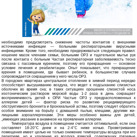
необходимо предусмотреть сни­жение частоты контактов с внешними
источниками инфекции — больными респираторными вирусными
инфекциями. Кроме того, необходимо придерживаться следующих правил:
ношение масок членами семьи, больными ОРЗ и тщательное мытье рук
после контакта с больным Частая респираторная заболевае­мость тесно
связана с пассивным курением, поэтому его пре­кращение — основное
условие лечения и реабилитации. Опыт показывает, что прекращение
курения в помещении, где бывает ребенок, в большинстве случаев
сопровождается сокращением у него числа ОРЗ.
В городских квартирах центральное отопление в зимний пе­риод нередко
способствует высушиванию воздуха, что ведет к подсыханию слизистых
оболочек во время сна; в таких ситуаци­ях орошение слизистой носа
изотоническим раствором морской воды 1-2 раза в день сокращает
восприимчивость детей к ОРИ Частые ОРЗ у предрасположенных к
аллергии детей — фак­тор риска по развитию рецидивирующего
обструктивного брон­хита и бронхиальной астмы, поэтому следует обратить
особое внимание на борьбу с домашней пылью, клещами, другими жи­
лищными аэроаллергенами. Эти меры особенно важны для детей,
„имеющих указание в анамнезе на проявления аллергии.
Температура воздуха в помещении считается оптималь­ной, если она
составляет 18-20°С днем и на 2-4°С ниже ночью. Проветривание
помещения имеет целью не только снижение температуры воздуха при его
перегреве, но и удаление из воз­духа взвесей, содержащих грязевые