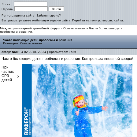
Логин:
Пароль:
Регистрация на сайте!
Забыли пароль?
Вы просматриваете мобильную версию сайта.
Перейти на полную версию сайта.
Междисциплинарный врачебный форум
»
Советы мамам
» Часто болеющие дети:
проблемы и решения.
Часто болеющие дети: проблемы и решения.
Категория:
Советы мамам
автор:
Nalk
| 4-02-2018, 23:34 | Просмотров: 9686
Часто болеющие дети: проблемы и решения. Контроль за внешней средой
При
частых
ОРЗ у
детей