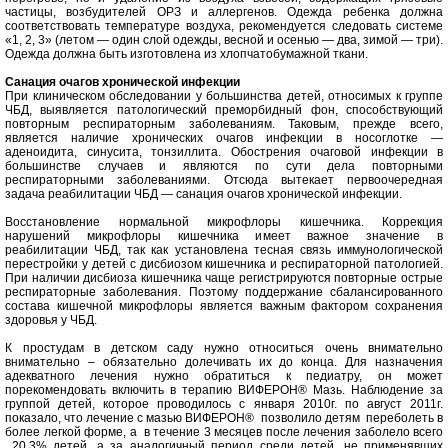
частицы, возбудителей ОРЗ и аллергенов. Одежда ребенка должна
соответствовать темпе­ратуре воздуха, рекомендуется следовать системе
«1, 2, 3» (ле­том — один слой одежды, весной и осенью — два, зимой — три).
Одежда должна быть изготовлена из хлопчатобумажной ткани.
Санация очагов хронической инфекции
При клиническом обследовании у большинства детей, отно­симых к группе
ЧБД, выявляется патологический преморбидный фон, способствующий
повторным респираторным заболевани­ям. Таковым, прежде всего,
является наличие хронических оча­гов инфекции в носоглотке —
аденоидита, синусита, тонзиллита. Обострения очаговой инфекции в
большинстве случаев и явля­ются по сути дела повторными
респираторными заболеваниями. Отсюда вытекает первоочередная
задача реабилитации ЧБД — санация очагов хронической инфекции.
Восстановление нормальной микрофлоры кишечника. Коррекция
нарушений микрофлоры кишечника имеет важ­ное значение в
реабилитации ЧБД, так как установлена тесная связь иммунологической
перестройки у детей с дисбиозом ки­шечника и респираторной патологией.
При наличии дисбиоза кишечника чаще регистрируются повторные острые
респираторные заболевания. Поэтому поддержание сбалансированно­го
состава кишечной микрофлоры является важным фактором сохранения
здоровья у ЧБД.
К простудам в детском саду нужно относиться очень внимательно
внимательно – обязательно долечивать их до конца. Для назначения
адекватного лечения нужно обратиться к педиатру, он может
порекомендовать включить в терапию ВИФЕРОН® Мазь. Наблюдение за
группой детей, которое проводилось с января 2010г. по август 2011г.
показало, что лечение с мазью ВИФЕРОН® позволило детям переболеть в
более легкой форме, а в течение 3 месяцев после лечения заболело всего
20,3% детей, а за аналогичный период среди детей, не применявших