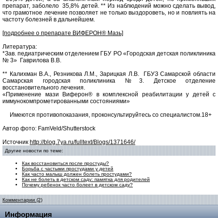
препарат, заболело 35,8% детей. ** Из наблюдений можно сделать вывод,
что грамотное лечение позволяет не только выздороветь, но и повлиять на
частоту болезней в дальнейшем.
[подробнее о препарате ВИФЕРОН® Мазь]
Литература:
*Зав. педиатрическим отделением ГБУ РО «Городская детская поликлиника
№ 3» Гаврилова В.В.
** Калихман В.А., Резникова Л.М., Зарицкая Л.В. ГБУЗ Самарской области
Самарская городская поликлиника №3. Детское отделение
восстановительного лечения.
«Применение мази Виферон® в комплексной реабилитации у детей с
иммунокомпрометированными состояниями»
Имеются противопоказания, проконсультируйтесь со специалистом.18+
Автор фото: FamVeld/Shutterstock
Источник
http://blog.7ya.ru/fulltext/Blogs/1371646/
Другие новости по теме:
Как восстановиться после простуды?
Борьба с частыми простудами у детей
Как часто малыш должен болеть простудами?
Как не болеть в детском саду: памятка для родителей
Почему ребенок часто болеет в детском саду?
Комментарии (2)
Информация