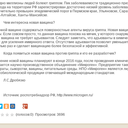
дно миллионы людей болеют гриппом. Пик заболеваемости традиционно прих
года на территории РФ зарегистрирован достаточно низкий уровень заболева
чительно превышен эпидемический порог в Пермском крае, Ульяновске, Сара
-Алтайске, Ханты-Мансийске.
Чем интересна новая вакцина?
чной вакцине содержаться поверхностные агенты вируса гриппа. Новая вакци
ы. Если совсем просто, то данная вакцина похожа на мячик, у которого снару
 вакцина не требует адъювантов. Следует заметить, что адъюванты в хими
т для усиления иммунного ответа. Отсутствие адъювантов позволит уменьшит
лько раз и сделает вакцинацию более безопасной и эффективной.
Когда появиться новая вакцина против гриппа и кто ее разработчик?
ение новой вакцины планируют в конце 2016 года, после проведения клинич
ается научно-производственное объединение «Микроген». Предприятие так
раты, сыворотки, вакцины, питательные среды. НПО «Микроген» является л
обиологической продукции отвечающей международным стандартам.
Л.С.Дробязко
Источник: роспотребнадзор РФ, http://www.microgen.ru/
(голосов:
0
) Просмотров: 3696