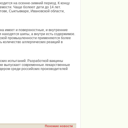
одится на осенне-зимний период. К концу
емости. Чаще болеют дети до 14 лет.
тове, Сыктывкаре, Ивановской области,
на имеет и поверхностные, и внутренние
жи находятся шипы, а внутри есть содержимое.
ческой промышленности применяются более
ь количество аллергических реакций в
еских испытаний. Разработкой вакцины
же выпускает современные лекарственные
идером среди российских производителей
Похожие новости