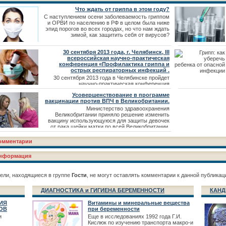
Что ждать от гриппа в этом году?
С наступлением осени заболеваемость гриппом
и ОРВИ по населению в РФ в целом была ниже
эпид порогов во всех городах, но что нам ждать
зимой, как защитить себя от вирусов?
30 сентября 2013 года, г. Челябинск, III
всероссийская научно-практическая
конференция «Профилактика гриппа и
острых респираторных инфекций .
30 сентября 2013 года в Челябинске пройдет
научно-практическая конференция
«Профилактика гриппа и острых респираторных
Усовершенствование в программе
инфекций». Конференция будет посвящена
вакцинации против ВПЧ в Великобритании.
анализу результатов диагностики и лечения
больных гриппом и ОРВИ, результатам
Министерство здравоохранения
собственных исследований по патогенезу
Великобритании приняло решение изменить
гриппозной инфекции, вопросам организации
вакцину использующуюся для защиты девочек
медицинской помощи
от рака шейки матки по всей Великобритании.
омментарии
нформация
ели, находящиеся в группе
Гости
, не могут оставлять комментарии к данной публикац
ДИАГНОСТИКА и ГИГИЕНА БЕРЕМЕННОСТИ
КАНД
ИЯ
Витамины и минеральные вещества
ОВ
при беременности
и
Еще в исследованиях 1992 года Г.И.
Кислюк по изучению транспорта макро-и