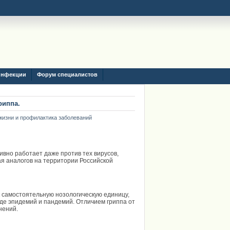
инфекции
Форум специалистов
риппа.
жизни и профилактика заболеваний
ивно работает даже против тех вирусов,
ая аналогов на территории Российской
к самостоятельную нозологическую единицу,
иде эпидемий и пандемий. Отличием гриппа от
нений.