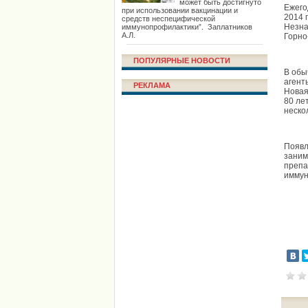
может быть достигнуто
Ежего
при использовании вакцинации и
2014 
средств неспецифической
Незна
иммунопрофилактики”. Заплатников
А.Л.
Горно
ПОПУЛЯРНЫЕ НОВОСТИ
В обы
агент
РЕКЛАМА
Новая
80 ле
неско
Появл
заним
препа
иммун