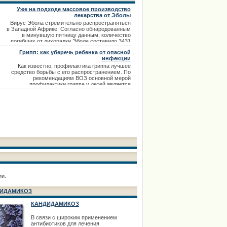
Уже на подходе массовое производство
лекарства от Эболы
Вирус Эбола стремительно распространяться
в Западной Африке. Согласно обнародованным
в минувшую пятницу данным, количество
погибших от лихорадки Эбола составило 3431
человек, заражено 7470 человек. Эффективной
Грипп: как уберечь ребенка от опасной
вакцина против вируса находится в стадии
инфекции
разработки.
Как известно, профилактика гриппа лучшее
средство борьбы с его распространением. По
рекомендациям ВОЗ основной мерой
профилактики гриппа у детей является
вакцинация. Как предупредить грипп, как
уберечь ребенка от опасной инфекции читайте в
нашей статье.
ии.
ИДАМИКОЗ
КАНДИДАМИКОЗ
В связи с широким применением
антибиотиков для лечения