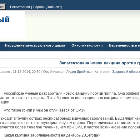
Регистрация
|
Пароль (
Забыли?
)
Нарушение менструального цикла
Онкогинекология
Беременность и 
Запатентована новая вакцина против г
овано : 11-12-2014, 20:50 | Опубликовал:
Лидия Дробязко
| Категория:
Здоровый образ 
Российские ученые разработали новую вакцину против гриппа. Она эффект
ых нет в составе вакцины. Это абсолютно инновационная вакцина, не имеющ
ации.
Что такое грипп и чем он отличается от ОРЗ?
 входит в группу острых респираторных вирусных заболеваний. Выделяют ка
ак вызывается соответствующим вирусом гриппа. Периодически возникает в в
вляется более тяжелое течение, чем при ОРЗ, и частое возникновение ослож
Какая картина заболеваемости на декабрь 2014года?