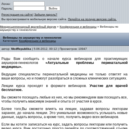
Логин:
Пароль:
Регистрация на сайте!
Забыли пароль?
Вы просматриваете мобильную версию сайта.
Перейти на полную версию сайта.
Междисциплинарный врачебный форум
»
Конференции и вебинары
» Вебинары по
акушерству и гинекологии
Вебинары по акушерству и гинекологии
Категория:
Конференции и вебинары
автор:
MedRepublika
| 5-06-2012, 00:12 | Просмотров: 10947
Рады Вам сообщить о начале курса вебинаров для практикующих
акушеров-гинекологов
«Актуальные проблемы перинатальной
медицины».
Ведущие специалисты перинатальной медицины не только ответят на
ваши вопросы, но и помогут разобраться в сложных клинических ситуациях.
Лекции курса проходят в формате вебинаров.
Участие для врачей
бесплатное.
Вы сможете посещать любые из них, но мы рекомендуем вам посещать все,
чтобы получить максимум знаний и опыта от участия в курсе.
Более того,Вы сможете влиять на лекции, задавая вопросы лекторам
заранее, до начала лекции. Это уникальная возможность услышать новые
данные, задать вопросы, а кроме того, получить видео всех вебинаров.
Если вы хотите записаться на курс, задать вопросы лекторам или получить
видео курса, Вам достаточно просто перейти по соответствующей ссылке