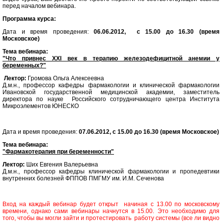
перед началом вебинара.
Программа курса:
Дата и время проведения:
06.06.2012, с 15.00 до 16.30 (время
Московское)
Тема вебинара:
"Что привнес XXI век в терапию железодефицитной анемии у
беременных?"
Лектор:
Громова Ольга Алексеевна
Д.м.н., профессор кафедры фармакологии и клинической фармакологии
Ивановской государственной медицинской академии, заместитель
директора по науке Российского сотрудничающего центра Института
Микроэлементов ЮНЕСКО
Дата и время проведения:
07.06.2012, с 15.00 до 16.30 (время Московское)
Тема вебинара:
"Фармакотерапия при беременности"
Лектор:
Ших Евгения Валерьевна
Д.м.н., профессор кафедры клинической фармакологии и пропедевтики
внутренних болезней ФППОВ ПМГМУ им. И.М. Сеченова
Вход на каждый вебинар будет открыт начиная с 13.00 по московскому
времени, однако сами вебинары начнутся в 15.00. Это необходимо для
того, чтобы вы могли зайти и протестировать работу системы (все ли видно