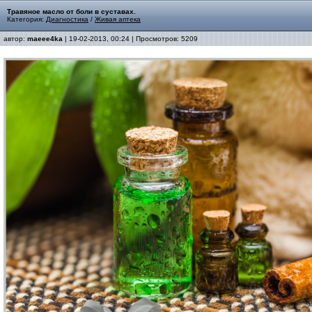
Травяное масло от боли в суставах.
Категория:
Диагностика
/
Живая аптека
автор:
maeee4ka
| 19-02-2013, 00:24 | Просмотров: 5209