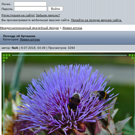
Логин:
Пароль:
Регистрация на сайте!
Забыли пароль?
Вы просматриваете мобильную версию сайта.
Перейти на полную версию сайта.
Междисциплинарный врачебный форум
»
Живая аптека
Легенда об Артишоке
Категория:
Живая аптека
автор:
Nalk
| 6-07-2018, 04:49 | Просмотров: 3294