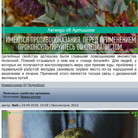
Целебные свойства артишока были главными помощниками множества
болезней. Плиний отзывался о нем как о «пище богачей». Для людей, у
которых не получается контролировать меру при приеме еды, проблема с
правильной работой желудка занимала первое место из-за нарушений в
кишечнике и печени. Причиной этого является тесная связь с дискинезий
желчных путей.
Комментарии (0)
Подробнее
Полезные свойства артишока
Категория:
Живая аптека
автор:
Nalk
| 24-05-2018, 13:48 | Просмотров: 3514