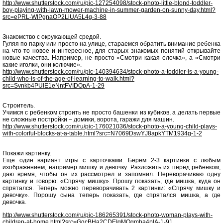
http://www.shutterstock.com/ru/pic-127254098/stock-photo-little-blond-toddler-
boy-playing-with-lawn-mower-machine-in-summer-garden-on-sunny-day.html?
src=ePRL-WlPgnaOP2LiUA5L4g-3-88
Знакомство с окружающей средой.
Гуляя по парку или просто на улице, стараемся обратить внимание ребенка
на что-то новое и интересное, для старых знакомых понятий открывайте
новые качества. Например, не просто «Смотри какая елочка», а «Смотри
какие иголки, они колючие».
http://www.shutterstock.com/ru/pic-140394634/stock-photo-a-toddler-is-a-young-
child-who-is-of-the-age-of-learning-to-walk.html?
src=Svnkb4PUlE1eNntFVIDOpA-1-29
Строитель.
Учимся с ребенком строить не просто башенки из кубиков, а делать первые
не сложные постройки – домики, ворота, гаражи для машин.
http://www.shutterstock.com/ru/pic-176021036/stock-photo-a-young-child-plays-
with-colorful-blocks-at-a-table.html?src=N7069DswYJ8apkYTM1934g-1-2
Покажи картинку.
Еще один вариант игры с карточками. Берем 2-3 картинки с любым
изображением, например мишку и девочку. Разложить их перед ребенком,
даю время, чтобы он их рассмотрел и запомнил. Переворачиваю одну
картинку и говорю: «Спрячу мишку». Прошу показать, где мишка, куда он
спрятался. Теперь можно переворачивать 2 картинки: «Спрячу мишку и
девочку». Порошу сына теперь показать, где спрятался мишка, а где
девочка.
http://www.shutterstock.com/ru/pic-186265391/stock-photo-woman-plays-with-
children-at-home.html?src=GqcBHa2CDEIqMOgmha4plA-1-91