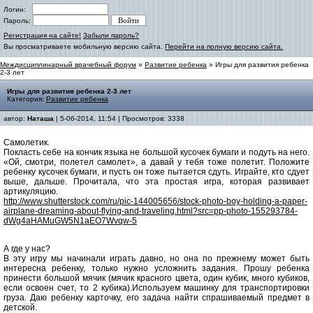
Логин:
Пароль:
Регистрация на сайте!
Забыли пароль?
Вы просматриваете мобильную версию сайта.
Перейти на полную версию сайта.
Междисциплинарный врачебный форум
»
Развитие ребенка
» Игры для развития ребенка
2-3 лет
Игры для развития ребенка 2-3 лет
Категория:
Развитие ребенка
автор:
Наташа
| 5-06-2014, 11:54 | Просмотров: 3338
Самолетик.
Покласть себе на кончик языка не большой кусочек бумаги и подуть на него.
«Ой, смотри, полетел самолет», а давай у тебя тоже полетит. Положите
ребенку кусочек бумаги, и пусть он тоже пытается сдуть. Играйте, кто сдует
выше, дальше. Прочитала, что эта простая игра, которая развивает
артикуляцию.
http://www.shutterstock.com/ru/pic-144005656/stock-photo-boy-holding-a-paper-
airplane-dreaming-about-flying-and-traveling.html?src=pp-photo-155293784-
dWg4aHAMuGW5N1aEO7Wvqw-5
А где у нас?
В эту игру мы начинали играть давно, но она по прежнему может быть
интересна ребенку, только нужно усложнить задания. Прошу ребенка
принести большой мячик (мячик красного цвета, один кубик, много кубиков,
если освоен счет, то 2 кубика).Используем машинку для транспортировки
груза. Даю ребенку карточку, его задача найти спрашиваемый предмет в
детской.