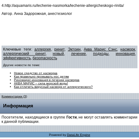
4.http://aquamaris.ru/lechenie-nasmorka/lechenie-allergicheskogo-rinita/
Автор. Анна Задорожная, анестезиолог
Ключевые теги:
аллергия
,
ринит
,
Эктоин
,
Аква Марис Сэнс
,
насморк
,
аллергический ринит
,
новый
,
лечение
,
подходы
,
инновация
,
эффективность
,
безопасность
Другие новости по теме:
Новое средство от насморка
Как правильно промывать нос детям
Риномарис-инновация в лечении насморка
АКВА МАРИС – сила морской воды!
Как отличить вирусный насморк от аллергического?
Комментарии (3)
Информация
Посетители, находящиеся в группе
Гости
, не могут оставлять комментарии
к данной публикации.
Powered by
DataLife Engine