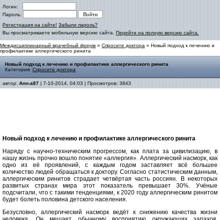
Логин:
Пароль:
Регистрация на сайте!
Забыли пароль?
Вы просматриваете мобильную версию сайта.
Перейти на полную версию сайта.
Междисциплинарный врачебный форум
»
Спросите доктора
» Новый подход к лечению и
профилактике аллергического ринита
Новый подход к лечению и профилактике аллергического ринита
Категория:
Спросите доктора
автор:
Ann-a87
| 7-10-2014, 04:03 | Просмотров: 3843
Новый подход к лечению и профилактике аллергического ринита
Наряду с научно-техническим прогрессом, как плата за цивилизацию, в
нашу жизнь прочно вошло понятие «аллергия». Аллергический насморк, как
одно из её проявлений, с каждым годом заставляет всё большее
количество людей обращаться к доктору. Согласно статистическим данным,
аллергическим ринитов страдает четвёртая часть россиян. В некоторых
развитых странах мира этот показатель превышает 30%. Учёные
подсчитали, что с такими тенденциями, к 2020 году аллергическим ринитом
будет болеть половина детского населения.
Безусловно, аллергический насморк ведёт к снижению качества жизни
человека. Он мешает обычному восприятию окружающих запахов,