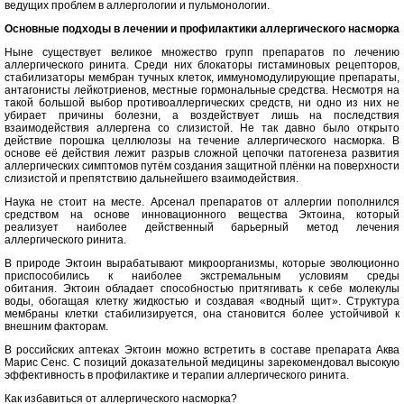
ведущих проблем в аллергологии и пульмонологии.
Основные подходы в лечении и профилактики аллергического насморка
Ныне существует великое множество групп препаратов по лечению
аллергического ринита. Среди них блокаторы гистаминовых рецепторов,
стабилизаторы мембран тучных клеток, иммуномодулирующие препараты,
антагонисты лейкотриенов, местные гормональные средства. Несмотря на
такой большой выбор противоаллергических средств, ни одно из них не
убирает причины болезни, а воздействует лишь на последствия
взаимодействия аллергена со слизистой. Не так давно было открыто
действие порошка целлюлозы на течение аллергического насморка. В
основе её действия лежит разрыв сложной цепочки патогенеза развития
аллергических симптомов путём создания защитной плёнки на поверхности
слизистой и препятствию дальнейшего взаимодействия.
Наука не стоит на месте. Арсенал препаратов от аллергии пополнился
средством на основе инновационного вещества Эктоина, который
реализует наиболее действенный барьерный метод лечения
аллергического ринита.
В природе Эктоин вырабатывают микроорганизмы, которые эволюционно
приспособились к наиболее экстремальным условиям среды
обитания. Эктоин обладает способностью притягивать к себе молекулы
воды, обогащая клетку жидкостью и создавая «водный щит». Структура
мембраны клетки стабилизируется, она становится более устойчивой к
внешним факторам.
В российских аптеках Эктоин можно встретить в составе препарата Аква
Марис Сенс. С позиций доказательной медицины зарекомендовал высокую
эффективность в профилактике и терапии аллергического ринита.
Как избавиться от аллергического насморка?