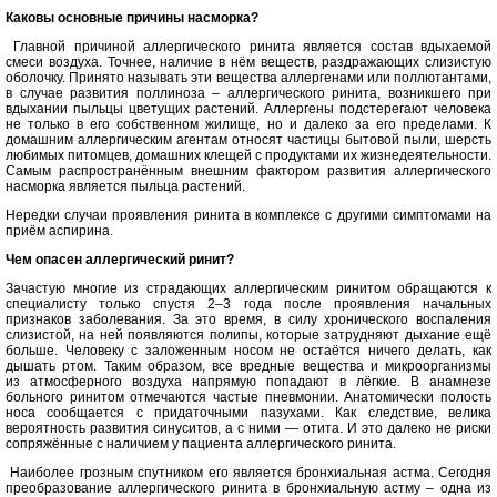
Каковы основные причины насморка?
Главной причиной аллергического ринита является состав вдыхаемой
смеси воздуха. Точнее, наличие в нём веществ, раздражающих слизистую
оболочку. Принято называть эти вещества аллергенами или поллютантами,
в случае развития поллиноза – аллергического ринита, возникшего при
вдыхании пыльцы цветущих растений. Аллергены подстерегают человека
не только в его собственном жилище, но и далеко за его пределами. К
домашним аллергическим агентам относят частицы бытовой пыли, шерсть
любимых питомцев, домашних клещей с продуктами их жизнедеятельности.
Самым распространённым внешним фактором развития аллергического
насморка является пыльца растений.
Нередки случаи проявления ринита в комплексе с другими симптомами на
приём аспирина.
Чем опасен аллергический ринит?
Зачастую многие из страдающих аллергическим ринитом обращаются к
специалисту только спустя 2–3 года после проявления начальных
признаков заболевания. За это время, в силу хронического воспаления
слизистой, на ней появляются полипы, которые затрудняют дыхание ещё
больше. Человеку с заложенным носом не остаётся ничего делать, как
дышать ртом. Таким образом, все вредные вещества и микроорганизмы
из атмосферного воздуха напрямую попадают в лёгкие. В анамнезе
больного ринитом отмечаются частые пневмонии. Анатомически полость
носа сообщается с придаточными пазухами. Как следствие, велика
вероятность развития синуситов, а с ними — отита. И это далеко не риски
сопряжённые с наличием у пациента аллергического ринита.
Наиболее грозным спутником его является бронхиальная астма. Сегодня
преобразование аллергического ринита в бронхиальную астму – одна из