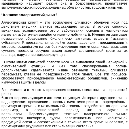
кардинально нарушает режим сна и бодрствования, препятствует
выполнению своих профессиональных обязанностей, трудовых навыков.
Что такое аллергический ринит?
Аллергический ринит – это воспаление слизистой оболочки носа под
действием внешних агентов окружающего мира. В основе сложного
механизма возникновения этого заболевания основным компонентом
является избыточная выработка иммуноглобулина Е. Именно он запускает
повышенное образование биологически активных веществ (гистамин,
субстанция Р, простагландины, лейкотриены, адреналин, норадреналин ),
которые, воздействуя на все без исключения клетки организма, вызывают
сужение просвета сосудов, выход жидкой составляющей крови за их
границы, нарушение микроциркуляции.
В итоге клетки слизистой полости носа не выполняют своей барьерной и
очистительной функции. И без того спазмированные сосуды
дополнительно сдавливаются извне отёчными тканями, слизистая
пересыхает, клетки её поверхностного слоя гибнут. Все эти процессы
способствуют присоединению болезнетворных организмов, снижению
иммунной защиты в целом.
В зависимости от частоты проявления основных симптомов аллергический
ринит
бывает персистирующим и интермиттирующим. Интермиттирующее течени
подразумевает проявление основных симптомов ринита в определённые
промежутки времени с максимальной степенью воздействия на организм,
например, в осенне-летний период, как в случае с
поллинозом. Персистирующее течение аллергического ринита
проявляется насморком, зудом, заложенностью носа, избыточной
продукцией слизи и слезотечением в течение всего времени болезни, с
промежутками ухудшения или стабилизации состояния.