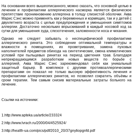
На основании всего вышеописанного, можно сказать, что основной целью в
лечении и профилактики аллергического насморка является физическое
препятствие проникновению аллергена в толщу слизистой оболочки. Аква
Марис Сэнс можно применять как у беременных и кормящих, так и у детей с
двухлетнего возраста с целью предупреждения и уменьшения симптомов
аллергии. Достаточно нескольких впрыскиваний в каждый носовой ход за
сутки для уменьшения зуда, слезотечения, заложенности носа и чихания.
Однако не следует забывать о неспецифической профилактике
аллергического ринита. Это соблюдение оптимальной температуры и
влажности в помещениях, их проветривание, замена пуховых
наполнителей предметов обихода на синтетические, смена климатических
условий при пыльцевых ринитах на период цветения трав. Благодаря
непрекращающимся разработкам новых веществ по борьбе с
аллергией, Аква Марис Сэнс зарекомендовал себя как уникальный
защитный барьер. В комплексе с другими противоаллергическими
препаратами он показал не только высокую эффективность лечения и
профилактики аллергических ринитов, но позволил сократить объёмы и
сроки терапии. Тем самым снизив материальные затраты больного на
лечение.
Ссылки на источники:
1.http://www.apteka.ua/article/233324
2.http://www.lvrach.ru/2000/04/4525924/
3.http://health-ua.com/pics/pdf/2010_20/37gnytiopgnfd.pdf