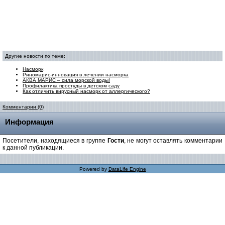
Другие новости по теме:
Насморк
Риномарис-инновация в лечении насморка
АКВА МАРИС – сила морской воды!
Профилактика простуды в детском саду
Как отличить вирусный насморк от аллергического?
Комментарии (0)
Информация
Посетители, находящиеся в группе
Гости
, не могут оставлять комментарии
к данной публикации.
Powered by
DataLife Engine