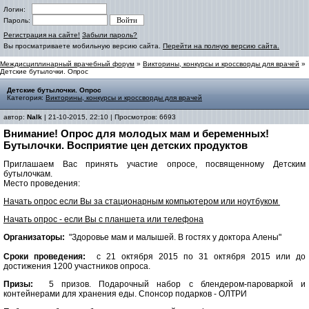
Логин:
Пароль:
Регистрация на сайте!
Забыли пароль?
Вы просматриваете мобильную версию сайта.
Перейти на полную версию сайта.
Междисциплинарный врачебный форум
»
Викторины, конкурсы и кроссворды для врачей
»
Детские бутылочки. Опрос
Детские бутылочки. Опрос
Категория:
Викторины, конкурсы и кроссворды для врачей
автор:
Nalk
| 21-10-2015, 22:10 | Просмотров: 6693
Внимание! Опрос для молодых мам и беременных!
Бутылочки. Восприятие цен детских продуктов
Приглашаем Вас принять участие опросе, посвященному Детским
бутылочкам.
Место проведения:
Начать опрос если Вы за стационарным компьютером или ноутбуком
Начать опрос - если Вы с планшета или телефона
Организаторы:
"Здоровье мам и малышей. В гостях у доктора Алены"
Сроки проведения:
с 21 октября 2015 по 31 октября 2015 или до
достижения 1200 участников опроса.
Призы:
5 призов. Подарочный набор с блендером-пароваркой и
контейнерами для хранения еды. Спонсор подарков - ОЛТРИ