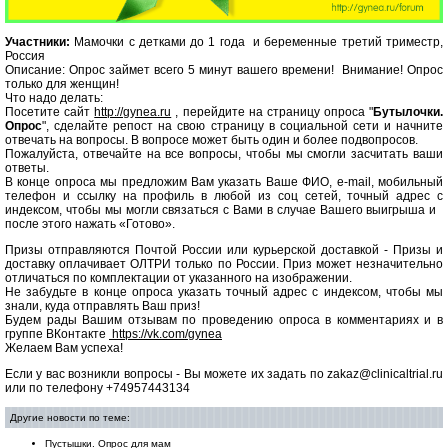
Участники:
Мамочки с детками до 1 года и беременные третий триместр,
Россия
Описание: Опрос займет всего 5 минут вашего времени! Внимание! Опрос
только для женщин!
Что надо делать:
Посетите сайт
http://gynea.ru
, перейдите на страницу опроса "
Бутылочки.
Опрос
", сделайте репост на свою страницу в социальной сети и начните
отвечать на вопросы. В вопросе может быть один и более подвопросов.
Пожалуйста, отвечайте на все вопросы, чтобы мы смогли засчитать ваши
ответы.
В конце опроса мы предложим Вам указать Ваше ФИО, e-mail, мобильный
телефон и ссылку на профиль в любой из соц сетей, точный адрес с
индексом, чтобы мы могли связаться с Вами в случае Вашего выигрыша и
после этого нажать «Готово».
Призы отправляются Почтой России или курьерской доставкой - Призы и
доставку оплачивает ОЛТРИ только по России. Приз может незначительно
отличаться по комплектации от указанного на изображении.
Не забудьте в конце опроса указать точный адрес с индексом, чтобы мы
знали, куда отправлять Ваш приз!
Будем рады Вашим отзывам по проведению опроса в комментариях и в
группе ВКонтакте
https://vk.com/gynea
Желаем Вам успеха!
Если у вас возникли вопросы - Вы можете их задать по zakaz@clinicaltrial.ru
или по телефону +74957443134
Другие новости по теме:
Пустышки. Опрос для мам