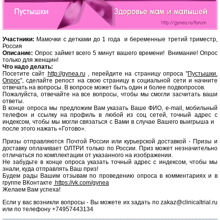
Участники:
Мамочки с детками до 1 года и беременные третий триместр,
Россия
Описание:
Опрос займет всего 5 минут вашего времени! Внимание! Опрос
только для женщин!
Что надо делать:
Посетите сайт
http://gynea.ru
, перейдите на страницу опроса "
Пустышки.
Опрос
", сделайте репост на свою страницу в социальной сети и начните
отвечать на вопросы. В вопросе может быть один и более подвопросов.
Пожалуйста, отвечайте на все вопросы, чтобы мы смогли засчитать ваши
ответы.
В конце опроса мы предложим Вам указать Ваше ФИО, e-mail, мобильный
телефон и ссылку на профиль в любой из соц сетей, точный адрес с
индексом, чтобы мы могли связаться с Вами в случае Вашего выигрыша и
после этого нажать «Готово».
Призы отправляются Почтой России или курьерской доставкой - Призы и
доставку оплачивает ОЛТРИ только по России. Приз может незначительно
отличаться по комплектации от указанного на изображении.
Не забудьте в конце опроса указать точный адрес с индексом, чтобы мы
знали, куда отправлять Ваш приз!
Будем рады Вашим отзывам по проведению опроса в комментариях и в
группе ВКонтакте
https://vk.com/gynea
Желаем Вам успеха!
Если у вас возникли вопросы - Вы можете их задать по zakaz@clinicaltrial.ru
или по телефону +74957443134