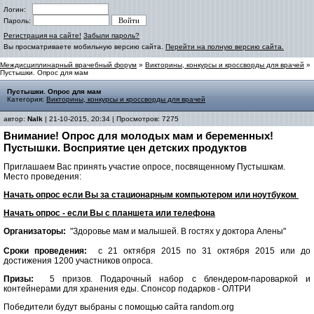
Логин:
Пароль:
Регистрация на сайте!
Забыли пароль?
Вы просматриваете мобильную версию сайта.
Перейти на полную версию сайта.
Междисциплинарный врачебный форум
»
Викторины, конкурсы и кроссворды для врачей
»
Пустышки. Опрос для мам
Пустышки. Опрос для мам
Категория:
Викторины, конкурсы и кроссворды для врачей
автор:
Nalk
| 21-10-2015, 20:34 | Просмотров: 7275
Внимание! Опрос для молодых мам и беременных!
Пустышки. Восприятие цен детских продуктов
Приглашаем Вас принять участие опросе, посвященному Пустышкам.
Место проведения:
Начать опрос если Вы за стационарным компьютером или ноутбуком
Начать опрос - если Вы с планшета или телефона
Организаторы:
"Здоровье мам и малышей. В гостях у доктора Алены"
Сроки проведения:
с 21 октября 2015 по 31 октября 2015 или до
достижения 1200 участников опроса.
Призы:
5 призов. Подарочный набор с блендером-пароваркой и
контейнерами для хранения еды. Спонсор подарков - ОЛТРИ
Победители будут выбраны с помощью сайта random.org