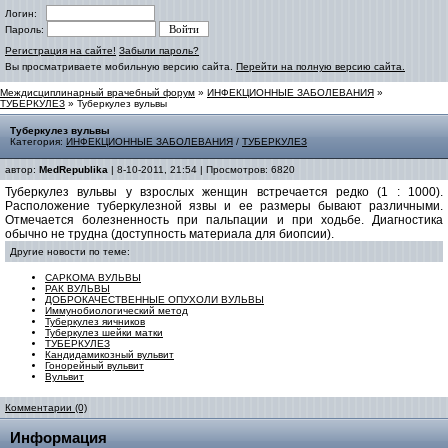
Логин:
Пароль:
Регистрация на сайте!
Забыли пароль?
Вы просматриваете мобильную версию сайта.
Перейти на полную версию сайта.
Междисциплинарный врачебный форум
»
ИНФЕКЦИОННЫЕ ЗАБОЛЕВАНИЯ
»
ТУБЕРКУЛЕЗ
» Туберкулез вульвы
Туберкулез вульвы
Категория:
ИНФЕКЦИОННЫЕ ЗАБОЛЕВАНИЯ
/
ТУБЕРКУЛЕЗ
автор:
MedRepublika
| 8-10-2011, 21:54 | Просмотров: 6820
Туберкулез вульвы у взрослых женщин встречается редко (1 : 1000).
Расположение туберкулезной язвы и ее размеры бывают различными.
Отмечается болезненность при пальпации и при ходьбе. Диагностика
обычно не трудна (доступность материала для биопсии).
Другие новости по теме:
САРКОМА ВУЛЬВЫ
РАК ВУЛЬВЫ
ДОБРОКАЧЕСТВЕННЫЕ ОПУХОЛИ ВУЛЬВЫ
Иммунобиологический метод
Туберкулез яичников
Туберкулез шейки матки
ТУБЕРКУЛЕЗ
Кандидамикозный вульвит
Гонорейный вульвит
Вульвит
Комментарии (0)
Информация