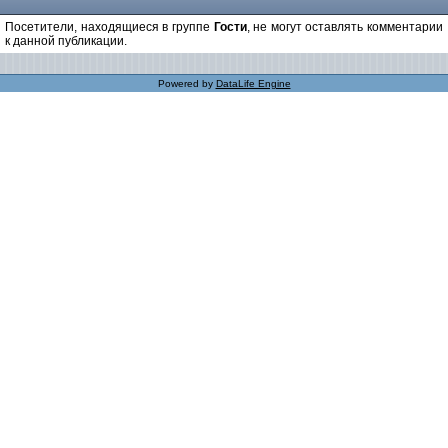
Посетители, находящиеся в группе
Гости
, не могут оставлять комментарии
к данной публикации.
Powered by
DataLife Engine