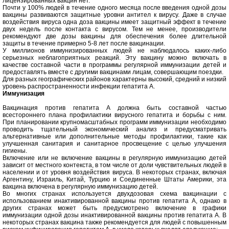
лицензированных вакцин нет.
Почти у 100% людей в течение одного месяца после введения одной дозы
вакцины развиваются защитные уровни антител к вирусу. Даже в случае
воздействия вируса одна доза вакцины имеет защитный эффект в течение
двух недель после контакта с вирусом. Тем не менее, производители
рекомендуют две дозы вакцины для обеспечения более длительной
защиты в течение примерно 5-8 лет после вакцинации.
У миллионов иммунизированных людей не наблюдалось каких-либо
серьезных неблагоприятных реакций. Эту вакцину можно включать в
качестве составной части в программы регулярной иммунизации детей и
предоставлять вместе с другими вакцинами лицам, совершающим поездки.
Для разных географических районов характерны высокий, средний и низкий
уровень распространенности инфекции гепатита А.
Иммунизация
Вакцинация против гепатита А должна быть составной частью
всестороннего плана профилактики вирусного гепатита и борьбы с ним.
При планировании крупномасштабных программ иммунизации необходимо
проводить тщательный экономический анализ и предусматривать
альтернативные или дополнительные методы профилактики, такие как
улучшенная санитария и санитарное просвещение с целью улучшения
гигиены.
Включение или не включение вакцины в регулярную иммунизацию детей
зависит от местного контекста, в том числе от доли чувствительных людей в
населении и от уровня воздействия вируса. В некоторых странах, включая
Аргентину, Израиль, Китай, Турцию и Соединенные Штаты Америки, эта
вакцина включена в регулярную иммунизацию детей.
Во многих странах используется двухдозовая схема вакцинации с
использованием инактивированной вакцины против гепатита А, однако в
других странах может быть предусмотрено включение в графики
иммунизации одной дозы инактивированной вакцины против гепатита А. В
некоторых странах вакцина также рекомендуется для людей с повышенным