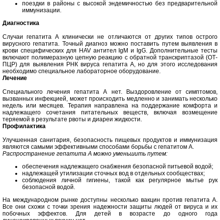
поездки в районы с высокой эндемичностью без предварительной
иммунизации.
Диагностика
Случаи гепатита А клинически не отличаются от других типов острого
вирусного гепатита. Точный диагноз можно поставить путем выявления в
крови специфических для HAV антител IgM и IgG. Дополнительные тесты
включают полимеразную цепную реакцию с обратной транскриптазой (ОТ-
ПЦР) для выявления РНК вируса гепатита А, но для этого исследования
необходимо специальное лабораторное оборудование.
Лечение
Специального лечения гепатита А нет. Выздоровление от симптомов,
вызванных инфекцией, может происходить медленно и занимать несколько
недель или месяцев. Терапия направлена на поддержание комфорта и
надлежащего сочетания питательных веществ, включая возмещение
теряемой в результате рвоты и диареи жидкости.
Профилактика
Улучшенная санитария, безопасность пищевых продуктов и иммунизация
являются самыми эффективными способами борьбы с гепатитом А.
Распространение гепатита А можно уменьшить путем:
обеспечения надлежащего снабжения безопасной питьевой водой;
надлежащей утилизации сточных вод в отдельных сообществах;
соблюдения личной гигиены, такой как регулярное мытье рук
безопасной водой.
На международном рынке доступны несколько вакцин против гепатита А.
Все они схожи с точки зрения надежности защиты людей от вируса и их
побочных эффектов. Для детей в возрасте до одного года