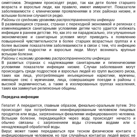
симптомов. Эпидемии происходят редко, так как дети более старшего
возраста и взрослые люди, как правило, имеют иммунитет. Показатели
заболеваемости с клиническими проявлениями в этих районах низкие, и
вспышки болезни случаются редко.
Районы со средними уровнями распространенности инфекции
В развивающихся странах, странах с переходной экономикой и регионах с
изменяющимися санитарными условиями детям часто удается избежать
инфекции в раннем детстве. Но, как это ни парадоксально, эти улучшенные
экономические и санитарные условия могут приводить к появлению
повышенной чувствительности в более старших возрастных группах и к
более высоким показателям заболеваемости в связи с тем, что инфекцию
приобретают подростки и взрослые люди. Могут возникать крупные
вспышки болезни.
Районы с низкими уровнями распространенности инфекции
В развитых странах с надлежащими санитарными и гигиеническими
условиями показатели инфекции низкие. Случаи заболевания могут
происходить среди подростков и взрослых людей из групп высокого риска,
таких как лица, употребляющие инъекционные наркотики, мужчины,
имеющие секс с мужчинами, лица, совершающие поездки в районы с
высокой эндемичностью, а также в изолированных группах населения,
таких как замкнутые религиозные общины.
Передача инфекции
Гепатит А передается, главным образом, фекально-оральным путем. Это
происходит при потреблении неинфицированным человеком пищевых
продуктов или воды, загрязненных фекалиями инфицированного человека.
Вспышки болезни, передающейся через воду, происходят нечасто и
обычно связаны с загрязнением воды сточными водами или с
ненадлежащей обработкой воды.
Вирус может также передаваться при тесном физическом контакте с
инфицированным человеком, но при случайных контактах людей вирус не