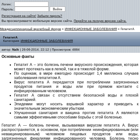
Логин:
Пароль:
Регистрация на сайте!
Забыли пароль?
Вы просматриваете мобильную версию сайта.
Перейти на полную версию сайта.
Междисциплинарный врачебный форум
»
ИНФЕКЦИОННЫЕ ЗАБОЛЕВАНИЯ
» ГепатитА
ГепатитА
Категория:
ИНФЕКЦИОННЫЕ ЗАБОЛЕВАНИЯ
автор:
Nalk
| 26-06-2014, 22:12 | Просмотров: 4884
Основные факты
Гепатит А – это болезнь печени вирусного происхождения, которая
может протекать как в легкой, так и в тяжелой форме.
По оценкам, в мире ежегодно происходит 1,4 миллиона случаев
заболевания гепатитом А.
Вирус гепатита А передается при потреблении загрязненных
продуктов питания и воды или при прямом контакте с
инфицированным человеком.
Гепатит А связан с отсутствием безопасной воды и плохой
санитарией.
Эпидемии могут носить взрывной характер и приводить к
значительным экономическим убыткам.
Улучшенная санитария и вакцина против гепатита А являются
самыми эффективными способами борьбы с этой болезнью.
Гепатит А — болезнь печени, вызываемая вирусом гепатита А. Вирус
распространяется, в основном, при потреблении неинфицированным (или
невакцинированным) человеком пищевых продуктов или воды,
загрязненных фекалиями инфицированного человека. Болезнь тесно