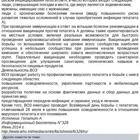
риском инфицирования гепатитом А, в число которых входят следующие:
люди, совершающие поездки в места, где вирус является эндемическим;
мужчины, имеющие секс с мужчинами;
люди с хроническими болезнями печени (ввиду повышенного риска
развития тяжелых осложнений в случае приобретения инфекции гепатита
А).
При проведении иммунизации в ответ на вспышки болезни рекомендации в
отношении вакцинации против гепатита А должны также ориентироваться
на местные условия, включая реальные возможности для быстрого
проведения широкомасштабной кампании иммунизации. Вакцинация для
борьбы со вспышками болезни на уровне всего сообщества наиболее
успешна в небольших сообществах при раннем начале проведения
кампании и обеспечении широкого охвата многочисленных возрастных
групп. Параллельно вакцинации необходимо проводить санитарное
просвещение для улучшения санитарии, гигиенических навыков и
безопасности пищевых продуктов.
Деятельность ВОЗ
ВОЗ проводит работу по профилактике вирусного гепатита и борьбе с ним в
следующих областях:
повышение осведомленности, укрепление партнерств и мобилизация
ресурсов;
разработка политики на основе фактических данных и сбор данных для
принятия мер;
предотвращение передачи инфекции; и скрининг, уход и лечение.
Кроме того, ВОЗ ежегодно проводит Всемирный день борьбы с гепатитом,
отмечаемый 28 июля в целях повышения осведомленности в отношении
вирусного гепатита и его понимания.
Источник: Гепатит А
Информационный бюллетень N°328
Июнь 2014 г.
http://www.who.int/mediacentre/factsheets/fs328/ru/
Другие новости по теме: