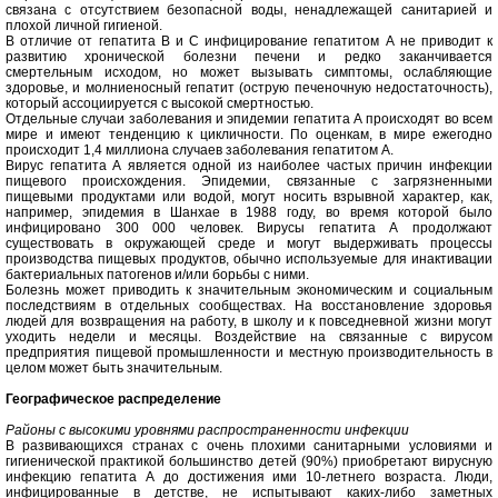
связана с отсутствием безопасной воды, ненадлежащей санитарией и
плохой личной гигиеной.
В отличие от гепатита В и С инфицирование гепатитом А не приводит к
развитию хронической болезни печени и редко заканчивается
смертельным исходом, но может вызывать симптомы, ослабляющие
здоровье, и молниеносный гепатит (острую печеночную недостаточность),
который ассоциируется с высокой смертностью.
Отдельные случаи заболевания и эпидемии гепатита А происходят во всем
мире и имеют тенденцию к цикличности. По оценкам, в мире ежегодно
происходит 1,4 миллиона случаев заболевания гепатитом А.
Вирус гепатита А является одной из наиболее частых причин инфекции
пищевого происхождения. Эпидемии, связанные с загрязненными
пищевыми продуктами или водой, могут носить взрывной характер, как,
например, эпидемия в Шанхае в 1988 году, во время которой было
инфицировано 300 000 человек. Вирусы гепатита А продолжают
существовать в окружающей среде и могут выдерживать процессы
производства пищевых продуктов, обычно используемые для инактивации
бактериальных патогенов и/или борьбы с ними.
Болезнь может приводить к значительным экономическим и социальным
последствиям в отдельных сообществах. На восстановление здоровья
людей для возвращения на работу, в школу и к повседневной жизни могут
уходить недели и месяцы. Воздействие на связанные с вирусом
предприятия пищевой промышленности и местную производительность в
целом может быть значительным.
Географическое распределение
Районы с высокими уровнями распространенности инфекции
В развивающихся странах с очень плохими санитарными условиями и
гигиенической практикой большинство детей (90%) приобретают вирусную
инфекцию гепатита А до достижения ими 10-летнего возраста. Люди,
инфицированные в детстве, не испытывают каких-либо заметных