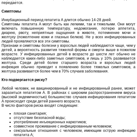
передается.
Симптомы
Инкубационный период гепатита А длится обычно 14-28 дней.
Симптомы гепатита А могут быть как легкими, так и тяжелыми. Они могут
включать повышенную температуру, недомогание, потерю аппетита,
диарею, рвоту, неприятные ощущения в животе, потемнение мочи и
желтуху (пожелтение кожи и глазных белков). Не у всех инфицированных
людей проявляются все эти симптомы.
Признаки и симптомы болезни у взрослых людей наблюдаются чаще, чем у
детей, а вероятность развития тяжелой формы и смерти выше в пожилом
возрасте. У инфицированных детей в возрасте до шести лет обычно не
наблюдается каких-либо заметных симптомов, и лишь у 10% развивается
желтуха. Среди детей более старшего возраста и взрослых людей
инфекция обычно приводит к появлению более тяжелых симптомов, а
желтуха развивается более чем в 70% случаев заболевания.
Кто подвергается риску?
Любой человек, не вакцинированный и не инфицированный ранее, может
заразиться гепатитом А. В районах с широким распространением вируса
(высокой эндемичностью) большинство случаев инфицирования гепатитом
А происходит среди детей раннего возраста.
В число факторов риска входят следующие:
плохая санитария;
отсутствие безопасной воды;
употребление инъекционных наркотиков;
совместное проживание с инфицированным человеком;
сексуальные отношения с человеком, имеющим острую инфекцию
гепатита А;