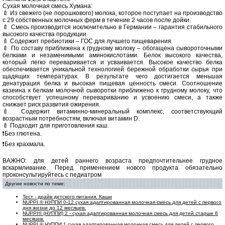
Сухая молочная смесь Хумана:
🍼 Из свежего (не порошкового) молока, которое поступает на производство
с 29 собственных молочных ферм в течение 2 часов после дойки.
🍼 Смесь производится исключительно в Германии – гарантия стабильного
высокого качества продукции.
🍼 Содержит пребиотики – ГОС для лучшего пищеварения.
🍼 По составу приближена к грудному молоку – обогащена сывороточными
белками и незаменимыми аминокислотами. Белок высокого качества,
который легко переваривается и усваивается. Высокое качество белка
обеспечивается уникальной технологией бережной обработки сырья при
щадящих температурах. В результате чего достигается меньшая
денатурация белка и высокая пищевая ценность смеси. Соотношение
казеина к белкам молочной сыворотки приближено к грудному молоку, что
способствует успешному перевариванию и усвоению смеси, а также
снижает риск развития ожирения.
🍼 Содержит витаминно-минеральный комплекс, соответствующий
возрастным потребностям, включая витамин D.
🍼 Подходит для приготовления каш.
❗Без глютена.
❗Без крахмала.
ВАЖНО: для детей раннего возраста предпочтительнее грудное
вскармливание. Перед применением нового продукта обязательно
проконсультируйтесь с педиатром
Другие новости по теме:
Тест - драйв детского питания. Каши
NUPPI ® НУППИ 0-12 сухая адаптированная молочная смесь для детей с первого
дня жизни до 12 месяцев.
NUPPI® (НУППИ) 2 - сухая адаптированная молочная смесь для детей старше 6
месяцев.
NUPPI ® НУППИ 1 сухая адаптированная молочная смесь для детей с первого