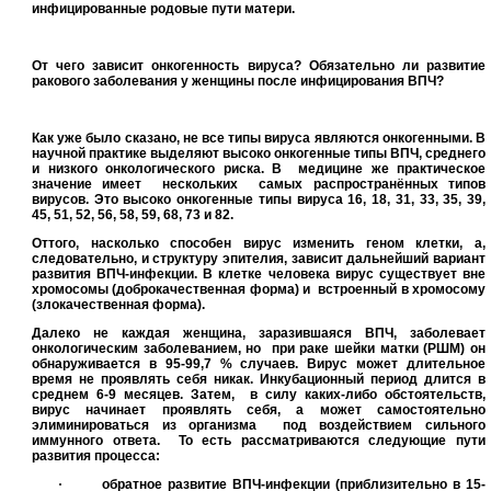
инфицированные родовые пути матери.
От чего зависит онкогенность вируса? Обязательно ли развитие
ракового заболевания у женщины после инфицирования ВПЧ?
Как уже было сказано, не все типы вируса являются онкогенными. В
научной практике выделяют высоко онкогенные типы ВПЧ, среднего
и низкого онкологического риска. В
медицине же практическое
значение имеет
нескольких
самых распространённых типов
вирусов. Это высоко онкогенные типы вируса
16, 18, 31, 33, 35, 39,
45, 51, 52, 56, 58, 59, 68, 73 и 82.
Оттого, насколько способен вирус изменить геном клетки, а,
следовательно, и структуру эпителия, зависит дальнейший вариант
развития ВПЧ-инфекции. В клетке человека вирус существует вне
хромосомы (доброкачественная форма) и
встроенный в хромосому
(злокачественная форма).
Далеко не каждая женщина, заразившаяся ВПЧ, заболевает
онкологическим заболеванием, но
при раке шейки матки (РШМ) он
обнаруживается в 95-99,7 % случаев. Вирус может длительное
время не проявлять себя никак. Инкубационный период длится в
среднем 6-9 месяцев. Затем,
в силу каких-либо обстоятельств,
вирус начинает проявлять себя, а может самостоятельно
элиминироваться из организма
под воздействием сильного
иммунного ответа.
То есть рассматриваются следующие пути
развития процесса:
·
обратное развитие ВПЧ-инфекции (приблизительно в 15-