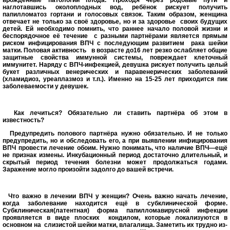
врождённые патологии плода. Проходя через родовые пути и
наглотавшись околоплодных вод, ребёнок рискует получить
папилломатоз гортани и голосовых связок. Таким образом, женщина
отвечает не только за своё здоровье, но и за здоровье
своих будущих
детей. Ей необходимо помнить, что раннее начало половой жизни и
беспорядочное её течение
с разными партнёрами является прямым
риском инфицирования ВПЧ с последующим развитием
рака шейки
матки. Половая активность
в возрасте до16 лет резко ослабляет общие
защитные свойства иммунной системы, повреждает клеточный
иммунитет. Наряду с ВПЧ-инфекцией, девушка рискует получить целый
букет различных венерических и паравенерических заболеваний
(хламидиоз, уреаплазмоз и т.п.). Именно на 15-25 лет приходится пик
заболеваемости у девушек.
Как лечиться? Обязательно ли ставить партнёра об этом в
известность?
Предупредить полового партнёра нужно обязательно. И не только
предупредить, но и обследовать его, а при выявлении инфицирования
ВПЧ провести лечение обоим. Нужно понимать, что наличие ВПЧ—ещё
не признак измены. Инкубационный период достаточно длительный, и
скрытый период течения болезни может продолжаться годами.
Заражение могло произойти задолго до вашей встречи.
Что важно в лечении ВПЧ у женщин? Очень важно начать лечение,
когда заболевание находится ещё в субклинической форме.
Субклиническая(латентная) форма папилломавирусной инфекции
проявляется в виде плоских
кондилом, которые локализуются в
основном на
слизистой шейки матки, влагалища. Заметить их трудно из-