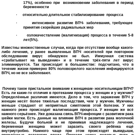
17%), особенно при
возникновении заболевания в период
беременности
·
относительно длительное стабилизирование
процесса
·
интенсивное развитие ВПЧ- заболевания, требующее
принятия скорейших радикальных мер
·
озлокачествление (малигнизация) процесса в течение 5-8
лет(5%).
Известны множественные случаи, когда при отсутствии вообще какого-
либо лечения, у ранее выявленных ВПЧ -носителей при повторном
обследовании вирус обнаружен не был. Иммунная система
«срабатывает на выведение» и в течение трёх-пяти лет вирус
элиминируется. Так происходит в большинстве: подсчитано, что в
течение жизни примерно 80% половозрелого населения инфицируются
ВПЧ, но не все заболевают.
Почему такое пристальное внимание к женщинам- носительницам ВПЧ?
Есть ли какие-то отличия в протекании процесса у женщин и у мужчин?
Определённые различия имеются. Дело в том, что заражение ВПЧ у
женщин несёт более тяжёлые последствия, чем у мужчин. Мужчины
меньше страдают от неприятных симптомов этой болезни. У них
намного реже происходит малигнизация процесса. У женщин же всё
намного серьёзнее. Уже доказана связь ВПЧ-инфекции с развитием рака
шейки матки. Есть данные на влияние ВПЧ в развитии рака молочной
железы. Будучи больной и не принимая надлежащего лечения,
беременная женщина может заразить своего ребёнка ещё
внутриутробно. Намного чаще при этом происходят выкидыши,