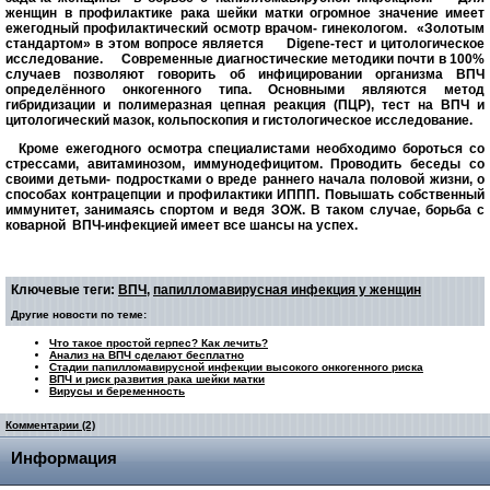
женщин в профилактике рака шейки матки огромное значение имеет
ежегодный профилактический осмотр врачом- гинекологом.
«Золотым
стандартом» в этом вопросе является
Digene
-тест и цитологическое
исследование.
Современные диагностические методики почти в 100%
случаев позволяют говорить об инфицировании организма ВПЧ
определённого онкогенного типа. Основными являются метод
гибридизации и полимеразная цепная реакция (ПЦР), тест на ВПЧ и
цитологический мазок, кольпоскопия и гистологическое исследование.
Кроме ежегодного осмотра специалистами необходимо бороться со
стрессами, авитаминозом, иммунодефицитом. Проводить беседы со
своими детьми- подростками о вреде раннего начала половой жизни, о
способах контрацепции и профилактики ИППП. Повышать собственный
иммунитет, занимаясь спортом и ведя ЗОЖ. В таком случае, борьба с
коварной
ВПЧ-инфекцией имеет все шансы на успех.
Ключевые теги:
ВПЧ
,
папилломавирусная инфекция у женщин
Другие новости по теме:
Что такое простой герпес? Как лечить?
Анализ на ВПЧ сделают бесплатно
Стадии папилломавирусной инфекции высокого онкогенного риска
ВПЧ и риск развития рака шейки матки
Вирусы и беременность
Комментарии (2)
Информация