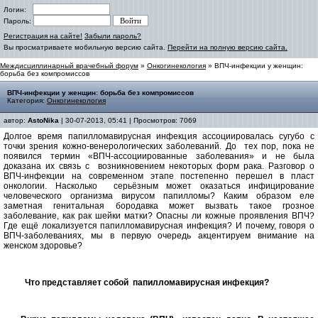
Логин:
Пароль:
Регистрация на сайте!
Забыли пароль?
Вы просматриваете мобильную версию сайта.
Перейти на полную версию сайта.
Междисциплинарный врачебный форум
»
Онкогинекология
» ВПЧ-инфекции у женщин:
борьба без компромиссов
ВПЧ-инфекции у женщин: борьба без компромиссов
Категория:
Онкогинекология
автор:
AstoNika
| 30-07-2013, 05:41 | Просмотров: 7069
Долгое время папилломавирусная инфекция ассоциировалась сугубо с
точки зрения кожно-венерологических заболеваний. До
тех пор, пока не
появился термин «ВПЧ-ассоциированные заболевания» и не была
доказана их связь с
возникновением некоторых форм рака. Разговор о
ВПЧ-инфекции на современном этапе постепенно перешел в пласт
онкологии. Насколько
серьёзным может оказаться инфицирование
человеческого организма вирусом папилломы? Каким образом еле
заметная генитальная бородавка может вызвать такое грозное
заболевание, как рак шейки матки? Опасны ли кожные проявления ВПЧ?
Где ещё локализуется папилломавирусная инфекция? И почему, говоря о
ВПЧ-заболеваниях, мы в первую очередь акцентируем внимание на
женском здоровье?
Что представляет собой
папилломавирусная инфекция?