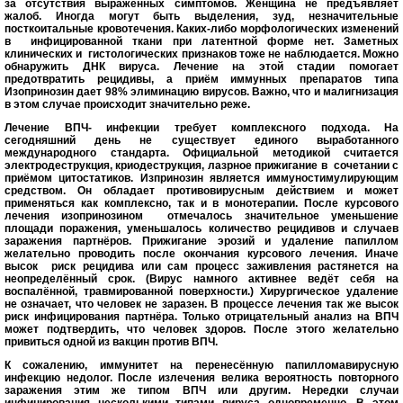
за отсутствия выраженных симптомов. Женщина не предъявляет
жалоб. Иногда могут быть выделения, зуд, незначительные
посткоитальные кровотечения. Каких-либо морфологических изменений
в
инфицированной ткани при латентной форме нет. Заметных
клинических и
гистологических признаков тоже не наблюдается. Можно
обнаружить ДНК вируса. Лечение на этой стадии помогает
предотвратить рецидивы, а приём иммунных препаратов типа
Изопринозин дает 98% элиминацию вирусов. Важно, что и малигнизация
в этом случае происходит значительно реже.
Лечение ВПЧ- инфекции требует комплексного подхода. На
сегодняшний день не существует единого выработанного
международного стандарта. Официальной методикой считается
электродеструкция, криодеструкция, лазрное прижигание в
сочетании с
приёмом цитостатиков. Изпринозин является иммуностимулирующим
средством. Он обладает противовирусным действием и может
применяться как комплексно, так и в монотерапии. После курсового
лечения изопринозином
отмечалось значительное уменьшение
площади поражения, уменьшалось количество рецидивов и случаев
заражения партнёров. Прижигание эрозий и удаление папиллом
желательно проводить после окончания курсового лечения. Иначе
высок
риск рецидива или сам процесс заживления растянется на
неопределённый срок. (Вирус намного активнее ведёт себя на
воспалённой, травмированной поверхности.) Хирургическое удаление
не означает, что человек не заразен. В процессе лечения так же высок
риск инфицирования партнёра. Только отрицательный анализ на ВПЧ
может подтвердить, что человек здоров. После этого желательно
привиться одной из вакцин против ВПЧ.
К сожалению, иммунитет на перенесённую папилломавирусную
инфекцию недолог. После излечения велика вероятность повторного
заражения этим же типом ВПЧ или другим. Нередки случаи