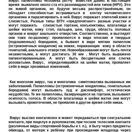
Вирус папилломы человека (ВПЧ)
известен давно. В настоящее
время
выявлено около ста его разновидностей или типов (
HPV
). Это
не живой организм, но будучи весьма распространённым, он
обладает способностью встраиваться в
клетку человеческого
организма и паразитировать в ней. Вирус поражает эпителий кожи и
слизистых. Разные типы ВПЧ «предпочитают» разные участки и
могут поражать
слизистые гортани, конъюнктивы, влагалища и
шейки матки, кожу стоп, пальцев, шеи, груди, область половых
органов и вокруг анального отверстия. Соответственно, и выглядят
они тоже по-разному: проявляются в виде плоских и твердых
(подошвенных) бородавок, а бывают в виде мягких папиллом
(остроконечных кондилом) на ножке, поражающих
кожу в области
гениталий, анального отверстия. Новообразования могут быть почти
незаметными, а могут достигать 30 мм . Могут быть выражено
пигментированными. А могут быть бесцветными или слегка
розоватыми. Вирус,
определившийся на шейке матки, проявляет
себя в виде эрозивных изменений.
Как многолик вирус, так и многолика
симптоматика вызванных им
заболеваний. Папилломы (остроконечные кондиломы, генитальные
бородавки) могут вызывать зуд и дискомфорт, эстетическое
неудобство. Те же папилломы, базирующиеся на гортани, вызывают
осиплость голоса. В области влагалища и шейки матки они могут
вызывать кровотечения, не проявляя в другое время себя никак.
Вирус высоко контагиозен и может передаваться при сексуальном
контакте, при поцелуе и рукопожатии, при тесном телесном контакте
(различные виды спортивной борьбы и т. п.),
в быту через предметы
обихода, от матери к ребёнку при прохождении младенца через