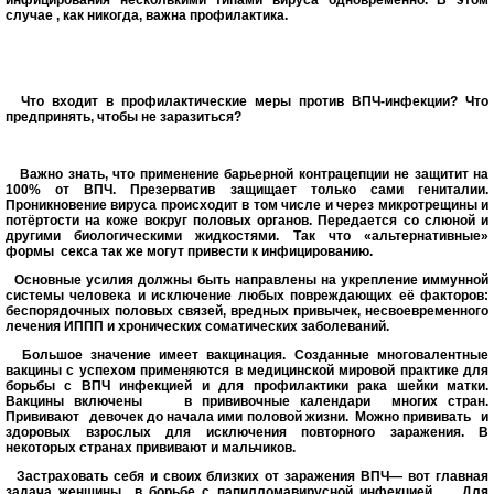
инфицирования несколькими типами вируса одновременно. В этом
случае , как никогда, важна профилактика.
Что входит в профилактические меры против ВПЧ-инфекции? Что
предпринять, чтобы не заразиться?
Важно знать, что применение барьерной контрацепции не защитит на
100% от ВПЧ. Презерватив защищает только сами гениталии.
Проникновение вируса происходит в том числе и через микротрещины и
потёртости на коже вокруг половых органов. Передается со слюной и
другими биологическими жидкостями. Так что «альтернативные»
формы
секса так же могут привести к инфицированию.
Основные усилия должны быть направлены на укрепление иммунной
системы человека и исключение любых повреждающих её факторов:
беспорядочных половых связей, вредных привычек, несвоевременного
лечения ИППП и хронических соматических заболеваний.
Большое значение имеет вакцинация. Созданные многовалентные
вакцины с успехом применяются в медицинской мировой практике для
борьбы с ВПЧ инфекцией и для профилактики рака шейки матки.
Вакцины включены
в прививочные календари
многих стран.
Прививают
девочек до начала ими половой жизни.
Можно прививать
и
здоровых взрослых для исключения повторного заражения. В
некоторых странах прививают и мальчиков.
Застраховать себя и своих близких от заражения ВПЧ— вот главная
задача женщины
в борьбе с папилломавирусной инфекцией.
Для